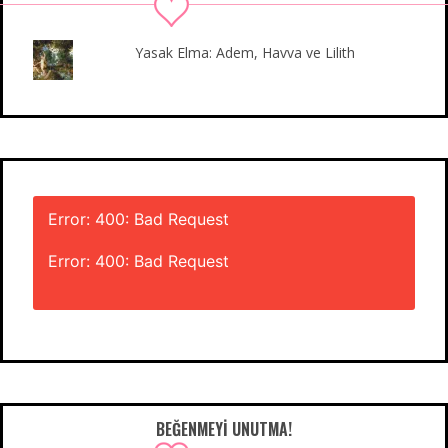
k
a
n
m
Yasak Elma: Adem, Havva ve Lilith
Error: 400: Bad Request
Error: 400: Bad Request
BEĞENMEYI UNUTMA!