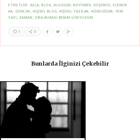
ETIKETLER:
ASLA
BLOG
BLOGGER
BÜYÜMEK
DÜŞÜNCE
ECENUR
AK
GÜNLÜK
KIŞISEL BLOG
KIŞISEL YAZILAR
KÖRDÜĞÜM
YENI
YAZI
ZAMAN
ZIRA BURASI BENIM GÖKYÜZÜM
1
0
Bunlarda İlginizi Çekebilir