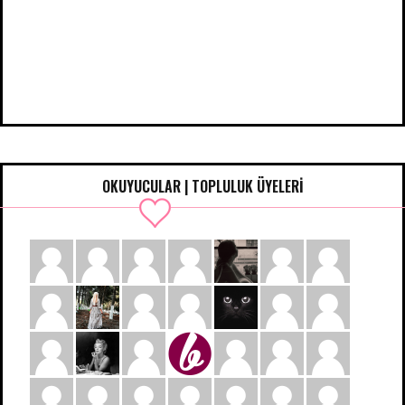
OKUYUCULAR | TOPLULUK ÜYELERİ