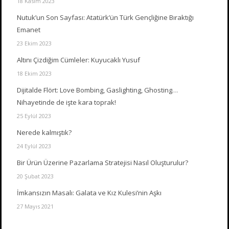
18 Kasım 2023
Nutuk’un Son Sayfası: Atatürk’ün Türk Gençliğine Bıraktığı
Emanet
23 Ekim 2023
Altını Çizdiğim Cümleler: Kuyucaklı Yusuf
18 Ekim 2023
Dijitalde Flört: Love Bombing, Gaslighting, Ghosting…
Nihayetinde de işte kara toprak!
25 Eylül 2023
Nerede kalmıştık?
24 Eylül 2023
Bir Ürün Üzerine Pazarlama Stratejisi Nasıl Oluşturulur?
20 Şubat 2023
İmkansızın Masalı: Galata ve Kız Kulesi’nin Aşkı
27 Mayıs 2021