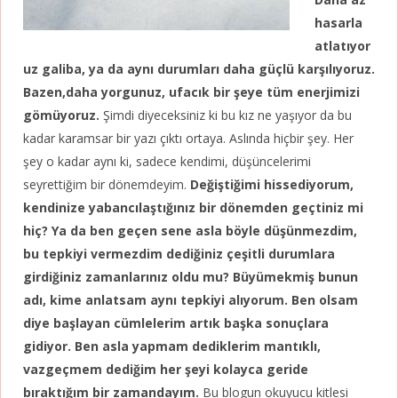
hasarla
atlatıyor
uz galiba, ya da aynı durumları daha güçlü karşılıyoruz.
Bazen,daha yorgunuz, ufacık bir şeye tüm enerjimizi
gömüyoruz.
Şimdi diyeceksiniz ki bu kız ne yaşıyor da bu
kadar karamsar bir yazı çıktı ortaya. Aslında hiçbir şey. Her
şey o kadar aynı ki, sadece kendimi, düşüncelerimi
seyrettiğim bir dönemdeyim.
Değiştiğimi hissediyorum,
kendinize yabancılaştığınız bir dönemden geçtiniz mi
hiç?
Ya da ben geçen sene asla böyle düşünmezdim,
bu tepkiyi vermezdim dediğiniz çeşitli durumlara
girdiğiniz zamanlarınız oldu mu? Büyümekmiş bunun
adı, kime anlatsam aynı tepkiyi alıyorum.
Ben olsam
diye başlayan cümlelerim artık başka sonuçlara
gidiyor. Ben asla yapmam dediklerim mantıklı,
vazgeçmem dediğim her şeyi kolayca geride
bıraktığım bir zamandayım.
Bu blogun okuyucu kitlesi