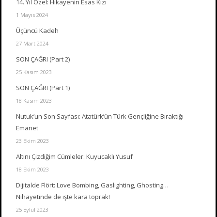
14. Yıl Özel: Hikayenin Esas Kızı
1 Mayıs 2024
Üçüncü Kadeh
27 Mart 2024
SON ÇAĞRI (Part 2)
25 Kasım 2023
SON ÇAĞRI (Part 1)
18 Kasım 2023
Nutuk’un Son Sayfası: Atatürk’ün Türk Gençliğine Bıraktığı
Emanet
23 Ekim 2023
Altını Çizdiğim Cümleler: Kuyucaklı Yusuf
18 Ekim 2023
Dijitalde Flört: Love Bombing, Gaslighting, Ghosting…
Nihayetinde de işte kara toprak!
25 Eylül 2023