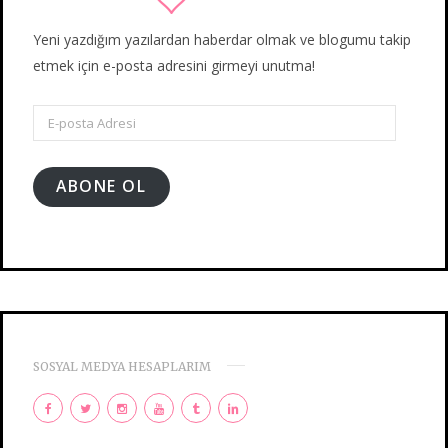
Yeni yazdığım yazılardan haberdar olmak ve blogumu takip
etmek için e-posta adresini girmeyi unutma!
E-
posta
Adresi
ABONE OL
SOSYAL MEDYA HESAPLARIM
F
T
I
Y
T
L
a
w
n
o
u
i
c
i
s
u
m
n