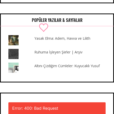
e
t
t
T
b
k
b
t
a
u
l
e
o
e
g
b
r
d
POPÜLER YAZILAR & SAYFALAR
o
r
r
e
I
k
a
n
m
Yasak Elma: Adem, Havva ve Lilith
Ruhuma İşleyen Şiirler | Arşiv
Altını Çizdiğim Cümleler: Kuyucaklı Yusuf
Error: 400: Bad Request