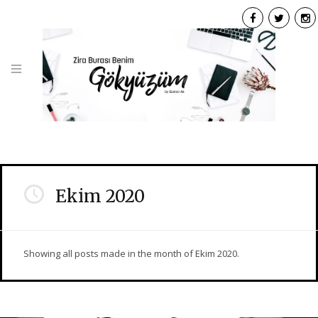
F
T
I
a
w
n
c
i
s
e
t
t
b
t
a
o
e
g
o
r
r
k
a
Ekim 2020
Showing all posts made in the month of Ekim 2020.