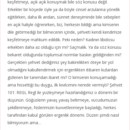
keşfetmeyi, açık açık konuşmak bile söz konusu değil.
Erkekler bir köşede öyle ya da böyle cinsel arzularına yönelik
eğitilirken, daha ilk andan, sünnet deneyiminde bile sebepleri
en açık haliyle öğrenirken, biz, herkesin bildiği ama kimsenin
dile getirmediği bir bilmecenin içinde, şehveti kendi kendimize
keşfetmeye mahkum edildik. Peki neden? Kadının libidosu
erkekten daha az olduğu için mi? Saçmalık. Ya da söz konusu
bekaret olduğunda toplumsal normlar baskın geldiğinden mi?
Gerçekten şehvet dediğimiz şey bakirelikten öteye bir yol
olmadığını kabullendirmek için ergenlikten itibaren kızlardan
gizlenen bir tanımdan ibaret mi? O kimsenin konuşamadığı
ama hissettiği bu duygu, ilk kıvılcımını nerede vermişti? Şehvet
101: REGL Regl ile yüzleşmeye hazırlandığımız o dönemi bir
düşünün. Göğüslerin yavaş yavaş belirmeye, vücudumuzun
şekillenmeye, hislerimizin kuvvetlenmeye başladığı, herkes
tarafından kabul görülen ergenlik dönemi. Düzen şimdi nasıl
bilmiyorum ama…