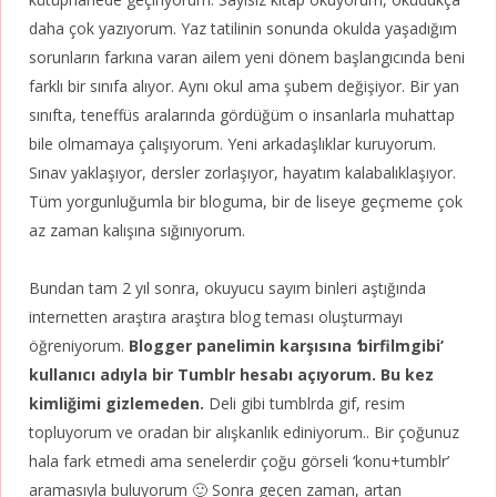
daha çok yazıyorum. Yaz tatilinin sonunda okulda yaşadığım
sorunların farkına varan ailem yeni dönem başlangıcında beni
farklı bir sınıfa alıyor. Aynı okul ama şubem değişiyor. Bir yan
sınıfta, teneffüs aralarında gördüğüm o insanlarla muhattap
bile olmamaya çalışıyorum. Yeni arkadaşlıklar kuruyorum.
Sınav yaklaşıyor, dersler zorlaşıyor, hayatım kalabalıklaşıyor.
Tüm yorgunluğumla bir bloguma, bir de liseye geçmeme çok
az zaman kalışına sığınıyorum.
Bundan tam 2 yıl sonra, okuyucu sayım binleri aştığında
internetten araştıra araştıra blog teması oluşturmayı
öğreniyorum.
Blogger panelimin karşısına
‘
birfilmgibi’
kullanıcı adıyla bir Tumblr hesabı açıyorum. Bu kez
kimliğimi gizlemeden.
Deli gibi tumblrda gif, resim
topluyorum ve oradan bir alışkanlık ediniyorum.. Bir çoğunuz
hala fark etmedi ama senelerdir çoğu görseli ‘konu+tumblr’
aramasıyla buluyorum 🙂 Sonra geçen zaman, artan