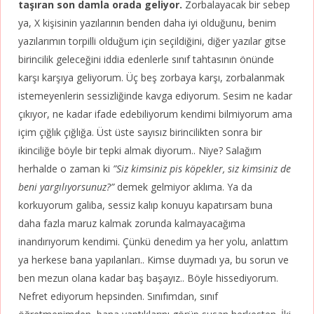
taşıran son damla orada geliyor.
Zorbalayacak bir sebep
ya, X kişisinin yazılarının benden daha iyi olduğunu, benim
yazılarımın torpilli olduğum için seçildiğini, diğer yazılar gitse
birincilik geleceğini iddia edenlerle sınıf tahtasının önünde
karşı karşıya geliyorum. Üç beş zorbaya karşı, zorbalanmak
istemeyenlerin sessizliğinde kavga ediyorum. Sesim ne kadar
çıkıyor, ne kadar ifade edebiliyorum kendimi bilmiyorum ama
içim çığlık çığlığa. Üst üste sayısız birincilikten sonra bir
ikinciliğe böyle bir tepki almak diyorum.. Niye? Salağım
herhalde o zaman ki
”Siz kimsiniz pis köpekler, siz kimsiniz de
beni yargılıyorsunuz?”
demek gelmiyor aklıma. Ya da
korkuyorum galiba, sessiz kalıp konuyu kapatırsam buna
daha fazla maruz kalmak zorunda kalmayacağıma
inandırıyorum kendimi. Çünkü denedim ya her yolu, anlattım
ya herkese bana yapılanları.. Kimse duymadı ya, bu sorun ve
ben mezun olana kadar baş başayız.. Böyle hissediyorum.
Nefret ediyorum hepsinden. Sınıfımdan, sınıf