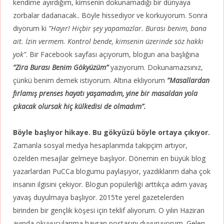
kendime ayırdığım, kimsenin dokunamadığı bir dünyaya
zorbalar dadanacak.. Böyle hissediyor ve korkuyorum. Sonra
diyorum ki
”Hayır! Hiçbir şey yapamazlar. Burası benim, bana
ait. İzin vermem. Kontrol bende, kimsenin üzerinde söz hakkı
yok”
. Bir Facebook sayfası açıyorum, blogun ana başlığına
”Zira Burası Benim Gökyüzüm”
yazıyorum. Dokunamazsınız,
çünkü benim demek istiyorum. Altına ekliyorum
”
Masallardan
fırlamış prenses hayatı yaşamadım, yine bir masaldan yola
çıkacak olursak hiç külkedisi de olmadım”.
Böyle başlıyor hikaye. Bu gökyüzü böyle ortaya çıkıyor.
Zamanla sosyal
medya hesaplarımda takipçim artıyor,
özelden mesajlar gelmeye başlıyor. Dönemin en büyük blog
yazarlardan PuCCa blogumu paylaşıyor, yazdıklarım daha çok
insanın ilgisini çekiyor. Blogun popülerliği arttıkça adım yavaş
yavaş duyulmaya başlıyor.
2015’te yerel gazetelerden
birinden bir gençlik köşesi için teklif alıyorum. O yılın Haziran
ayında okuyucularıma hayran postasını duyuruyorum. Gelen