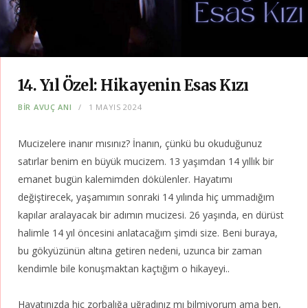
14. Yıl Özel: Hikayenin Esas Kızı
BIR AVUÇ ANI
1 MAYIS 2024
Mucizelere inanır mısınız? İnanın, çünkü bu okuduğunuz
satırlar benim en büyük mucizem. 13 yaşımdan 14 yıllık bir
emanet bugün kalemimden dökülenler. Hayatımı
değiştirecek, yaşamımın sonraki 14 yılında hiç ummadığım
kapılar aralayacak bir adımın mucizesi. 26 yaşında, en dürüst
halimle 14 yıl öncesini anlatacağım şimdi size. Beni buraya,
bu gökyüzünün altına getiren nedeni, uzunca bir zaman
kendimle bile konuşmaktan kaçtığım o hikayeyi..
Hayatınızda hiç zorbalığa uğradınız mı bilmiyorum ama ben,