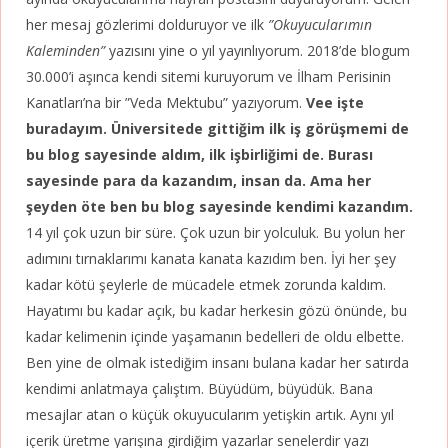
her mesaj gözlerimi dolduruyor ve ilk
”Okuyucularımın
Kaleminden”
yazısını yine o yıl yayınlıyorum. 2018’de blogum
30.000’i aşınca kendi sitemi kuruyorum ve İlham Perisinin
Kanatları’na bir ”Veda Mektubu” yazıyorum.
Vee işte
buradayım. Üniversitede gittiğim ilk iş görüşmemi de
bu blog sayesinde aldım, ilk işbirliğimi de. Burası
sayesinde para da kazandım, insan da. Ama her
şeyden öte ben bu blog sayesinde kendimi kazandım.
14 yıl çok uzun bir süre. Çok uzun bir yolculuk. Bu yolun her
adımını tırnaklarımı kanata kanata kazıdım ben. İyi her şey
kadar kötü şeylerle de mücadele etmek zorunda kaldım.
Hayatımı bu kadar açık, bu kadar herkesin gözü önünde, bu
kadar kelimenin içinde yaşamanın bedelleri de oldu elbette.
Ben yine de olmak istediğim insanı bulana kadar her satırda
kendimi anlatmaya çalıştım. Büyüdüm, büyüdük. Bana
mesajlar atan o küçük okuyucularım yetişkin artık. Aynı yıl
içerik üretme yarışına girdiğim yazarlar senelerdir yazı