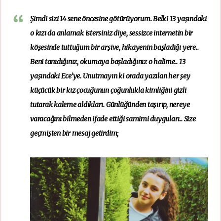
Şimdi sizi 14 sene öncesine götürüyorum. Belki 13 yaşındaki
o kızı da anlamak istersiniz diye, sessizce internetin bir
köşesinde tuttuğum bir arşive, hikayenin başladığı yere..
Beni tanıdığınız, okumaya başladığınız o halime.. 13
yaşındaki Ece’ye. Unutmayın ki orada yazılan her şey
küçücük bir kız çocuğunun çoğunlukla kimliğini gizli
tutarak kaleme aldıkları. Günlüğünden taşırıp, nereye
varacağını bilmeden ifade ettiği samimi duyguları.. Size
geçmişten bir mesaj getirdim;