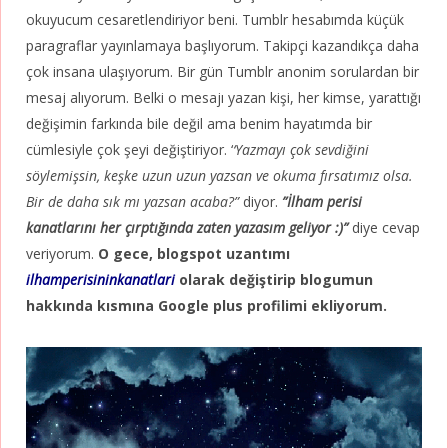
okuyucum cesaretlendiriyor beni. Tumblr hesabımda küçük
paragraflar yayınlamaya başlıyorum. Takipçi kazandıkça daha
çok insana ulaşıyorum. Bir gün Tumblr anonim sorulardan bir
mesaj alıyorum. Belki o mesajı yazan kişi, her kimse, yarattığı
değişimin farkında bile değil ama benim hayatımda bir
cümlesiyle çok şeyi değiştiriyor. ‘
‘Yazmayı çok sevdiğini
söylemişsin, keşke uzun uzun yazsan ve okuma fırsatımız olsa.
Bir de daha sık mı yazsan acaba?”
diyor.
”İlham perisi
kanatlarını her çırptığında zaten yazasım geliyor :)”
diye cevap
veriyorum.
O gece, blogspot uzantımı
ilhamperisininkanatlari
olarak değiştirip blogumun
hakkında kısmına Google plus profilimi ekliyorum.