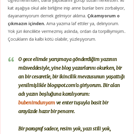
öğretmenimden, bana yaptıklarını görüp susan herkesten. İki
kat aşağıya okul aile birliğine inip anne bunlar beni zorbalıyor,
dayanamıyorum demek gelmiyor aklıma.
Çıkamıyorum o
çıkmazın içinden.
Ama yazıma laf ettiler ya, deliriyorum.
Yok jüri ikincilikte vermezmiş aslında, ordan da torpilliymişim..
Çocukların da kalbi kötü olabilir, yüzleşiyorum.
O gece elimde yarışmaya gönderdiğim yazının
müsveddesiyle, yine blog yazarlarını okurken, bir
an bir cesaretle, bir ikincilik mevzusunun yaşattığı
yenilmişlikle blogspot.com’a giriyorum. Bir alan
adı yazın boşluğuna karalıyorum:
bubenimdunyam
ve enter tuşuyla basit bir
arayüzde hazır bir pencere.
Bir paragraf sadece, resim yok, yazı stili yok,