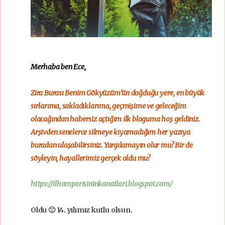
Merhaba ben Ece,
Zira Burası Benim Gökyüzüm’ün doğduğu yere, en büyük
sırlarıma, sakladıklarıma, geçmişime ve geleceğim
olacağından habersiz açtığım ilk bloguma hoş geldiniz.
Arşivden senelerce silmeye kıyamadığım her yazıya
buradan ulaşabilirsiniz. Yargılamayın olur mu? Bir de
söyleyin, hayallerimiz gerçek oldu mu?
https://ilhamperisininkanatlari.blogspot.com/
Oldu 🙂 14. yılımız kutlu olsun.