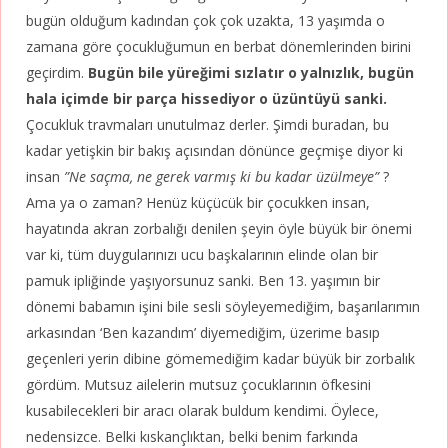
bugün olduğum kadından çok çok uzakta, 13 yaşımda o
zamana göre çocukluğumun en berbat dönemlerinden birini
geçirdim.
Bugün bile yüreğimi sızlatır o yalnızlık, bugün
hala içimde bir parça hissediyor o üzüntüyü sanki.
Çocukluk travmaları unutulmaz derler. Şimdi buradan, bu
kadar yetişkin bir bakış açısından dönünce geçmişe diyor ki
insan
”Ne saçma, ne gerek varmış ki bu kadar üzülmeye”
?
Ama ya o zaman? Henüz küçücük bir çocukken insan,
hayatında akran zorbalığı denilen şeyin öyle büyük bir önemi
var ki, tüm duygularınızı ucu başkalarının elinde olan bir
pamuk ipliğinde yaşıyorsunuz sanki. Ben 13. yaşımın bir
dönemi babamın işini bile sesli söyleyemediğim, başarılarımın
arkasından ‘Ben kazandım’ diyemediğim, üzerime basıp
geçenleri yerin dibine gömemediğim kadar büyük bir zorbalık
gördüm. Mutsuz ailelerin mutsuz çocuklarının öfkesini
kusabilecekleri bir aracı olarak buldum kendimi. Öylece,
nedensizce. Belki kıskançlıktan, belki benim farkında