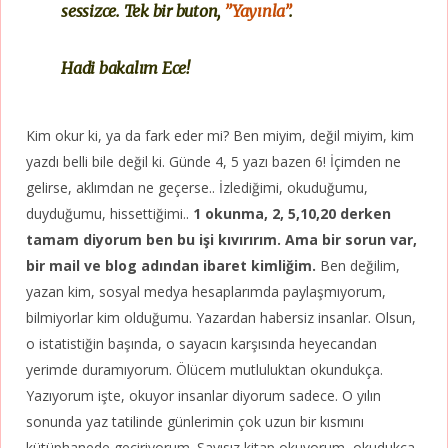
sessizce.
Tek bir buton,
”Yayınla”
.
Hadi bakalım Ece!
Kim okur ki, ya da fark eder mi? Ben miyim, değil miyim, kim
yazdı belli bile değil ki. Günde 4, 5 yazı bazen 6! İçimden ne
gelirse, aklımdan ne geçerse.. İzlediğimi, okuduğumu,
duyduğumu, hissettiğimi..
1 okunma, 2, 5,10,20 derken
tamam diyorum ben bu işi kıvırırım. Ama bir sorun var,
bir mail ve blog adından ibaret kimliğim.
Ben değilim,
yazan kim, sosyal medya hesaplarımda paylaşmıyorum,
bilmiyorlar kim olduğumu. Yazardan habersiz insanlar. Olsun,
o istatistiğin başında, o sayacın karşısında heyecandan
yerimde duramıyorum. Ölücem mutluluktan okundukça.
Yazıyorum işte, okuyor insanlar diyorum sadece. O yılın
sonunda yaz tatilinde günlerimin çok uzun bir kısmını
kütüphanede geçiriyorum. Sayısız kitap okuyorum, okudukça