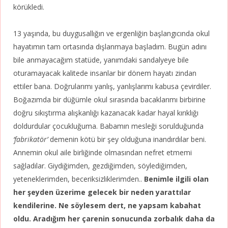
körükledi.
13 yaşında, bu duygusallığın ve ergenliğin başlangıcında okul
hayatımın tam ortasında dışlanmaya başladım. Bugün adını
bile anmayacağım statüde, yanımdaki sandalyeye bile
oturamayacak kalitede insanlar bir dönem hayatı zindan
ettiler bana. Doğrularımı yanlış, yanlışlarımı kabusa çevirdiler.
Boğazımda bir düğümle okul sırasında bacaklarımı birbirine
doğru sıkıştırma alışkanlığı kazanacak kadar hayal kırıklığı
doldurdular çocukluğuma. Babamın mesleği sorulduğunda
‘fabrikatör’
demenin kötü bir şey olduğuna inandırdılar beni.
Annemin okul aile birliğinde olmasından nefret etmemi
sağladılar. Giydiğimden, gezdiğimden, söylediğimden,
yeteneklerimden, beceriksizliklerimden..
Benimle ilgili olan
her şeyden üzerime gelecek bir neden yarattılar
kendilerine. Ne söylesem dert, ne yapsam kabahat
oldu. Aradığım her çarenin sonucunda zorbalık daha da