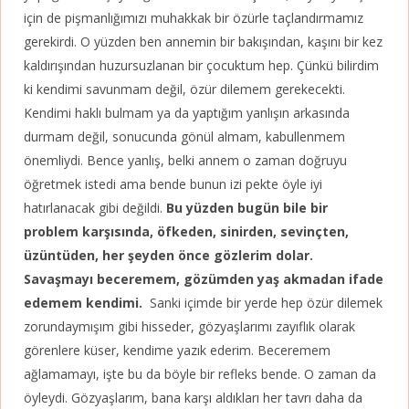
için de pişmanlığımızı muhakkak bir özürle taçlandırmamız
gerekirdi. O yüzden ben annemin bir bakışından, kaşını bir kez
kaldırışından huzursuzlanan bir çocuktum hep. Çünkü bilirdim
ki kendimi savunmam değil, özür dilemem gerekecekti.
Kendimi haklı bulmam ya da yaptığım yanlışın arkasında
durmam değil, sonucunda gönül almam, kabullenmem
önemliydi. Bence yanlış, belki annem o zaman doğruyu
öğretmek istedi ama bende bunun izi pekte öyle iyi
hatırlanacak gibi değildi.
Bu yüzden bugün bile bir
problem karşısında, öfkeden, sinirden, sevinçten,
üzüntüden, her şeyden önce gözlerim dolar.
Savaşmayı beceremem, gözümden yaş akmadan ifade
edemem kendimi.
Sanki içimde bir yerde hep özür dilemek
zorundaymışım gibi hisseder, gözyaşlarımı zayıflık olarak
görenlere küser, kendime yazık ederim. Beceremem
ağlamamayı, işte bu da böyle bir refleks bende. O zaman da
öyleydi. Gözyaşlarım, bana karşı aldıkları her tavrı daha da