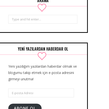
ARAMA
Search
for:
YENİ YAZILARDAN HABERDAR OL
Yeni yazdığım yazılardan haberdar olmak ve
blogumu takip etmek için e-posta adresini
girmeyi unutma!
E-
posta
Adresi
ABONE OL