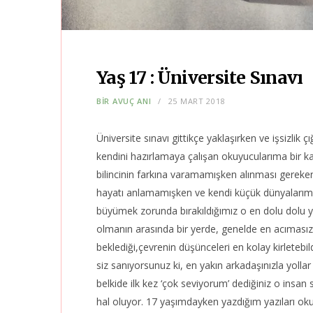
Yaş 17 : Üniversite Sınavı
BIR AVUÇ ANI
25 MART 2018
Üniversite sınavı gittikçe yaklaşırken ve işsizli
kendini hazırlamaya çalışan okuyucularıma bir
bilincinin farkına varamamışken alınması gereke
hayatı anlamamışken ve kendi küçük dünyaları
büyümek zorunda bırakıldığımız o en dolu dolu ya
olmanın arasında bir yerde, genelde en acımasız 
beklediği,çevrenin düşünceleri en kolay kirleteb
siz sanıyorsunuz ki, en yakın arkadaşınızla yollar
belkide ilk kez ‘çok seviyorum’ dediğiniz o insan 
hal oluyor. 17 yaşımdayken yazdığım yazıları ok