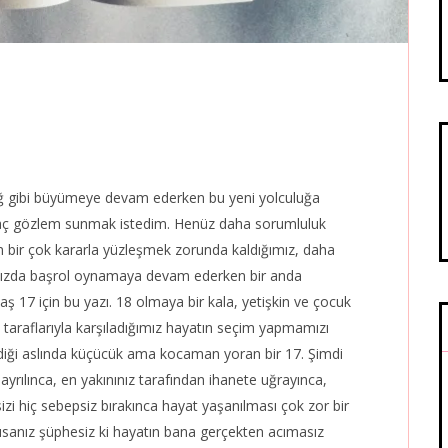
k çığ gibi büyümeye devam ederken bu yeni yolculuğa
 kaç gözlem sunmak istedim. Henüz daha sorumluluk
n bir çok kararla yüzleşmek zorunda kaldığımız, daha
mızda başrol oynamaya devam ederken bir anda
ş 17 için bu yazı. 18 olmaya bir kala, yetişkin ve çocuk
taraflarıyla karşıladığımız hayatın seçim yapmamızı
ildiği aslında küçücük ama kocaman yoran bir 17. Şimdi
 ayrılınca, en yakınınız tarafından ihanete uğrayınca,
sizi hiç sebepsiz bırakınca hayat yaşanılması çok zor bir
usanız şüphesiz ki hayatın bana gerçekten acımasız