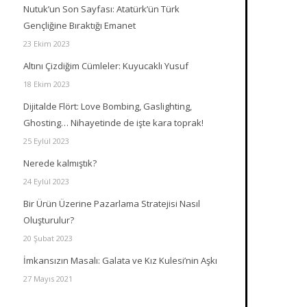
Nutuk’un Son Sayfası: Atatürk’ün Türk
Gençliğine Bıraktığı Emanet
23 Ekim 2023
Altını Çizdiğim Cümleler: Kuyucaklı Yusuf
18 Ekim 2023
Dijitalde Flört: Love Bombing, Gaslighting,
Ghosting… Nihayetinde de işte kara toprak!
25 Eylül 2023
Nerede kalmıştık?
24 Eylül 2023
Bir Ürün Üzerine Pazarlama Stratejisi Nasıl
Oluşturulur?
20 Şubat 2023
İmkansızın Masalı: Galata ve Kız Kulesi’nin Aşkı
27 Mayıs 2021