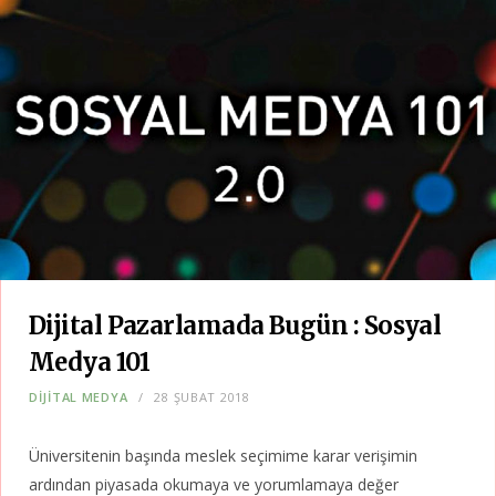
Dijital Pazarlamada Bugün : Sosyal
Medya 101
DIJITAL MEDYA
28 ŞUBAT 2018
Üniversitenin başında meslek seçimime karar verişimin
ardından piyasada okumaya ve yorumlamaya değer