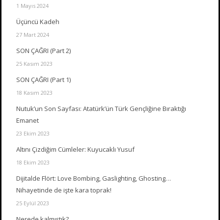
1 Mayıs 2024
Üçüncü Kadeh
27 Mart 2024
SON ÇAĞRI (Part 2)
25 Kasım 2023
SON ÇAĞRI (Part 1)
18 Kasım 2023
Nutuk’un Son Sayfası: Atatürk’ün Türk Gençliğine Bıraktığı
Emanet
23 Ekim 2023
Altını Çizdiğim Cümleler: Kuyucaklı Yusuf
18 Ekim 2023
Dijitalde Flört: Love Bombing, Gaslighting, Ghosting…
Nihayetinde de işte kara toprak!
25 Eylül 2023
Nerede kalmıştık?