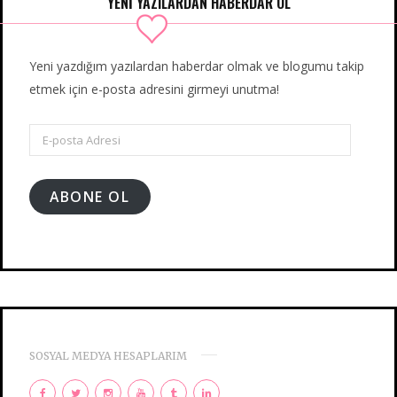
YENİ YAZILARDAN HABERDAR OL
Yeni yazdığım yazılardan haberdar olmak ve blogumu takip
etmek için e-posta adresini girmeyi unutma!
E-
posta
Adresi
ABONE OL
SOSYAL MEDYA HESAPLARIM
F
T
I
Y
T
L