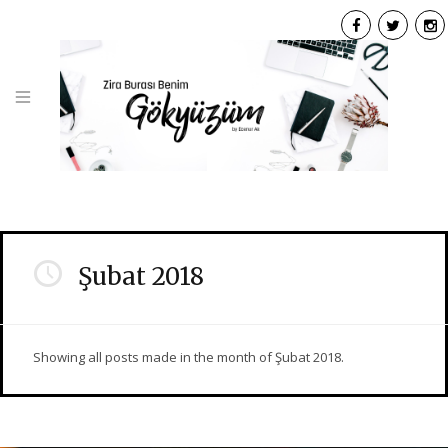
F
T
I
a
w
n
c
i
s
e
t
t
b
t
a
o
e
g
o
r
r
k
a
Şubat 2018
Showing all posts made in the month of Şubat 2018.