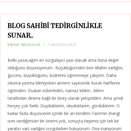
BLOG SAHİBİ TEDİRGİNLİKLE
SUNAR..
KIŞISEL MESELELER
7 AĞUSTOS 2013
Belki yazacağım en sorgulayıcı yazı olacak ama buna değer
olduğunu düşünüyorum.. Küçüklüğümden beri Allahın varlığını,
gücünü, büyüklüğünü, kudretini öğrenmeye çalıştım. Daha
okuma yazma bilmiyoken annem sayesinde Kuran harflerini
öğrendim. Duaları ezberledim, namaz kıldım.. Ailem
tarafından dinime bağlı bir birey olarak yetiştrildim. Ama şimdi
herşey çok farklı. Duyduklarım, okuduklarım, gördüklerim. O
kadar fazla düşüncenin içinde bir an kendimi Tanrı’nın (hangi
ismi verdiğimizin bir önemi yok, sonuçta hepimiz için tek bir
yaratıcı var) varlığını sorgularken buluyorum. Ona inanıyorum