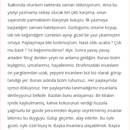
Balkonda oturdum twitterda zaman öldürüyorum.. Ama bu
yazıyı yazmama sebep olucak biri çıktı karşıma, onun
sayesinde parmaklarım klavyeyle buluştu. İlk yazmaya
başladığım zamanı hatırlıyorum. Günlüğümü önüme koyup,
tek tek beğendiğim cümleleri ayırıp güzel bir yazı çıkarmıştım
ortaya. Paylaşmaya bile korkmuştum. Nasıl oldu acaba ? Çok
mu basit ? Ya beğenmezlerse? diye. Sonra yavaş yavaş
anladım ‘blog’ denilen şeyin ne anlama geldiğini. Burası bizim
kişiliğimiz, umutlarımız, hayallerimiz. Etrafımızdaki insanların
ön yargılarından uzak, yepyeni insanların bizi biz olarak görüp
tanıdığı yer. Burası aslında bizim ruhumuz.. Her paylaşımda
içimizi döküyoruz. Her paylaşımda tanımadığımız insanlarla
dertleşiyoruz belkide. Bazıları bunu anlayamaz. Bir kitabın
içinde kaybolmamış, kahve kokusunun verdiği huzurla
yağmurlu bir günde pencereden dışarıyı seyretmemiş insanlar
bilemez bu duyguyu. Gülüp geçerler, alay ederler. Bu öyle
güzel, öyle özel bişey ki. Başka insanlara ulaşabilmek. Başka