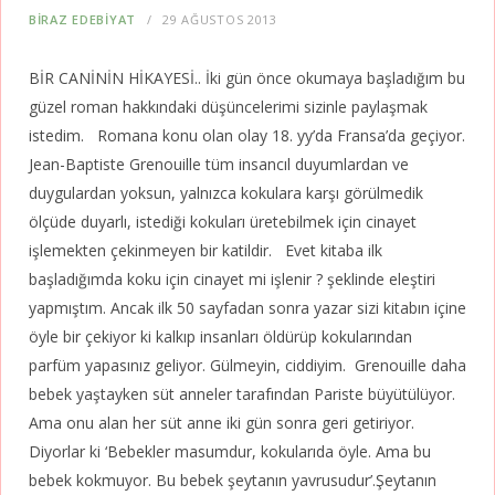
BIRAZ EDEBIYAT
29 AĞUSTOS 2013
BİR CANİNİN HİKAYESİ.. İki gün önce okumaya başladığım bu
güzel roman hakkındaki düşüncelerimi sizinle paylaşmak
istedim. Romana konu olan olay 18. yy’da Fransa’da geçiyor.
Jean-Baptiste Grenouille tüm insancıl duyumlardan ve
duygulardan yoksun, yalnızca kokulara karşı görülmedik
ölçüde duyarlı, istediği kokuları üretebilmek için cinayet
işlemekten çekinmeyen bir katildir. Evet kitaba ilk
başladığımda koku için cinayet mi işlenir ? şeklinde eleştiri
yapmıştım. Ancak ilk 50 sayfadan sonra yazar sizi kitabın içine
öyle bir çekiyor ki kalkıp insanları öldürüp kokularından
parfüm yapasınız geliyor. Gülmeyin, ciddiyim. Grenouille daha
bebek yaştayken süt anneler tarafından Pariste büyütülüyor.
Ama onu alan her süt anne iki gün sonra geri getiriyor.
Diyorlar ki ‘Bebekler masumdur, kokularıda öyle. Ama bu
bebek kokmuyor. Bu bebek şeytanın yavrusudur’.Şeytanın