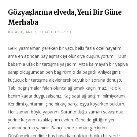
Gözyaşlarına elveda, Yeni Bir Güne
Merhaba
BIR AVUÇ ANI
31 AĞUSTOS 2013
Belki yazmaman gereken bir yazı, belki fazla özel hayatım
ama en azından paylaşmak iyi olur diye düşünüyorum. Dün
babamla ufak bir tartışma yaşadım. Altta kalmayan bir yapıya
sahip olduğumdan ben bağırdım o da bağırdı. Anlıycağınız
küçücük bir tartışma alevlenerek büyük bir soruna dönüştü.
Tabi bağrışmalar falan olunca ağlamak kaçınılmaz. Hele ki
benim kadar duygusalsanız. Kaç saat ağladığımı bilmiyorum.
Kendimi çantamın içine birkaç parça eşya koyarken buldum.
Her zaman böyle yaparım. Sorun olduğu zaman savaşmak
yerine kaçarım,uzaklaşırım evden. Genelde gittiğim yer
anneannemin yanıdır. Bahçesinde zaman geçiririm.
Düşünmek kendinle baş başa kalmak için harika bir yerdir.