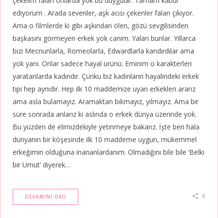
çekelim falan onlarda yok bu duygular. Tamam kabul
ediyorum . Arada sevenler, aşk acısı çekenler falan çıkıyor.
Ama o filmlerde ki gibi aşkından ölen, gözü sevgilisinden
başkasını görmeyen erkek yok canım. Yalan bunlar. Yıllarca
bizi Mecnunlarla, Romeolarla, Edwardlarla kandırdılar ama
yok yani. Onlar sadece hayal ürünü. Eminim o karakterleri
yaratanlarda kadındır. Çünkü biz kadınların hayalindeki erkek
tipi hep aynıdır. Hep ilk 10 maddemize uyan erkekleri ararız
ama asla bulamayız. Aramaktan bıkmayız, yılmayız. Ama bir
süre sonrada anlarız ki aslında o erkek dünya üzerinde yok.
Bu yüzden de elimizdekiyle yetinmeye bakarız. İşte ben hala
dünyanın bir köşesinde ilk 10 maddeme uygun, mükemmel
erkeğimin olduğuna inananlardanım. Olmadığını bile bile ‘Belki
bir Umut’ diyerek…
0
DEVAMINI OKU