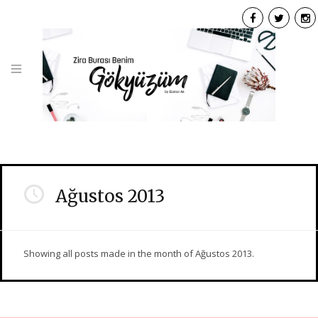
F
T
I
a
w
n
c
i
s
e
t
t
b
t
a
o
e
g
o
r
r
k
a
Ağustos 2013
Showing all posts made in the month of Ağustos 2013.