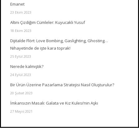
Emanet
23 Ekim 2023
Altını Çizdiğim Cümleler: Kuyucaklı Yusuf
18 Ekim 2023
Dijitalde Flört: Love Bombing, Gaslighting, Ghosting…
Nihayetinde de işte kara toprak!
25 Eylül 2023
Nerede kalmıştık?
24 Eylül 2023
Bir Ürün Üzerine Pazarlama Stratejisi Nasıl Oluşturulur?
20 Şubat 2023
İmkansızın Masalı: Galata ve Kız Kulesi’nin Aşkı
27 Mayıs 2021