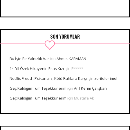
SON YORUMLAR
Bu İşte Bir Yalnızlık Var
için
Ahmet KARAMAN
14. Yıl Özel: Hikayenin Esas Kızı
için
F*****
Netflix Freud : Psikanaliz, Kötü Ruhlara Karşı
için
zoritoler imol
Geç Kaldığım Tüm Teşekkürlerim
için
Arif Kerim Çalışkan
Geç Kaldığım Tüm Teşekkürlerim
için
Mustafa Ak