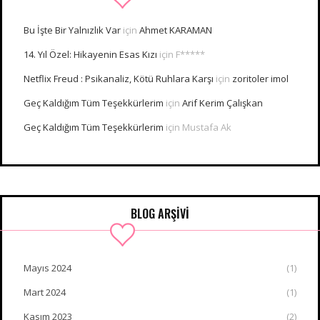
Bu İşte Bir Yalnızlık Var
için
Ahmet KARAMAN
14. Yıl Özel: Hikayenin Esas Kızı
için
F*****
Netflix Freud : Psikanaliz, Kötü Ruhlara Karşı
için
zoritoler imol
Geç Kaldığım Tüm Teşekkürlerim
için
Arif Kerim Çalışkan
Geç Kaldığım Tüm Teşekkürlerim
için
Mustafa Ak
BLOG ARŞİVİ
Mayıs 2024
(1)
Mart 2024
(1)
Kasım 2023
(2)