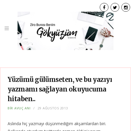
F
T
I
a
w
n
c
i
s
e
t
t
b
t
a
o
e
g
o
r
r
k
a
Yüzümü gülümseten, ve bu yazıyı
yazmamı sağlayan okuyucuma
hitaben..
BIR AVUÇ ANI
29 AĞUSTOS 2013
Aslında hiç yazmayı düşünmediğim akşamlardan biri.