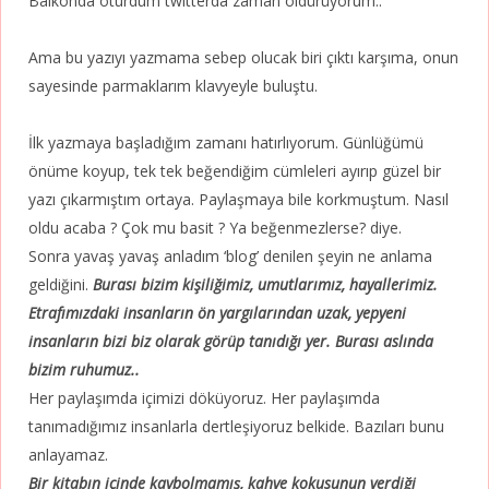
Balkonda oturdum twitterda zaman öldürüyorum..
Ama bu yazıyı yazmama sebep olucak biri çıktı karşıma, onun
sayesinde parmaklarım klavyeyle buluştu.
İlk yazmaya başladığım zamanı hatırlıyorum. Günlüğümü
önüme koyup, tek tek beğendiğim cümleleri ayırıp güzel bir
yazı çıkarmıştım ortaya. Paylaşmaya bile korkmuştum. Nasıl
oldu acaba ? Çok mu basit ? Ya beğenmezlerse? diye.
Sonra yavaş yavaş anladım ‘blog’ denilen şeyin ne anlama
geldiğini.
Burası bizim kişiliğimiz, umutlarımız, hayallerimiz.
Etrafımızdaki insanların ön yargılarından uzak, yepyeni
insanların bizi biz olarak görüp tanıdığı yer. Burası aslında
bizim ruhumuz..
Her paylaşımda içimizi döküyoruz. Her paylaşımda
tanımadığımız insanlarla dertleşiyoruz belkide. Bazıları bunu
anlayamaz.
Bir kitabın içinde kaybolmamış, kahve kokusunun verdiği