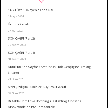
14. Yıl Özel: Hikayenin Esas Kızı
1 Mayıs 2024
Üçüncü Kadeh
27 Mart 2024
SON ÇAĞRI (Part 2)
25 Kasım 2023
SON ÇAĞRI (Part 1)
18 Kasım 2023
Nutuk’un Son Sayfası: Atatürk’ün Türk Gençliğine Bıraktığı
Emanet
23 Ekim 2023
Altını Çizdiğim Cümleler: Kuyucaklı Yusuf
18 Ekim 2023
Dijitalde Flört: Love Bombing, Gaslighting, Ghosting…
Nihayetinde de işte kara toprak!