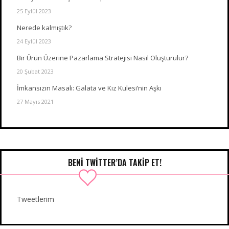
25 Eylül 2023
Nerede kalmıştık?
24 Eylül 2023
Bir Ürün Üzerine Pazarlama Stratejisi Nasıl Oluşturulur?
20 Şubat 2023
İmkansızın Masalı: Galata ve Kız Kulesi’nin Aşkı
27 Mayıs 2021
BENI TWITTER’DA TAKIP ET!
Tweetlerim