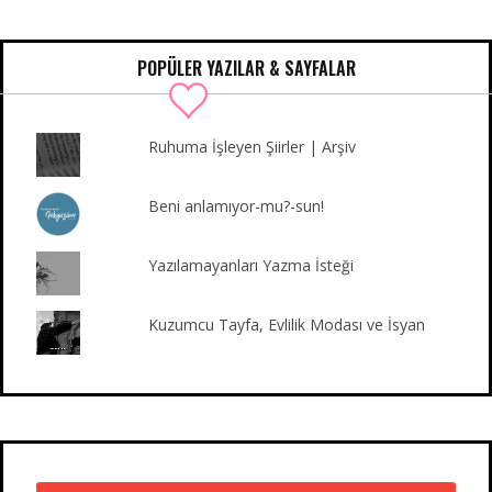
e
t
t
T
b
k
b
t
a
u
l
e
o
e
g
b
r
d
POPÜLER YAZILAR & SAYFALAR
o
r
r
e
I
k
a
n
m
Ruhuma İşleyen Şiirler | Arşiv
Beni anlamıyor-mu?-sun!
Yazılamayanları Yazma İsteği
Kuzumcu Tayfa, Evlilik Modası ve İsyan