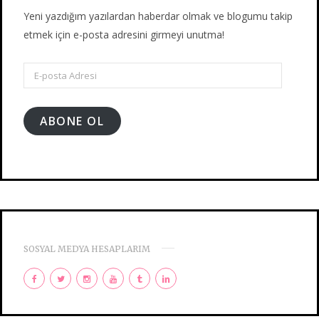
Yeni yazdığım yazılardan haberdar olmak ve blogumu takip
etmek için e-posta adresini girmeyi unutma!
E-
posta
Adresi
ABONE OL
SOSYAL MEDYA HESAPLARIM
F
T
I
Y
T
L
a
w
n
o
u
i
c
i
s
u
m
n