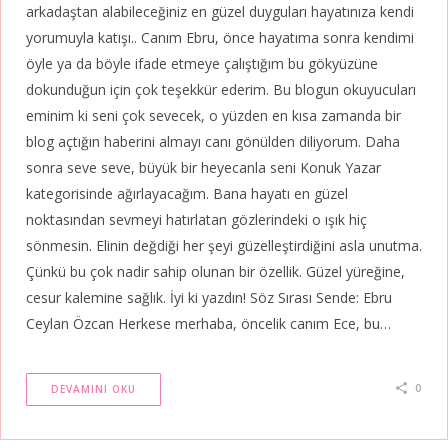
arkadaştan alabileceğiniz en güzel duyguları hayatınıza kendi
yorumuyla katışı.. Canım Ebru, önce hayatıma sonra kendimi
öyle ya da böyle ifade etmeye çalıştığım bu gökyüzüne
dokunduğun için çok teşekkür ederim. Bu blogun okuyucuları
eminim ki seni çok sevecek, o yüzden en kısa zamanda bir
blog açtığın haberini almayı canı gönülden diliyorum. Daha
sonra seve seve, büyük bir heyecanla seni Konuk Yazar
kategorisinde ağırlayacağım. Bana hayatı en güzel
noktasından sevmeyi hatırlatan gözlerindeki o ışık hiç
sönmesin. Elinin değdiği her şeyi güzelleştirdiğini asla unutma.
Çünkü bu çok nadir sahip olunan bir özellik. Güzel yüreğine,
cesur kalemine sağlık. İyi ki yazdın! Söz Sırası Sende: Ebru
Ceylan Özcan Herkese merhaba, öncelik canım Ece, bu…
0
DEVAMINI OKU