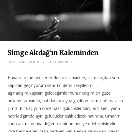
Simge Akdağ’ın Kaleminden
SÖZ SIRASI SENDE
23 KASIM 2017
Hayata açılan penceremden uzaklaşırken,aklıma açılan son
kapıdan geçiriyorum seni. En derin sevgilerimi
ağırladığım,kapısını geleceğimle mühürlediğim en güzel
anılarım arasında, hatırlanınca yüz güldüren temiz bir mazisin
şimdi. Bir kaç gün önce nasıl gülücükler karşılardı seni, yarın
hatırladığımda aynı gülücükler eşlik edicek hatırana. Umarım
sana anımsamaya değer tek bir an hediye edebilmişimdir.
Zira bende epey fazla hediyen var. Hediye demişken, hayat