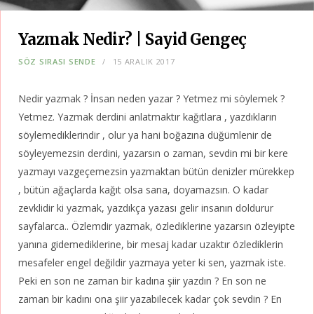
Yazmak Nedir? | Sayid Gengeç
SÖZ SIRASI SENDE
15 ARALIK 2017
Nedir yazmak ? İnsan neden yazar ? Yetmez mi söylemek ?
Yetmez. Yazmak derdini anlatmaktır kağıtlara , yazdıkların
söylemediklerindir , olur ya hani boğazına düğümlenir de
söyleyemezsin derdini, yazarsın o zaman, sevdin mi bir kere
yazmayı vazgeçemezsin yazmaktan bütün denizler mürekkep
, bütün ağaçlarda kağıt olsa sana, doyamazsın. O kadar
zevklidir ki yazmak, yazdıkça yazası gelir insanın doldurur
sayfalarca.. Özlemdir yazmak, özlediklerine yazarsın özleyipte
yanına gidemediklerine, bir mesaj kadar uzaktır özlediklerin
mesafeler engel değildir yazmaya yeter ki sen, yazmak iste.
Peki en son ne zaman bir kadına şiir yazdın ? En son ne
zaman bir kadını ona şiir yazabilecek kadar çok sevdin ? En