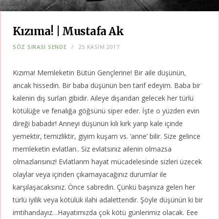
Kızıma! | Mustafa Ak
SÖZ SIRASI SENDE
25 KASIM 2017
Kızıma! Memleketin Bütün Gençlerine! Bir aile düşünün,
ancak hissedin. Bir baba düşünün ben tarif edeyim. Baba bir
kalenin dış surları gibidir. Aileye dışarıdan gelecek her türlü
kötülüğe ve fenalığa göğsünü siper eder. İşte o yüzden evin
direği babadır! Anneyi düşünün kılı kırk yarıp kale içinde
yemektir, temizliktir, giyim kuşam vs. ‘anne’ bilir. Size gelince
memleketin evlatları.. Siz evlatsınız ailenin olmazsa
olmazlarısınız! Evlatlarım hayat mücadelesinde sizleri üzecek
olaylar veya içinden çıkamayacağınız durumlar ile
karşılaşacaksınız. Önce sabredin. Çünkü başınıza gelen her
türlü iyilik veya kötülük ilahi adalettendir. Şöyle düşünün ki bir
imtihandayız…Hayatımızda çok kötü günlerimiz olacak. Eee