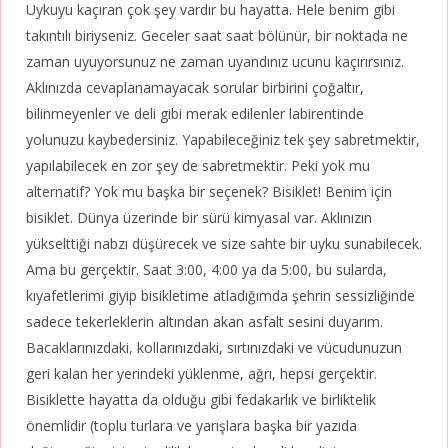
Uykuyu kaçıran çok şey vardır bu hayatta. Hele benim gibi
takıntılı biriyseniz. Geceler saat saat bölünür, bir noktada ne
zaman uyuyorsunuz ne zaman uyandınız ucunu kaçırırsınız.
Aklınızda cevaplanamayacak sorular birbirini çoğaltır,
bilinmeyenler ve deli gibi merak edilenler labirentinde
yolunuzu kaybedersiniz. Yapabileceğiniz tek şey sabretmektir,
yapılabilecek en zor şey de sabretmektir. Peki yok mu
alternatif? Yok mu başka bir seçenek? Bisiklet! Benim için
bisiklet. Dünya üzerinde bir sürü kimyasal var. Aklınızın
yükselttiği nabzı düşürecek ve size sahte bir uyku sunabilecek.
Ama bu gerçektir. Saat 3:00, 4:00 ya da 5:00, bu sularda,
kıyafetlerimi giyip bisikletime atladığımda şehrin sessizliğinde
sadece tekerleklerin altından akan asfalt sesini duyarım.
Bacaklarınızdaki, kollarınızdaki, sırtınızdaki ve vücudunuzun
geri kalan her yerindeki yüklenme, ağrı, hepsi gerçektir.
Bisiklette hayatta da olduğu gibi fedakarlık ve birliktelik
önemlidir (toplu turlara ve yarışlara başka bir yazıda