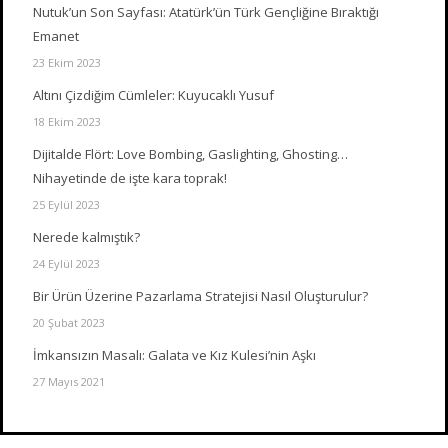
Nutuk’un Son Sayfası: Atatürk’ün Türk Gençliğine Bıraktığı
Emanet
23 Ekim 2023
Altını Çizdiğim Cümleler: Kuyucaklı Yusuf
18 Ekim 2023
Dijitalde Flört: Love Bombing, Gaslighting, Ghosting…
Nihayetinde de işte kara toprak!
25 Eylül 2023
Nerede kalmıştık?
24 Eylül 2023
Bir Ürün Üzerine Pazarlama Stratejisi Nasıl Oluşturulur?
20 Şubat 2023
İmkansızın Masalı: Galata ve Kız Kulesi’nin Aşkı
27 Mayıs 2021