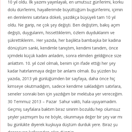
10 yıl oldu. İlk yazımı yayınlayalı, en umutsuz gün’lerimi, korku
dolu dün’lerimi, hayallerimde büyüttüğüm bugün’lerimi, içimin
en derinlerini satırlara dökeli, yazdıkça büyüyeli tam 10 yıl
oldu. Ne garip, ne çok şey değişti. Ben değiştim, bakış açım
değişti, duygularım, hissettiklerim, özlem duyduklarım ve
şükrettiklerim.. Her yazıda, her başlıkta bambaşka bir kadına
dönüştüm sanki, kendimle tanıştım, kendimi tanıdım, önce
içimdeki küçük kadını anladım, sonra elimden geldiğince size
anlattım. 10. yıl özel olmalı, benim için ifade ettiği her şey
kadar hatırlanmaya değer bir anlamı olmalı. Bu yüzden bu
yazıda, 2013 yılı günlüğümden bir sayfaya, daha önce hiç
kimseye okutmadığım, sadece kendime sakladığım satırlara,
seneler sonraki ben için yazdığım bir mektuba yer vereceğim.
30 Temmuz 2013 – Pazar Sahur vakti, hala uyuyamadım.
Geçmiş sayfalara baktım biraz sinirim bozuldu hep olumsuz
şeyler yazmışım bu ne böyle, okunmaya değer bir şey var mı
bu günlükte diyerek kuşkuya düştüm durduk yere. Biraz şu