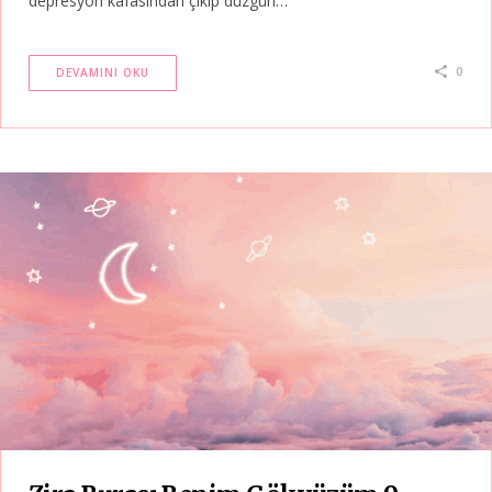
depresyon kafasından çıkıp düzgün…
0
DEVAMINI OKU