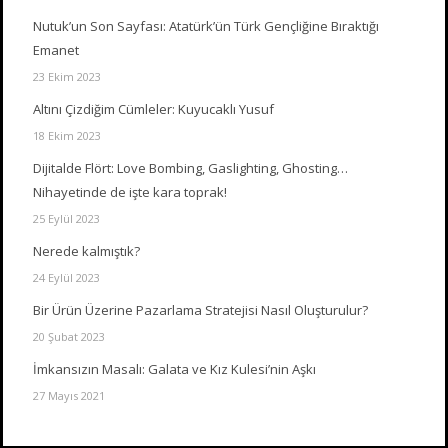
Nutuk’un Son Sayfası: Atatürk’ün Türk Gençliğine Bıraktığı
Emanet
23 Ekim 2023
Altını Çizdiğim Cümleler: Kuyucaklı Yusuf
18 Ekim 2023
Dijitalde Flört: Love Bombing, Gaslighting, Ghosting…
Nihayetinde de işte kara toprak!
25 Eylül 2023
Nerede kalmıştık?
24 Eylül 2023
Bir Ürün Üzerine Pazarlama Stratejisi Nasıl Oluşturulur?
20 Şubat 2023
İmkansızın Masalı: Galata ve Kız Kulesi’nin Aşkı
27 Mayıs 2021