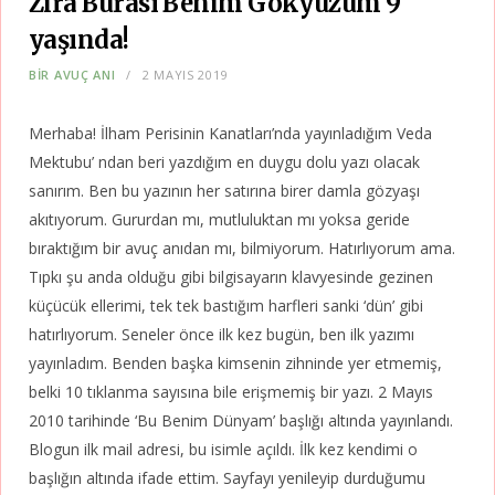
Zira Burası Benim Gökyüzüm 9
yaşında!
BIR AVUÇ ANI
2 MAYIS 2019
Merhaba! İlham Perisinin Kanatları’nda yayınladığım Veda
Mektubu’ ndan beri yazdığım en duygu dolu yazı olacak
sanırım. Ben bu yazının her satırına birer damla gözyaşı
akıtıyorum. Gururdan mı, mutluluktan mı yoksa geride
bıraktığım bir avuç anıdan mı, bilmiyorum. Hatırlıyorum ama.
Tıpkı şu anda olduğu gibi bilgisayarın klavyesinde gezinen
küçücük ellerimi, tek tek bastığım harfleri sanki ‘dün’ gibi
hatırlıyorum. Seneler önce ilk kez bugün, ben ilk yazımı
yayınladım. Benden başka kimsenin zihninde yer etmemiş,
belki 10 tıklanma sayısına bile erişmemiş bir yazı. 2 Mayıs
2010 tarihinde ‘Bu Benim Dünyam’ başlığı altında yayınlandı.
Blogun ilk mail adresi, bu isimle açıldı. İlk kez kendimi o
başlığın altında ifade ettim. Sayfayı yenileyip durduğumu