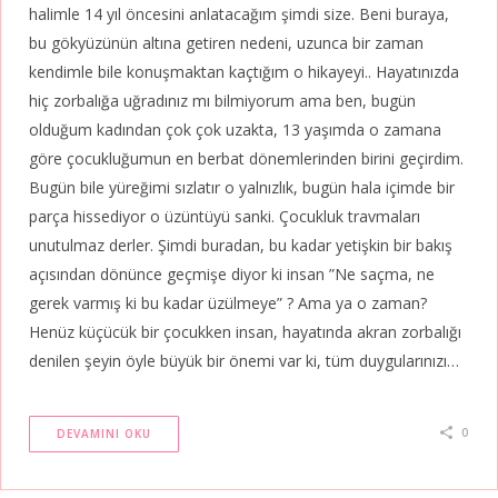
halimle 14 yıl öncesini anlatacağım şimdi size. Beni buraya,
bu gökyüzünün altına getiren nedeni, uzunca bir zaman
kendimle bile konuşmaktan kaçtığım o hikayeyi.. Hayatınızda
hiç zorbalığa uğradınız mı bilmiyorum ama ben, bugün
olduğum kadından çok çok uzakta, 13 yaşımda o zamana
göre çocukluğumun en berbat dönemlerinden birini geçirdim.
Bugün bile yüreğimi sızlatır o yalnızlık, bugün hala içimde bir
parça hissediyor o üzüntüyü sanki. Çocukluk travmaları
unutulmaz derler. Şimdi buradan, bu kadar yetişkin bir bakış
açısından dönünce geçmişe diyor ki insan ”Ne saçma, ne
gerek varmış ki bu kadar üzülmeye” ? Ama ya o zaman?
Henüz küçücük bir çocukken insan, hayatında akran zorbalığı
denilen şeyin öyle büyük bir önemi var ki, tüm duygularınızı…
0
DEVAMINI OKU