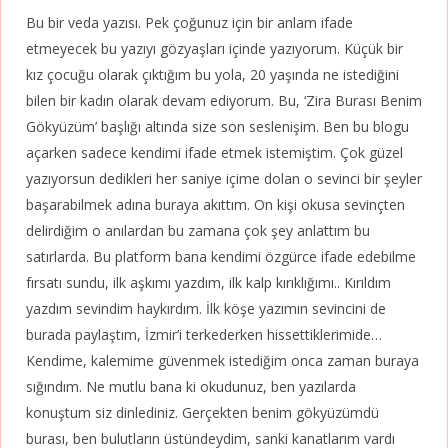
Bu bir veda yazısı. Pek çoğunuz için bir anlam ifade
etmeyecek bu yazıyı gözyaşları içinde yazıyorum. Küçük bir
kız çocuğu olarak çıktığım bu yola, 20 yaşında ne istediğini
bilen bir kadın olarak devam ediyorum. Bu, ‘Zira Burası Benim
Gökyüzüm’ başlığı altında size son seslenişim. Ben bu blogu
açarken sadece kendimi ifade etmek istemiştim. Çok güzel
yazıyorsun dedikleri her saniye içime dolan o sevinci bir şeyler
başarabilmek adına buraya akıttım. On kişi okusa sevinçten
delirdiğim o anılardan bu zamana çok şey anlattım bu
satırlarda. Bu platform bana kendimi özgürce ifade edebilme
fırsatı sundu, ilk aşkımı yazdım, ilk kalp kırıklığımı.. Kırıldım
yazdım sevindim haykırdım. İlk köşe yazımın sevincini de
burada paylaştım, İzmir’i terkederken hissettiklerimide…
Kendime, kalemime güvenmek istediğim onca zaman buraya
sığındım. Ne mutlu bana ki okudunuz, ben yazılarda
konuştum siz dinlediniz. Gerçekten benim gökyüzümdü
burası, ben bulutların üstündeydim, sanki kanatlarım vardı