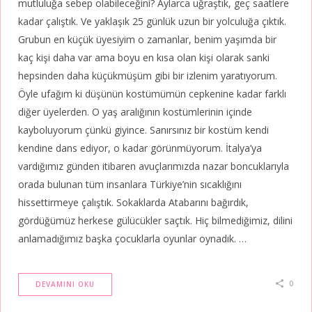
mutluluğa sebep olabileceğini? Aylarca uğraştık, geç saatlere
kadar çalıştık. Ve yaklaşık 25 günlük uzun bir yolculuğa çıktık.
Grubun en küçük üyesiyim o zamanlar, benim yaşımda bir
kaç kişi daha var ama boyu en kısa olan kişi olarak sanki
hepsinden daha küçükmüşüm gibi bir izlenim yaratıyorum.
Öyle ufağım ki düşünün kostümümün cepkenine kadar farklı
diğer üyelerden. O yaş aralığının kostümlerinin içinde
kayboluyorum çünkü giyince. Sanırsınız bir kostüm kendi
kendine dans ediyor, o kadar görünmüyorum. İtalya’ya
vardığımız günden itibaren avuçlarımızda nazar boncuklarıyla
orada bulunan tüm insanlara Türkiye’nin sıcaklığını
hissettirmeye çalıştık. Sokaklarda Atabarını bağırdık,
gördüğümüz herkese gülücükler saçtık. Hiç bilmediğimiz, dilini
anlamadığımız başka çocuklarla oyunlar oynadık. …
0
DEVAMINI OKU