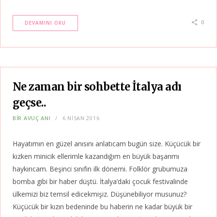
0
DEVAMINI OKU
Ne zaman bir sohbette İtalya adı
geçse..
BIR AVUÇ ANI
6 NISAN 2016
Hayatımın en güzel anısını anlatıcam bugün size. Küçücük bir
kızken minicik ellerimle kazandığım en büyük başarımı
haykırıcam. Beşinci sınıfın ilk dönemi. Folklör grubumuza
bomba gibi bir haber düştü. İtalya’daki çocuk festivalinde
ülkemizi biz temsil edicekmişiz. Düşünebiliyor musunuz?
Küçücük bir kızın bedeninde bu haberin ne kadar büyük bir