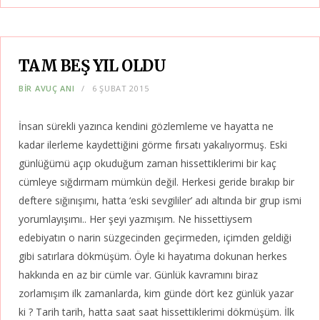
TAM BEŞ YIL OLDU
BIR AVUÇ ANI
6 ŞUBAT 2015
İnsan sürekli yazınca kendini gözlemleme ve hayatta ne
kadar ilerleme kaydettiğini görme fırsatı yakalıyormuş. Eski
günlüğümü açıp okuduğum zaman hissettiklerimi bir kaç
cümleye sığdırmam mümkün değil. Herkesi geride bırakıp bir
deftere sığınışımı, hatta ‘eski sevgililer’ adı altında bir grup ismi
yorumlayışımı.. Her şeyi yazmışım. Ne hissettiysem
edebiyatın o narin süzgecinden geçirmeden, içimden geldiği
gibi satırlara dökmüşüm. Öyle ki hayatıma dokunan herkes
hakkında en az bir cümle var. Günlük kavramını biraz
zorlamışım ilk zamanlarda, kim günde dört kez günlük yazar
ki ? Tarih tarih, hatta saat saat hissettiklerimi dökmüşüm. İlk