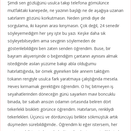
Şimdi sen gözlüğünü usulca takıp telefona gömülünce
mutfaktaki kanepede, ne yazının başlığı ne de aşağıya uzanan
satırlarım gözünü korkutmasın. Neden şimdi diye de
sorgulama, iki kaşının arası kırışmasın. Çok değil, 24 senedir
söyleyemediğim her şey işte bu yazı. Keşke daha sık
söyleyebilseydim ama sevginin söylemeden de
gösterilebildiğini ben zaten senden öğrendim. Buse, bir
bayram alışverişinde o beğendiğim çantanın aynısını almak
istediğinde asılan yüzüme bakıp abla olduğumu
hatırlattığında, bir örnek giyinirken bile annem taktığım
tokanın rengiyle usulca fark yaratmaya çalıştığında mesela.
Heves kırmamak gerektiğini öğrendim. O hiç bitmeyen iş
seyahatlerinden döneceğin günü sayarken mavi boncuklu
binada, bir sabah ansızın odamın ortasında beliren dört
tekerlekli bisikleti görünce öğrendim. Hatırlarsın, renkliydi
tekerlekleri. Üçüncü ve dördüncüyü birlikte sökmüştük artık
düşmeden sürebildiğimde.. Öğrendim ki eğer istersem, her