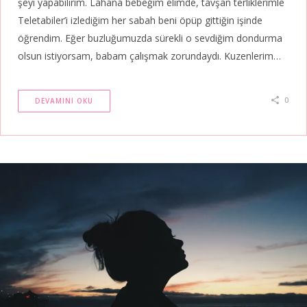
şeyi yapabilirim. Lahana bebeğim elimde, tavşan terliklerimle
Teletabiler’i izlediğim her sabah beni öpüp gittiğin işinde
öğrendim. Eğer buzluğumuzda sürekli o sevdiğim dondurma
olsun istiyorsam, babam çalışmak zorundaydı. Kuzenlerim…
0
DEVAMINI OKU