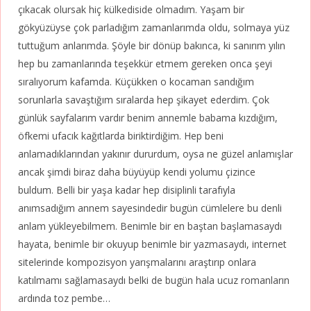
çıkacak olursak hiç külkediside olmadım. Yaşam bir
gökyüzüyse çok parladığım zamanlarımda oldu, solmaya yüz
tuttuğum anlarımda. Şöyle bir dönüp bakınca, ki sanırım yılın
hep bu zamanlarında teşekkür etmem gereken onca şeyi
sıralıyorum kafamda. Küçükken o kocaman sandığım
sorunlarla savaştığım sıralarda hep şikayet ederdim. Çok
günlük sayfalarım vardır benim annemle babama kızdığım,
öfkemi ufacık kağıtlarda biriktirdiğim. Hep beni
anlamadıklarından yakınır dururdum, oysa ne güzel anlamışlar
ancak şimdi biraz daha büyüyüp kendi yolumu çizince
buldum. Belli bir yaşa kadar hep disiplinli tarafıyla
anımsadığım annem sayesindedir bugün cümlelere bu denli
anlam yükleyebilmem. Benimle bir en baştan başlamasaydı
hayata, benimle bir okuyup benimle bir yazmasaydı, internet
sitelerinde kompozisyon yarışmalarını araştırıp onlara
katılmamı sağlamasaydı belki de bugün hala ucuz romanların
ardında toz pembe…