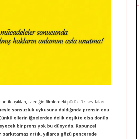
tik aşıkları, izlediğin filmlerdeki pürüzsüz sevdaları
neyle sonsuzluk uykusuna daldığında prensin onu
Çünkü ellerin iğnelerden delik deşikte olsa dönüp
leyecek bir prens yok bu dünyada. Rapunzel
en sarkıtamaz artık, yıllarca gözü pencerede