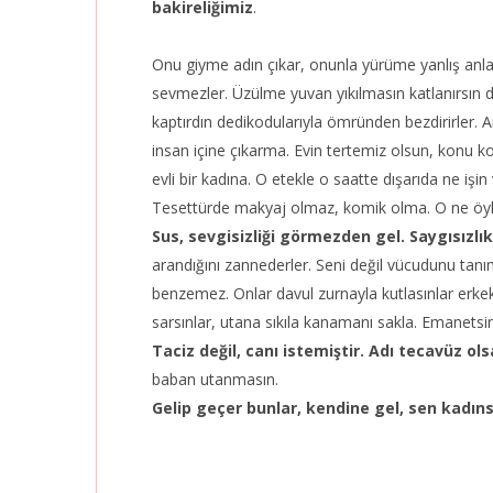
bakireliğimiz
.
Onu giyme adın çıkar, onunla yürüme yanlış anl
sevmezler. Üzülme yuvan yıkılmasın katlanırsın de
kaptırdın dedikodularıyla ömründen bezdirirler. 
insan içine çıkarma. Evin tertemiz olsun, konu
evli bir kadına. O etekle o saatte dışarıda ne işi
Tesettürde makyaj olmaz, komik olma. O ne öyl
Sus, sevgisizliği görmezden gel. Saygısızlık
arandığını zannederler. Seni değil vücudunu tanı
benzemez. Onlar davul zurnayla kutlasınlar erkekl
sarsınlar, utana sıkıla kanamanı sakla. Emanets
Taciz değil, canı istemiştir. Adı tecavüz ol
baban utanmasın.
Gelip geçer bunlar, kendine gel, sen kadıns