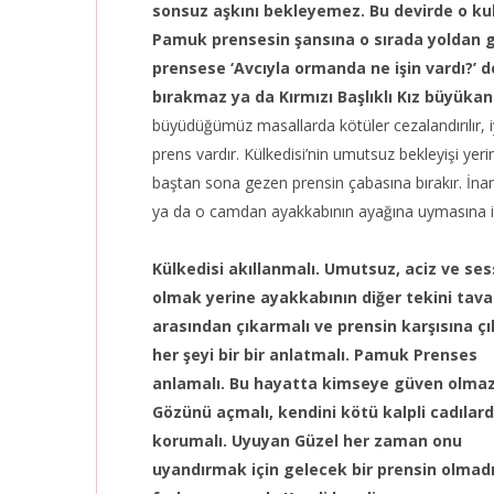
sonsuz aşkını bekleyemez. Bu devirde o k
Pamuk prensesin şansına o sırada yoldan 
prensese ‘Avcıyla ormanda ne işin vardı?’ d
bırakmaz ya da Kırmızı Başlıklı Kız büyük
büyüdüğümüz masallarda kötüler cezalandırılır, i
prens vardır. Külkedisi’nin umutsuz bekleyişi ye
baştan sona gezen prensin çabasına bırakır. İna
ya da o camdan ayakkabının ayağına uymasına ih
Külkedisi akıllanmalı. Umutsuz, aciz ve ses
olmak yerine ayakkabının diğer tekini tav
arasından çıkarmalı ve prensin karşısına çı
her şeyi bir bir anlatmalı. Pamuk Prenses
anlamalı. Bu hayatta kimseye güven olmaz
Gözünü açmalı, kendini kötü kalpli cadılar
korumalı. Uyuyan Güzel her zaman onu
uyandırmak için gelecek bir prensin olmadı