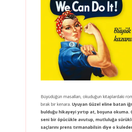
Büyüdüğün masalları, okuduğun kitaplardaki roman
bırak bir kenara.
Uyuyan Güzel eline batan iğ
bulduğu hikayeyi yırtıp at, boşuna okuma. 
seni bir öpücükle avutup, mutluluğa sürük
saçlarını prens tırmanabilsin diye o kuled