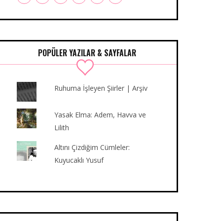
a
w
n
o
u
i
c
i
s
u
m
n
e
t
t
T
b
k
b
t
a
u
l
e
o
e
g
b
r
d
POPÜLER YAZILAR & SAYFALAR
o
r
r
e
I
k
a
n
m
Ruhuma İşleyen Şiirler | Arşiv
Yasak Elma: Adem, Havva ve
Lilith
Altını Çizdiğim Cümleler:
Kuyucaklı Yusuf