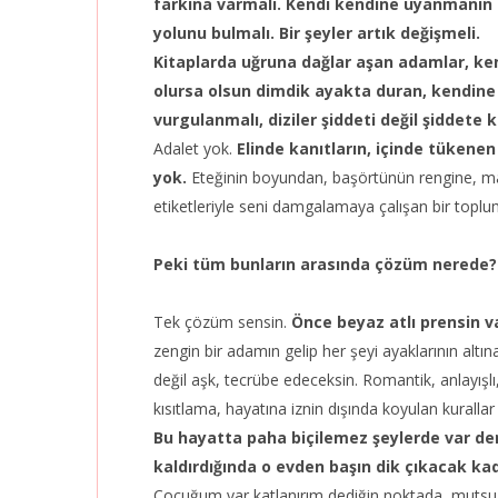
farkına varmalı. Kendi kendine uyanmanın 
yolunu bulmalı. Bir şeyler artık değişmeli.
Kitaplarda uğruna dağlar aşan adamlar, ken
olursa olsun dimdik ayakta duran, kendine i
vurgulanmalı, diziler şiddeti değil şiddete k
Adalet yok.
Elinde kanıtların, içinde tükene
yok.
Eteğinin boyundan, başörtünün rengine, ma
etiketleriyle seni damgalamaya çalışan bir toplum
Peki tüm bunların arasında çözüm nerede?
Tek çözüm sensin.
Önce beyaz atlı prensin v
zengin bir adamın gelip her şeyi ayaklarının altı
değil aşk, tecrübe edeceksin. Romantik, anlayışlı
kısıtlama, hayatına iznin dışında koyulan kurallar
Bu hayatta paha biçilemez şeylerde var den
kaldırdığında o evden başın dik çıkacak ka
Çocuğum var katlanırım dediğin noktada, mutsuz