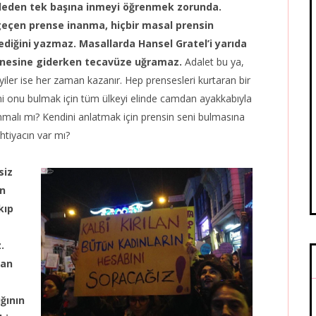
uleden tek başına inmeyi öğrenmek zorunda.
geçen prense inanma, hiçbir masal prensin
ediğini yazmaz. Masallarda Hansel Gratel’i yarıda
annesine giderken tecavüze uğramaz.
Adalet bu ya,
yiler ise her zaman kazanır. Hep prensesleri kurtaran bir
rini onu bulmak için tüm ülkeyi elinde camdan ayakkabıyla
nmalı mı? Kendini anlatmak için prensin seni bulmasına
tiyacın var mı?
siz
an
kıp
.
dan
ğının