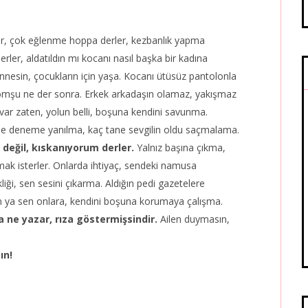
ar, çok eğlenme hoppa derler, kezbanlık yapma
rler, aldatıldın mı kocanı nasıl başka bir kadına
Annesin, çocukların için yaşa. Kocanı ütüsüz pantolonla
 komşu ne der sonra. Erkek arkadaşın olamaz, yakışmaz
n var zaten, yolun belli, boşuna kendini savunma.
e deneme yanılma, kaç tane sevgilin oldu saçmalama.
 değil, kıskanıyorum derler.
Yalnız başına çıkma,
mak isterler. Onlarda ihtiyaç, sendeki namusa
iği, sen sesini çıkarma. Aldığın pedi gazetelere
in ya sen onlara, kendini boşuna korumaya çalışma.
sa ne yazar, rıza göstermişsindir.
Ailen duymasın,
ın!