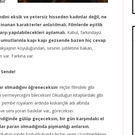
bir
dini eksik ve yetersiz hisseden kadınlar değil, ne
nanan karakterler anlatılmalı. Filmlerde eşitlik
arşı yapılabilecekleri aşılamalı.
Kabul, farkındayız.
n umutlarınla kapı kapı gezsende bazen hiç cevap
kyajının koyuluğundan, sesinin şiddetine bakan,
 var. Farkına var.
 Sende!
ar olmadığını öğreneceksin
! Hiçbir filmdeki gibi
na sermeyeceğini bileceksin! Okuduğun kitaplardaki gibi
, pembe rüyaların ardında kıskançlık adı altında
 ve seni yoran baskılar var, göreceksin.
diğinde gülüp geçeceksin, bir gün karşındaki el
dar paran olmadığında pişmanlığı anlarsın.
luğun içinde boğulduğunda hiçbir şeyin çözülmediğinin