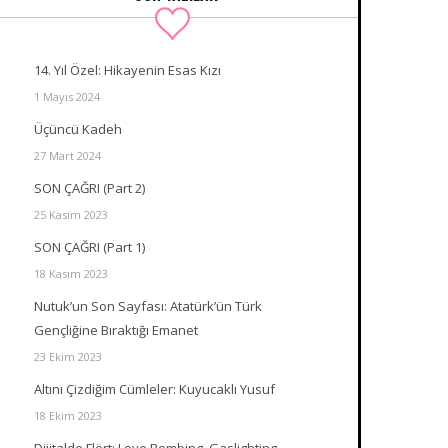
14. Yıl Özel: Hikayenin Esas Kızı
1 Mayıs 2024
Üçüncü Kadeh
27 Mart 2024
SON ÇAĞRI (Part 2)
25 Kasım 2023
SON ÇAĞRI (Part 1)
18 Kasım 2023
Nutuk’un Son Sayfası: Atatürk’ün Türk
Gençliğine Bıraktığı Emanet
23 Ekim 2023
Altını Çizdiğim Cümleler: Kuyucaklı Yusuf
18 Ekim 2023
Dijitalde Flört: Love Bombing, Gaslighting,