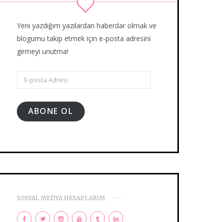
Yeni yazdığım yazılardan haberdar olmak ve
blogumu takip etmek için e-posta adresini
girmeyi unutma!
E-
posta
Adresi
ABONE OL
SOSYAL MEDYA HESAPLARIM
F
T
I
Y
T
L