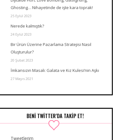
Ghosting… Nihayetinde de işte kara toprak!
25 Eylül 2023
Nerede kalmıştık?
24 Eylül 2023
Bir Ürün Üzerine Pazarlama Stratejisi Nasıl
Oluşturulur?
20 Şubat 2023
İmkansızın Masalı: Galata ve Kız Kulesi’nin Aşkı
27 Mayıs 2021
BENI TWITTER’DA TAKIP ET!
Tweetlerim