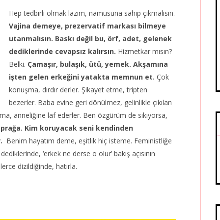
Hep tedbirli olmak lazım, namusuna sahip çıkmalısın.
Vajina demeye, prezervatif markası bilmeye
utanmalısın. Baskı değil bu, örf, adet, gelenek
dediklerinde cevapsız kalırsın.
Hizmetkar mısın?
Belki.
Çamaşır, bulaşık, ütü, yemek. Akşamına
işten gelen erkeğini yatakta memnun et.
Çok
konuşma, dırdır derler. Şikayet etme, tripten
bezerler. Baba evine geri dönülmez, gelinlikle çıkılan
ma, anneliğine laf ederler. Ben özgürüm de sıkıyorsa,
oprağa. Kim koruyacak seni kendinden
.
Benim hayatım deme, eşitlik hiç isteme. Feministliğe
 dediklerinde, ‘erkek ne derse o olur’ bakış açısının
rce dizildiğinde, hatırla.