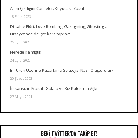
Altını Çizdiğim Cümleler: Kuyucaklı Yusuf
18 Ekim 2023
Dijitalde Flört: Love Bombing, Gaslighting, Ghosting…
Nihayetinde de işte kara toprak!
25 Eylül 2023
Nerede kalmıştık?
24 Eylül 2023
Bir Ürün Üzerine Pazarlama Stratejisi Nasıl Oluşturulur?
20 Şubat 2023
İmkansızın Masalı: Galata ve Kız Kulesi’nin Aşkı
27 Mayıs 2021
BENI TWITTER’DA TAKIP ET!