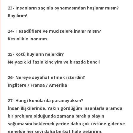
23- İnsanların saçınla oynamasından hoşlanır mısın?
Bayılırım!
24- Tesadüflere ve mucizelere inanır mısın?
Kesinlikle inanırım.
25- Kötü huyların nelerdir?
Ne yazık ki fazla kinciyim ve birazda bencil
26- Nereye seyahat etmek isterdin?
İngiltere / Fransa / Amerika
27- Hangi konularda paranoyaksın?
İnsan ilişkilerinde. Yakın gördüğüm insanlarla aramda
bir problem olduğunda zamana bırakıp olayın
soğumasını beklemek yerine daha çok üstüne gider ve
genelde her şeyi daha berbat hale getiririm.