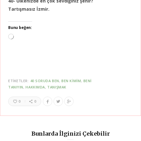
40- Ülkenizde en çok sevdiğiniz şehir?
Tartışmasız İzmir.
Bunu beğen:
Yükleniyor...
ETIKETLER:
40 SORUDA BEN
BEN KIMIM
BENI
TANIYIN
HAKKIMDA
TANIŞMAK
0
0
Bunlarda İlginizi Çekebilir