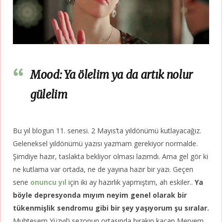
Mood: Ya ölelim ya da artık nolur
gülelim
Bu yıl blogun 11. senesi. 2 Mayıs’ta yıldönümü kutlayacağız.
Geleneksel yıldönümü yazısı yazmam gerekiyor normalde.
Şimdiye hazır, taslakta bekliyor olması lazımdı. Ama gel gör ki
ne kutlama var ortada, ne de yayına hazır bir yazı. Geçen
sene
onuncu
yıl
için iki ay hazırlık yapmıştım, ah eskiler..
Ya
böyle depresyonda mıyım neyim genel olarak bir
tükenmişlik sendromu gibi bir şey yaşıyorum şu sıralar.
Muhteşem Yüzyıl’ı sezonun ortasında bırakıp kaçan Meryem