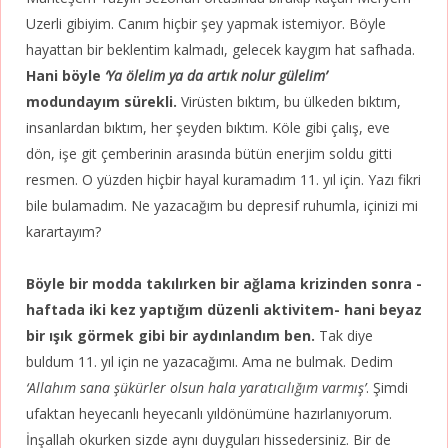
Uzerli gibiyim. Canım hiçbir şey yapmak istemiyor. Böyle
hayattan bir beklentim kalmadı, gelecek kaygım hat safhada.
Hani böyle
‘Ya ölelim ya da artık nolur gülelim’
modundayım sürekli.
Virüsten bıktım, bu ülkeden bıktım,
insanlardan bıktım, her şeyden bıktım. Köle gibi çalış, eve
dön, işe git çemberinin arasında bütün enerjim soldu gitti
resmen. O yüzden hiçbir hayal kuramadım 11. yıl için. Yazı fikri
bile bulamadım. Ne yazacağım bu depresif ruhumla, içinizi mi
karartayım?
Böyle bir modda takılırken bir ağlama krizinden sonra -
haftada iki kez yaptığım düzenli aktivitem- hani beyaz
bir ışık görmek gibi bir aydınlandım ben.
Tak diye
buldum 11. yıl için ne yazacağımı. Ama ne bulmak. Dedim
‘Allahım sana şükürler olsun hala yaratıcılığım varmış’
. Şimdi
ufaktan heyecanlı heyecanlı yıldönümüne hazırlanıyorum.
İnşallah okurken sizde aynı duyguları hissedersiniz. Bir de