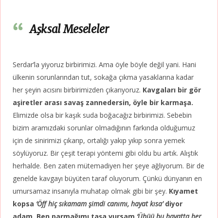
Aşksal Meseleler
Serdar’la yiyoruz birbirimizi. Ama öyle böyle değil yani. Hani
ülkenin sorunlarından tut, sokağa çıkma yasaklarına kadar
her şeyin acısını birbirimizden çıkarıyoruz.
Kavgaları bir gör
aşiretler arası savaş zannedersin, öyle bir karmaşa.
Elimizde olsa bir kaşık suda boğacağız birbirimizi. Sebebin
bizim aramızdaki sorunlar olmadığının farkında olduğumuz
için de sinirimizi çıkarıp, ortalığı yakıp yıkıp sonra yemek
söylüyoruz. Bir çeşit terapi yöntemi gibi oldu bu artık. Alıştık
herhalde. Ben zaten mütemadiyen her şeye ağlıyorum. Bir de
genelde kavgayı büyüten taraf oluyorum. Çünkü dünyanın en
umursamaz insanıyla muhatap olmak gibi bir şey.
Kıyamet
kopsa
‘Öff hiç sıkamam şimdi canımı, hayat kısa’
diyor
adam. Ben parmağımı taşa vursam
‘Ühüü bu hayatta her