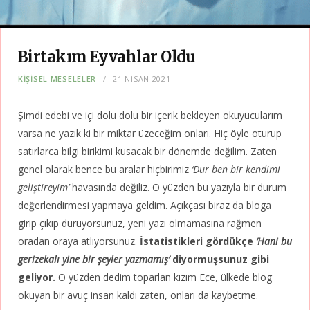
Birtakım Eyvahlar Oldu
KIŞISEL MESELELER
21 NISAN 2021
Şimdi edebi ve içi dolu dolu bir içerik bekleyen okuyucularım
varsa ne yazık ki bir miktar üzeceğim onları. Hiç öyle oturup
satırlarca bilgi birikimi kusacak bir dönemde değilim. Zaten
genel olarak bence bu aralar hiçbirimiz
‘Dur ben bir kendimi
geliştireyim’
havasında değiliz. O yüzden bu yazıyla bir durum
değerlendirmesi yapmaya geldim. Açıkçası biraz da bloga
girip çıkıp duruyorsunuz, yeni yazı olmamasına rağmen
oradan oraya atlıyorsunuz.
İstatistikleri gördükçe
‘Hani bu
gerizekalı yine bir şeyler yazmamış’
diyormuşsunuz gibi
geliyor.
O yüzden dedim toparlan kızım Ece, ülkede blog
okuyan bir avuç insan kaldı zaten, onları da kaybetme.