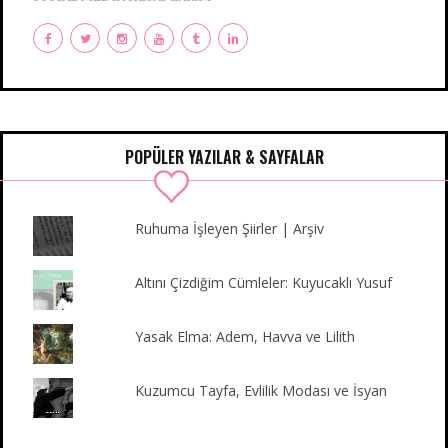
F
T
I
Y
T
L
a
w
n
o
u
i
c
i
s
u
m
n
e
t
t
T
b
k
b
t
a
u
l
e
o
e
g
b
r
d
POPÜLER YAZILAR & SAYFALAR
o
r
r
e
I
k
a
n
m
Ruhuma İşleyen Şiirler | Arşiv
Altını Çizdiğim Cümleler: Kuyucaklı Yusuf
Yasak Elma: Adem, Havva ve Lilith
Kuzumcu Tayfa, Evlilik Modası ve İsyan