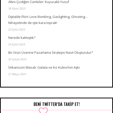
Altını Çizdiğim Cümleler: Kuyucaklı Yusuf
18 Ekim 2023
Dijitalde Flört: Love Bombing, Gaslighting, Ghosting…
Nihayetinde de işte kara toprak!
25 Eylül 2023
Nerede kalmıştık?
24 Eylül 2023
Bir Ürün Üzerine Pazarlama Stratejisi Nasıl Oluşturulur?
20 Şubat 2023
İmkansızın Masalı: Galata ve Kız Kulesi’nin Aşkı
27 Mayıs 2021
BENI TWITTER’DA TAKIP ET!