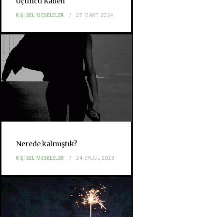
Üçüncü Kadeh
KIŞISEL MESELELER
27 MART 2024
Nerede kalmıştık?
KIŞISEL MESELELER
24 EYLÜL 2023