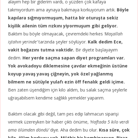
alayım hep bir giderim vardı, o yüzden çok kafaya
takmıyordum ama aynaya bakmaya korkuyorum artık.
Böyle
kapılara sığmıyormuşum, hatta bir oturuşta sekiz
kişilik ailenin tüm rızkını yiyormuşum gibi geliyor.
Baktım bu böyle olmayacak, çevremdeki herkes
‘Maşallah
iştahın yerinde’
tarzında şeyler söylüyor.
Kalk dedim Ece,
vakit boğazını tutma vaktidir.
Bir diyete başlayayım
dedim.
Her yerde saçma sapan diyet programları var.
Yok avokadoyu diklemesine çavdar ekmeğinin üstüne
koyup yavaş yavaş çiğneyin, yok özel yağlanmış
bilmem ne sütüyle yulafı ezin öff fenalık geldi içime.
Ben zaten üşendiğim için kilo aldım, bu salak saçma şeylerle
uğraşabilsem kendime sağlıklı yemekler yaparım.
Baktım olacak gibi değil, tam pes edip lahmacun siparişi
vermek üzereyken bir haber çıktı önüme,
‘Haftada 5 kilo verdi
ama ölümden döndü’
diye. Aha dedim bu olur.
Kısa süre, çok
kilo, ölüm korkusu yok. Müthiş bir kombinasyon. Biraz