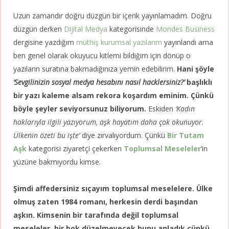
Uzun zamandır doğru düzgün bir içerik yayınlamadım. Doğru
düzgün derken
Dijital Medya
kategorisinde
Mondes Business
dergisine yazdığım
müthiş kurumsal yazılarım
yayınlandı ama
ben genel olarak okuyucu kitlemi bildiğim için dönüp o
yazıların suratına bakmadığınıza yemin edebilirim.
Hani şöyle
‘Sevgilinizin sosyal medya hesabını nasıl hacklersiniz?’
başlıklı
bir yazı kaleme alsam rekora koşardım eminim. Çünkü
böyle şeyler seviyorsunuz biliyorum.
Eskiden
‘Kadın
haklarıyla ilgili yazıyorum, aşk hayatım daha çok okunuyor.
Ülkenin özeti bu işte’
diye zırvalıyordum. Çünkü
Bir Tutam
Aşk
kategorisi ziyaretçi çekerken
Toplumsal Meseleler
‘in
yüzüne bakmıyordu kimse.
Şimdi affedersiniz sıçayım toplumsal meselelere. Ülke
olmuş zaten 1984 romanı, herkesin derdi başından
aşkın. Kimsenin bir tarafında değil toplumsal
meseleler, bir bok düzelmeyecek bunu anladık çünkü.