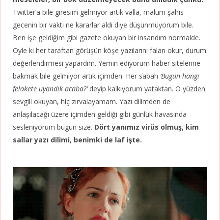
Twitter’a bile giresim gelmiyor artık valla, malum şahıs
gecenin bir vakti ne kararlar aldı diye düşünmüyorum bile.
Ben işe geldiğim gibi gazete okuyan bir insandım normalde.
Öyle ki her taraftan görüşün köşe yazılarını falan okur, durum
değerlendirmesi yapardım. Yemin ediyorum haber sitelerine
bakmak bile gelmiyor artık içimden. Her sabah
‘Bugün hangi
felakete uyandık acaba?’
deyip kalkıyorum yataktan. O yüzden
sevgili okuyan, hiç zırvalayamam. Yazı dilimden de
anlaşılacağı üzere içimden geldiği gibi günlük havasında
sesleniyorum bugün size.
Dört yanımız virüs olmuş, kim
sallar yazı dilimi, benimki de laf işte.