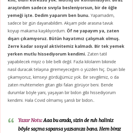
araştırdım sadece sıvıyla besleniyorsun, bir de öğle
yemeği işte. Dedim yaparım ben bunu.
Yapamadım,
sadece bir gün dayanabildim. Akşam pide arasına tavuk
koyup makarna kaşıklıyordum.
Öf ne yapayım ya, zaten
dışarı çıkamıyoruz. Bütün hayatımız çalışmak olmuş.
Zerre kadar sosyal aktivitemiz kalmadı. Bir tek yemek
yerken mutlu hissediyorum kendimi.
Zaten tatil
yapabilecek miyiz o bile belli değil. Fazla kilolarım bikinide
nasıl duracak telaşına giremeyeceğim o yüzden hiç. Dışarı bile
çıkamıyoruz, kimseyi gördüğümüz yok. Bir sevgilimiz, o da
zaten muhtemelen gitarı gibi falan görüyor beni. Bende
durumlar böyle yani, yaşayan bir bidon gibi hissediyorum
kendimi. Hala Covid olmamış şanslı bir bidon..
Yazar Notu:
Aaa bu arada, sizin de ruh haliniz
böyle saçma sapansa yazsanıza bana. Hem biraz