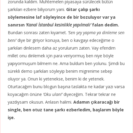
zorunda kaldım. Muhtemelen piyasaya sürülecek bütün
şarkıları ezbere biliyorum yani.
Gitar çalıp şarkı
söylemesine laf söyleyince de bir bozuluyor var ya
sanırsın
‘Kanal İstanbul kesinlikle yapılmalı’
falan dedim.
Bundan sonrası zaten kıyamet.
‘Sen şey yapma ya dinleme sen
beni’
diye bir giriyor konuya, ben o kavgayı edeceğime o
şarkıları dinlesem daha az yorulurum zaten. Vay efendim
millet onu dinlemek için para veriyormuş ben niye böyle
yapıyormuşum bilmem ne. Ama buldum ben yolunu. Şimdi bu
sürekli demo şarkıları söyleyip benim migrenime sebep
oluyor ya. Onun ki yetenekse, benim ki de yetenek.
Oturtacağım bunu blogun başına taslakta ne kadar yazı varsa
koyacağım önüne
‘Oku ulan!’
diyeceğim. Tekrar tekrar ne
yazdıysam okusun. Anlasın halimi.
Adamın çıkaracağı bir
single, ben otuz tane şarkı ezberledim, başlarım böyle
işe.