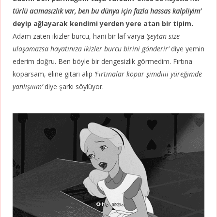
türlü acımasızlık var, ben bu dünya için fazla hassas kalpliyim’
deyip ağlayarak kendimi yerden yere atan bir tipim.
Adam zaten ikizler burcu, hani bir laf varya
‘şeytan size
ulaşamazsa hayatınıza ikizler burcu birini gönderir’
diye yemin
ederim doğru. Ben böyle bir dengesizlik görmedim. Fırtına
koparsam, eline gitarı alıp
‘Fırtınalar kopar şimdiiii yüreğimde
yanlışııım’
diye şarkı söylüyor.