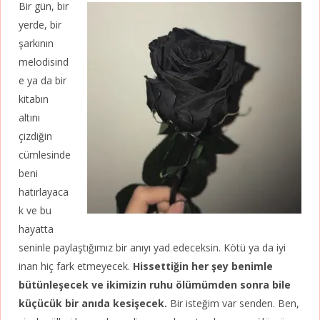
Bir gün, bir
yerde, bir
şarkının
melodisind
e ya da bir
kitabın
altını
çizdiğin
cümlesinde
beni
hatırlayaca
k ve bu
hayatta
seninle paylaştığımız bir anıyı yad edeceksin. Kötü ya da iyi
inan hiç fark etmeyecek.
Hissettiğin her şey benimle
bütünleşecek ve ikimizin ruhu ölümümden sonra bile
küçücük bir anıda kesişecek.
Bir isteğim var senden. Ben,