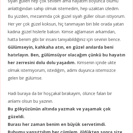
siyah gülleri hep çok sevdim ama hayatım boyunca ölümü
anlattığından sahip olmak istemedim, hep uzaktan izledim.
Bu yüzden, mezarımda çok güzel siyah güller olsun istiyorum.
Her yer çok güzel koksun, hiç tanımayan biri bile orada yatan
kadına güzel hislerle baksın. Kimse ağlamasın arkamdan,
hatta benim gibi bir insanı tanıyabildiğiniz için sevinin bence.
Gülümseyin, kahkaha atın, en güzel anılarda beni
hatırlayın. Ben, gülümsüyor olacağım çünkü bu hayatın
her zerresini dolu dolu yaşadım.
Kimsenin içinde ukte
olmak istemiyorum, istediğim, adımı duyunca istemsizce
gelen bir gülümse.
Hadi buraya da bir hoşçakal bırakayım, ölünce falan bir
anlamı olsun bu yazının.
Bu gökyüzünün altında yazmak ve yaşamak çok
güzeldi.
Burası her zaman benim en büyük servetimdi.
Ruhumu yansıttığım her cümlem, öldükten sonra size