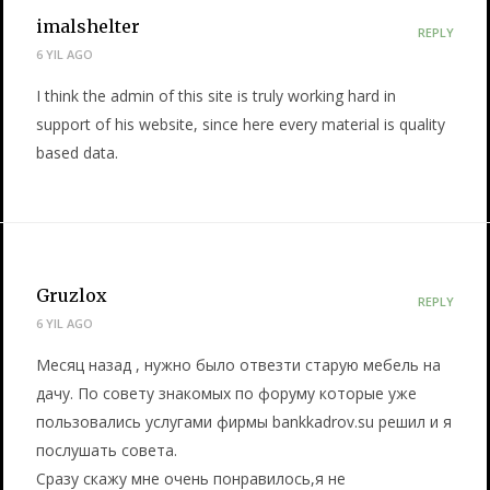
imalshelter
REPLY
6 YIL AGO
I think the admin of this site is truly working hard in
support of his website, since here every material is quality
based data.
Gruzlox
REPLY
6 YIL AGO
Месяц назад , нужно было отвезти старую мебель на
дачу. По совету знакомых по форуму которые уже
пользовались услугами фирмы bankkadrov.su решил и я
послушать совета.
Сразу скажу мне очень понравилось,я не