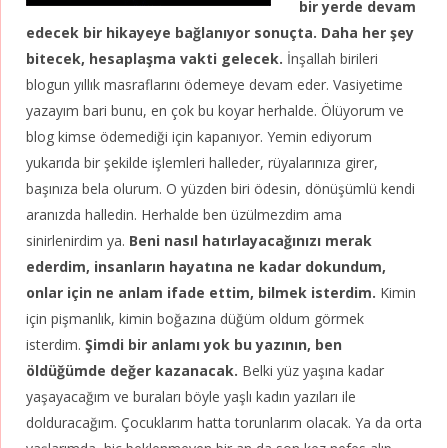
bir yerde devam
edecek bir hikayeye bağlanıyor sonuçta. Daha her şey
bitecek, hesaplaşma vakti gelecek.
İnşallah birileri
blogun yıllık masraflarını ödemeye devam eder. Vasiyetime
yazayım bari bunu, en çok bu koyar herhalde. Ölüyorum ve
blog kimse ödemediği için kapanıyor. Yemin ediyorum
yukarıda bir şekilde işlemleri halleder, rüyalarınıza girer,
başınıza bela olurum. O yüzden biri ödesin, dönüşümlü kendi
aranızda halledin. Herhalde ben üzülmezdim ama
sinirlenirdim ya.
Beni nasıl hatırlayacağınızı merak
ederdim, insanların hayatına ne kadar dokundum,
onlar için ne anlam ifade ettim, bilmek isterdim.
Kimin
için pişmanlık, kimin boğazına düğüm oldum görmek
isterdim.
Şimdi bir anlamı yok bu yazının, ben
öldüğümde değer kazanacak.
Belki yüz yaşına kadar
yaşayacağım ve buraları böyle yaşlı kadın yazıları ile
dolduracağım. Çocuklarım hatta torunlarım olacak. Ya da orta