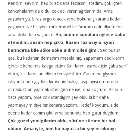
Kendimi sevdim, hep biraz daha fazlasını istedim, çok içten
kahkahalarım da oldu, çok acı veren ağıtlarım da. Ama
yaşadım ya, biraz argo olacak ama bokunu çıkarana kadar
yaşadım. Ne bileyim, mükemmel bir ömrüm oldu diyemem
ama dolu dolu yaşadım.
Hiç önüme sunulanı öylece kabul
etmedim, sesim hep çıktı. Bazen fazlasıyla isyan
barındırsa bile söke söke aldım dilediğimi.
Sen busun
işte, bu kadarsın demedim mesela hiç. Yapamam dediklerim
için bile kendimle kavga ettim. Sınırlarımı aşmak için çaba sarf
ettim, kısıtlamaları elimin tersiyle ittim. Canım ne giymek
istiyorsa onu giydim, kimsenin bakışı, ayıplayışı umrumda
olmadı. O an yapmak istediğim ne ise, ona koştum. Bir sürü
hata yaptım, öyle çok utandığım şey oldu ki bir daha
yapmayayım diye bir kenara yazdım. Hedef koydum, elde
edene kadar canım çıktı ama sonunda hep gurur duydum.
Çok güzel yenilgilerim oldu, sürüne sürüne bir hal
oldum. Ama işte, ben bu hayatta bir şeyler olmayı