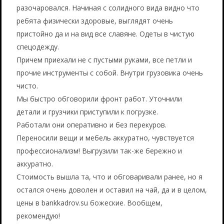
разочаровался. Начиная с солидного вида видно что
ребята физически здоровые, выглядят очень
пристойно да и на вид все славяне. Одеты в чистую
спецодежду.
Причем приехали не с пустыми руками, все петли и
прочие инструменты c собой. Внутри грузовика очень
чисто.
Мы быстро обговорили фронт работ. Уточнили
детали и грузчики приступили к погрузке.
Работали они оперативно и без перекуров.
Переносили вещи и мебель аккуратно, чувствуется
профессионализм! Выгрузили так-же бережно и
аккуратно.
Стоимость вышла та, что и обговаривали ранее, но я
остался очень доволен и оставил на чай, да и в целом,
цены в bankkadrov.su божеские. Вообщем,
рекомендую!