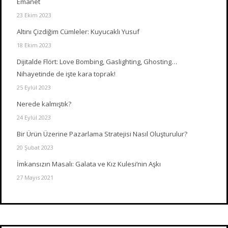
Emanet
23 Ekim 2023
Altını Çizdiğim Cümleler: Kuyucaklı Yusuf
18 Ekim 2023
Dijitalde Flört: Love Bombing, Gaslighting, Ghosting…
Nihayetinde de işte kara toprak!
25 Eylül 2023
Nerede kalmıştık?
24 Eylül 2023
Bir Ürün Üzerine Pazarlama Stratejisi Nasıl Oluşturulur?
20 Şubat 2023
İmkansızın Masalı: Galata ve Kız Kulesi’nin Aşkı
27 Mayıs 2021