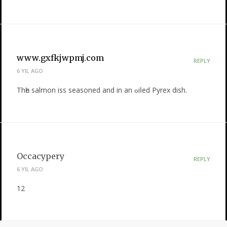
www.gxfkjwpmj.com
REPLY
6 YIL AGO
Thһe salmon iss seasoned and in an ߋiⅼed Pyrex dish.
Occacypery
REPLY
6 YIL AGO
12