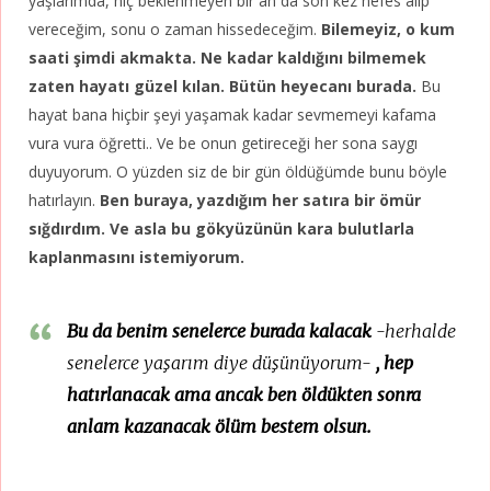
yaşlarımda, hiç beklenmeyen bir an da son kez nefes alıp
vereceğim, sonu o zaman hissedeceğim.
Bilemeyiz, o kum
saati şimdi akmakta. Ne kadar kaldığını bilmemek
zaten hayatı güzel kılan. Bütün heyecanı burada.
Bu
hayat bana hiçbir şeyi yaşamak kadar sevmemeyi kafama
vura vura öğretti.. Ve be onun getireceği her sona saygı
duyuyorum. O yüzden siz de bir gün öldüğümde bunu böyle
hatırlayın.
Ben buraya, yazdığım her satıra bir ömür
sığdırdım. Ve asla bu gökyüzünün kara bulutlarla
kaplanmasını istemiyorum.
Bu da benim senelerce burada kalacak
-herhalde
senelerce yaşarım diye düşünüyorum-
, hep
hatırlanacak ama ancak ben öldükten sonra
anlam kazanacak ölüm bestem olsun.