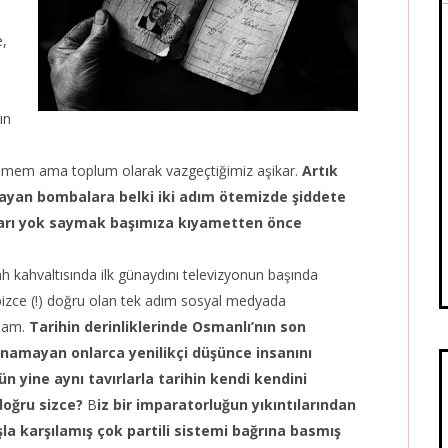
e,
ın
ilemem ama toplum olarak vazgeçtiğimiz aşikar.
Artık
ayan bombalara belki iki adım ötemizde şiddete
ları yok saymak başımıza kıyametten önce
 kahvaltısında ilk günaydını televizyonun başında
 bizce (!) doğru olan tek adım sosyal medyada
rsam.
Tarihin derinliklerinde Osmanlı’nın son
yanamayan onlarca yenilikçi düşünce insanını
 yine aynı tavırlarla tarihin kendi kendini
oğru sizce?
B
iz bir imparatorluğun yıkıntılarından
la karşılamış çok partili sistemi bağrına basmış