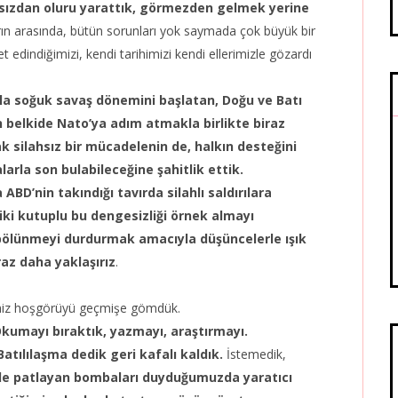
ansızdan oluru yarattık, görmezden gelmek yerine
n arasında, bütün sorunları yok saymada çok büyük bir
edindiğimizi, kendi tarihimizi kendi ellerimizle gözardı
yla soğuk savaş dönemini başlatan, Doğu ve Batı
n belkide Nato’ya adım atmakla birlikte biraz
k silahsız bir mücadelenin de, halkın desteğini
rla son bulabileceğine şahitlik ettik.
ABD’nin takındığı tavırda silahlı saldırılara
iki kutuplu bu dengesizliği örnek almayı
bölünmeyi durdurmak amacıyla düşüncelerle ışık
az daha yaklaşırız
.
iğimiz hoşgörüyü geçmişe gömdük.
. Okumayı bıraktık, yazmayı, araştırmayı.
tılılaşma dedik geri kafalı kaldık.
İstemedik,
de patlayan bombaları duyduğumuzda yaratıcı