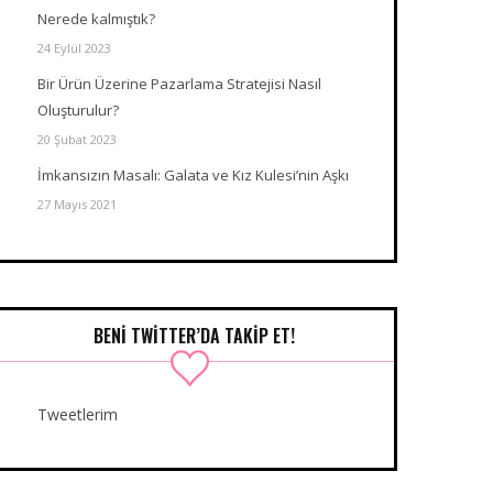
Nerede kalmıştık?
24 Eylül 2023
Bir Ürün Üzerine Pazarlama Stratejisi Nasıl
Oluşturulur?
20 Şubat 2023
İmkansızın Masalı: Galata ve Kız Kulesi’nin Aşkı
27 Mayıs 2021
BENI TWITTER’DA TAKIP ET!
Tweetlerim