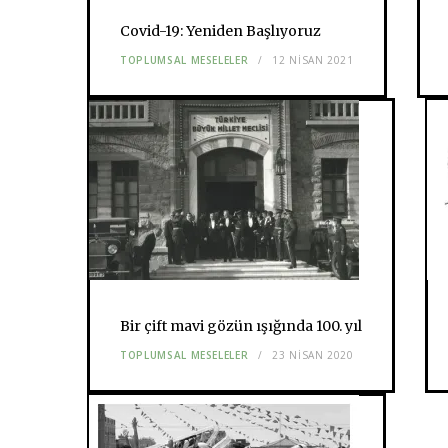
Covid-19: Yeniden Başlıyoruz
TOPLUMSAL MESELELER
12 NISAN 2021
Bir çift mavi gözün ışığında 100. yıl
TOPLUMSAL MESELELER
23 NISAN 2020