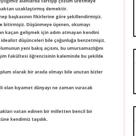
leştiğimiz alanlarda tartışıp çözüm üretmeye
maktan uzaklaştırmış demektir.
ep başkasının fikirlerine göre şekillendirmişiz.
bile bitirmişiz. Düşünmeye üşenen, okumayı
an kaçan gelişmek için adım atmayan kendini
 idealist düşünceleri bile çoğunluğa benzetmişiz.
oplumunun yeni bakış açısını, bu umursamazlığını
işim Fakültesi öğrencisinin kaleminde bu şekilde
plum olarak bir arada olmayı bile unutan bizler
lli olan kıyamet dünyayı ne zaman vuracak
kları vatan edinen bir milletten bencil bir
züne kendimiz taşıdık.