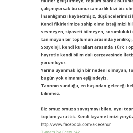
fikirler geliştirmeye, toplum olarak bütün
çalışmıyorsak bu umursamazlık bizi biz ol
İnsanlığımızı kaybetmişiz, düşüncelerimizi h
Kendi fikirlerimize sahip olma isteğimizi 
sevmeyen, siyaseti bilmeyen, sorumlulukt
tanımayan bir toplumun arasında yenilikçi,
Sosyoloji, kendi kuralları arasında Türk T
hayretle kendi bilim dalı çerçevesinde İlet
yorumluyor.
Yarına uyanmak için bir nedeni olmayan, to
bugün yok olmanın eşiğindeyiz.
Tanrının sunduğu, en başından geleceği be
bilinmez.
Biz omuz omuza savaşmayı bilen, aynı topra
toplum yarattık. Kendi kıyametimizi yeryü
http://www.facebook.com/ak.ecenur
Tweets by EcenurAk