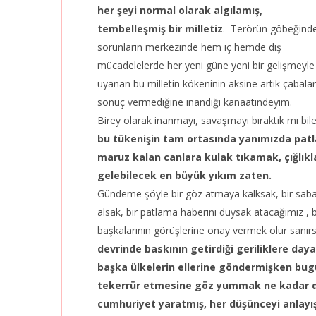
her şeyi normal olarak algılamış,
tembelleşmiş bir milletiz
. Terörün göbeğind
sorunların merkezinde hem iç hemde dış
mücadelelerde her yeni güne yeni bir gelişmeyle
uyanan bu milletin kökeninin aksine artık çabalar
sonuç vermediğine inandığı kanaatindeyim.
Birey olarak inanmayı, savaşmayı bıraktık mı b
bu tükenişin tam ortasında yanımızda patl
maruz kalan canlara kulak tıkamak, çığlık
gelebilecek en büyük yıkım zaten.
Gündeme şöyle bir göz atmaya kalksak, bir sabah
alsak, bir patlama haberini duysak atacağımız ,
başkalarının görüşlerine onay vermek olur sanı
devrinde baskının getirdiği geriliklere da
başka ülkelerin ellerine göndermişken bugün
tekerrür etmesine göz yummak ne kadar d
cumhuriyet yaratmış, her düşünceyi anlayış