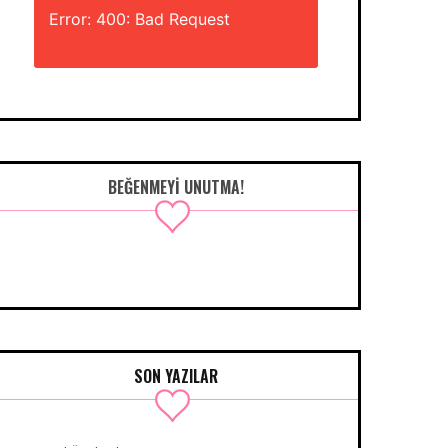
Error: 400: Bad Request
BEĞENMEYI UNUTMA!
SON YAZILAR