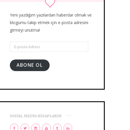
Yeni yazdığım yazılardan haberdar olmak ve
blogumu takip etmek için e-posta adresini
girmeyi unutma!
E-
posta
Adresi
ABONE OL
SOSYAL MEDYA HESAPLARIM
F
T
I
Y
T
L