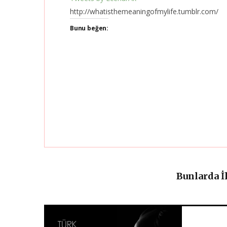
http://whatisthemeaningofmylife.tumblr.com/
Bunu beğen:
Bunlarda İ