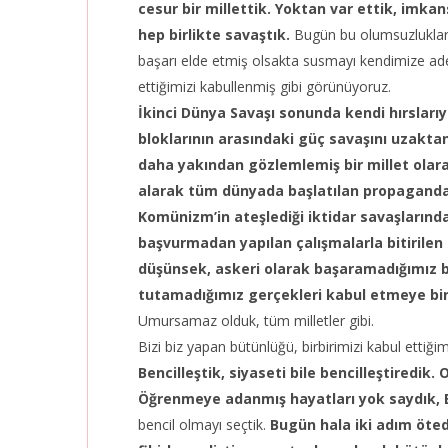
cesur bir millettik. Yoktan var ettik, imk
hep birlikte savaştık.
Bugün bu olumsuzlukları
başarı elde etmiş olsakta susmayı kendimize adet 
ettiğimizi kabullenmiş gibi görünüyoruz.
İkinci Dünya Savaşı sonunda kendi hırsları
bloklarının arasındaki güç savaşını uzakta
daha yakından gözlemlemiş bir millet olara
alarak tüm dünyada başlatılan propagandala
Komünizm’in ateşlediği iktidar savaşlarında 
başvurmadan yapılan çalışmalarla bitirilen 
düşünsek, askeri olarak başaramadığımız 
tutamadığımız gerçekleri kabul etmeye bir
Umursamaz olduk, tüm milletler gibi.
Bizi biz yapan bütünlüğü, birbirimizi kabul ett
Bencilleştik, siyaseti bile bencilleştiredik
Öğrenmeye adanmış hayatları yok saydık, Ba
bencil olmayı seçtik.
Bugün hala iki adım öte