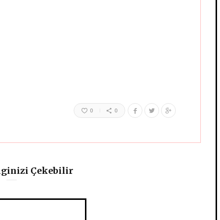
0
0
lginizi Çekebilir