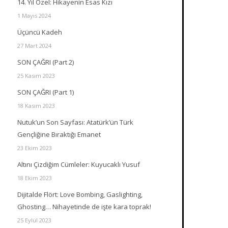
14. Yıl Özel: Hikayenin Esas Kızı
1 Mayıs 2024
Üçüncü Kadeh
27 Mart 2024
SON ÇAĞRI (Part 2)
25 Kasım 2023
SON ÇAĞRI (Part 1)
18 Kasım 2023
Nutuk’un Son Sayfası: Atatürk’ün Türk
Gençliğine Bıraktığı Emanet
23 Ekim 2023
Altını Çizdiğim Cümleler: Kuyucaklı Yusuf
18 Ekim 2023
Dijitalde Flört: Love Bombing, Gaslighting,
Ghosting… Nihayetinde de işte kara toprak!
25 Eylül 2023