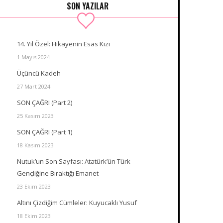
SON YAZILAR
14. Yıl Özel: Hikayenin Esas Kızı
1 Mayıs 2024
Üçüncü Kadeh
27 Mart 2024
SON ÇAĞRI (Part 2)
25 Kasım 2023
SON ÇAĞRI (Part 1)
18 Kasım 2023
Nutuk’un Son Sayfası: Atatürk’ün Türk
Gençliğine Bıraktığı Emanet
23 Ekim 2023
Altını Çizdiğim Cümleler: Kuyucaklı Yusuf
18 Ekim 2023