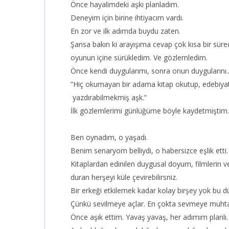
Önce hayalimdeki aşkı planladım.
Deneyim için birine ihtiyacım vardı.
En zor ve ilk adımda buydu zaten.
Şansa bakın ki arayışıma cevap çok kısa bir süred
oyunun içine sürükledim. Ve gözlemledim.
Önce kendi duygularımı, sonra onun duygularını.
”Hiç okumayan bir adama kitap okutup, edebiyat
yazdırabilmekmiş aşk.”
İlk gözlemlerimi günlüğüme böyle kaydetmiştim.
Ben oynadım, o yaşadı.
Benim senaryom belliydi, o habersizce eşlik etti.
Kitaplardan edinilen duygusal doyum, filmlerin 
duran herşeyi küle çevirebilirsniz.
Bir erkeği etkilemek kadar kolay birşey yok bu 
Çünkü sevilmeye açlar. En çokta sevmeye muhtaç
Önce aşık ettim. Yavaş yavaş, her adımım planlı.