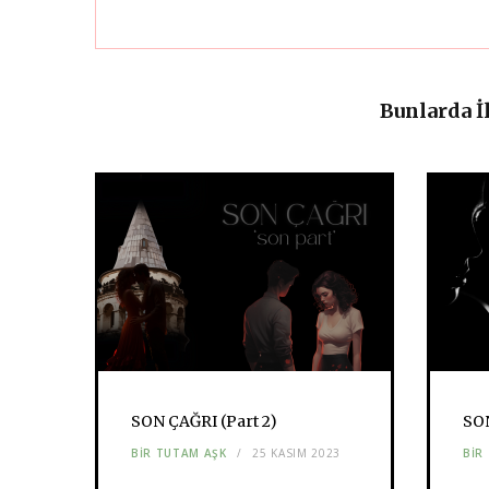
Bunlarda İ
SON ÇAĞRI (Part 2)
SON
BIR TUTAM AŞK
25 KASIM 2023
BIR