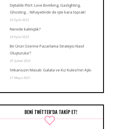
Dijitalde Flört: Love Bombing, Gaslighting,
Ghosting… Nihayetinde de işte kara toprak!
25 Eylül 2023
Nerede kalmıştık?
24 Eylül 2023
Bir Ürün Üzerine Pazarlama Stratejisi Nasıl
Oluşturulur?
20 Şubat 2023
İmkansızın Masalı: Galata ve Kız Kulesi’nin Aşkı
27 Mayıs 2021
BENI TWITTER’DA TAKIP ET!