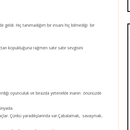
e geldi. Hiç tanımadığım bir insanı hiç bilmediği bir
.
tan kopukluğuna rağmen satır satır sevgisini
verdiği oyunculuk ve birazda yetenekle inanın önünüzde
dünyada.
lar. Çünkü yaradılışlarında var.Çabalamak, savaşmak..