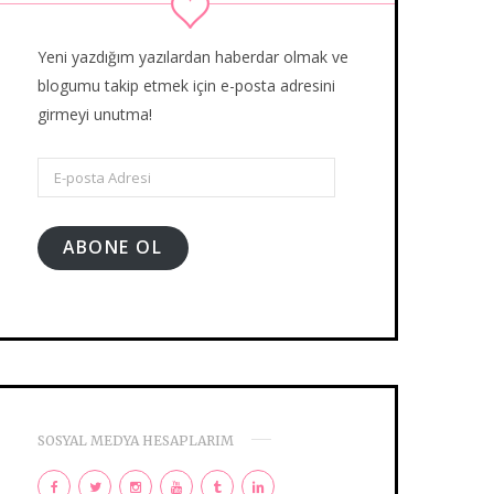
Yeni yazdığım yazılardan haberdar olmak ve
blogumu takip etmek için e-posta adresini
girmeyi unutma!
E-
posta
Adresi
ABONE OL
SOSYAL MEDYA HESAPLARIM
F
T
I
Y
T
L