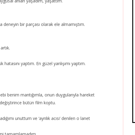
uygusal anları yaşadım, yaşattım.
da deneyin bir parçası olarak ele almamıştım.
rtık.
 hatasını yaptım. En güzel yanlışımı yaptım.
ebebi benim mantığımla, onun duygularıyla hareket
değiştirince bütün film koptu.
dığımı unuttum ve ‘ayrılık acısı’ denilen o lanet
 imi tamamlamadım.