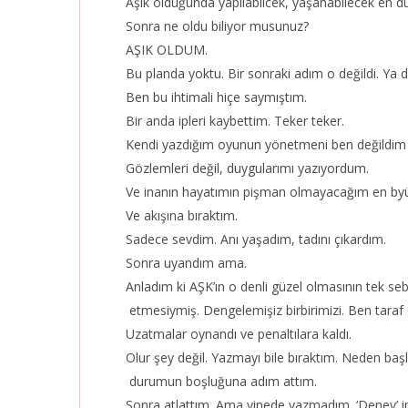
Aşık olduğunda yapılabilcek, yaşanabilecek en d
Sonra ne oldu biliyor musunuz?
AŞIK OLDUM.
Bu planda yoktu. Bir sonraki adım o değildi. Ya 
Ben bu ihtimali hiçe saymıştım.
Bir anda ipleri kaybettim. Teker teker.
Kendi yazdığım oyunun yönetmeni ben değildim a
Gözlemleri değil, duygularımı yazıyordum.
Ve inanın hayatımın pişman olmayacağım en byük
Ve akışına bıraktım.
Sadece sevdim. Anı yaşadım, tadını çıkardım.
Sonra uyandım ama.
Anladım ki AŞK’ın o denli güzel olmasının tek s
etmesiymiş. Dengelemişiz birbirimizi. Ben taraf 
Uzatmalar oynandı ve penaltılara kaldı.
Olur şey değil. Yazmayı bile bıraktım. Neden başla
durumun boşluğuna adım attım.
Sonra atlattım. Ama yinede yazmadım. ‘Deney’