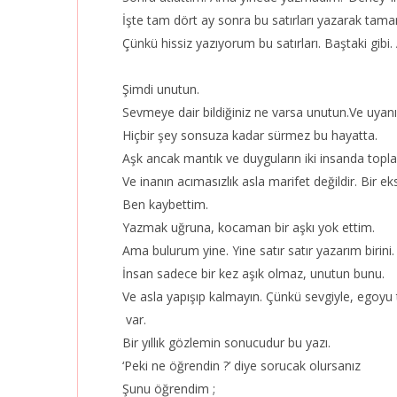
İşte tam dört ay sonra bu satırları yazarak ta
Çünkü hissiz yazıyorum bu satırları. Baştaki gibi. 
Şimdi unutun.
Sevmeye dair bildiğiniz ne varsa unutun.Ve uyan
Hiçbir şey sonsuza kadar sürmez bu hayatta.
Aşk ancak mantık ve duyguların iki insanda topla
Ve inanın acımasızlık asla marifet değildir. Bir eksi
Ben kaybettim.
Yazmak uğruna, kocaman bir aşkı yok ettim.
Ama bulurum yine. Yine satır satır yazarım birini.
İnsan sadece bir kez aşık olmaz, unutun bunu.
Ve asla yapışıp kalmayın. Çünkü sevgiyle, egoyu 
var.
Bir yıllık gözlemin sonucudur bu yazı.
‘Peki ne öğrendin ?’ diye sorucak olursanız
Şunu öğrendim ;