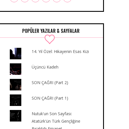
a
w
n
o
u
i
c
i
s
u
m
n
e
t
t
T
b
k
b
t
a
u
l
e
o
e
g
b
r
d
POPÜLER YAZILAR & SAYFALAR
o
r
r
e
I
k
a
n
m
14. Yıl Özel: Hikayenin Esas Kızı
Üçüncü Kadeh
SON ÇAĞRI (Part 2)
SON ÇAĞRI (Part 1)
Nutuk'un Son Sayfası:
Atatürk'ün Türk Gençliğine
Bıraktığı Emanet