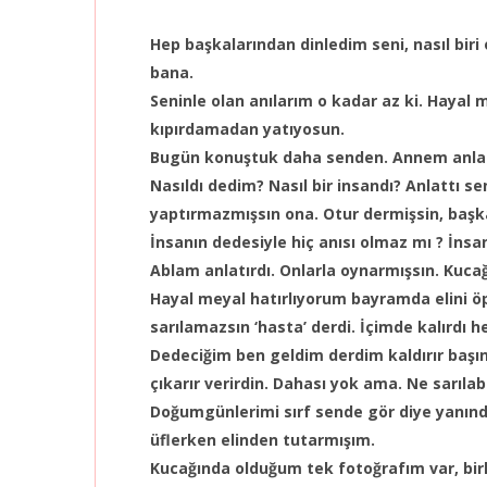
Hep başkalarından dinledim seni, nasıl biri
bana.
Seninle olan anılarım o kadar az ki. Hayal 
kıpırdamadan yatıyosun.
Bugün konuştuk daha senden. Annem anlat
Nasıldı dedim? Nasıl bir insandı? Anlattı 
yaptırmazmışsın ona. Otur dermişsin, başkas
İnsanın dedesiyle hiç anısı olmaz mı ? İns
Ablam anlatırdı. Onlarla oynarmışsın. Kuca
Hayal meyal hatırlıyorum bayramda elini ö
sarılamazsın ‘hasta’ derdi. İçimde kalırdı h
Dedeciğim ben geldim derdim kaldırır başın
çıkarır verirdin. Dahası yok ama. Ne sarıl
Doğumgünlerimi sırf sende gör diye yanın
üflerken elinden tutarmışım.
Kucağında olduğum tek fotoğrafım var, birl