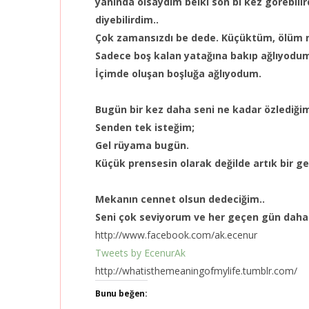
yanında olsaydım belki son bi kez görebili
diyebilirdim..
Çok zamansızdı be dede. Küçüktüm, ölüm 
Sadece boş kalan yatağına bakıp ağlıyodu
İçimde oluşan boşluğa ağlıyodum.
Bugün bir kez daha seni ne kadar özlediğim
Senden tek isteğim;
Gel rüyama bugün.
Küçük prensesin olarak değilde artık bir ge
Mekanın cennet olsun dedeciğim..
Seni çok seviyorum ve her geçen gün daha
http://www.facebook.com/ak.ecenur
Tweets by EcenurAk
http://whatisthemeaningofmylife.tumblr.com/
Bunu beğen: