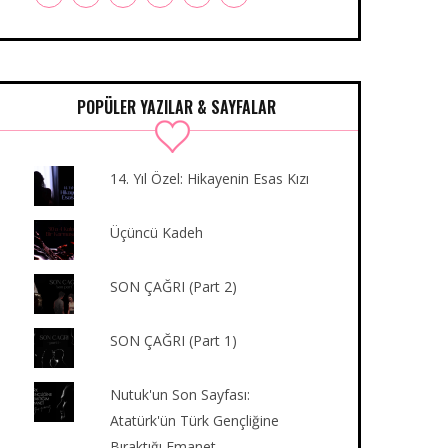
a
w
n
o
u
i
c
i
s
u
m
n
e
t
t
T
b
k
b
t
a
u
l
e
o
e
g
b
r
d
POPÜLER YAZILAR & SAYFALAR
o
r
r
e
I
k
a
n
m
14. Yıl Özel: Hikayenin Esas Kızı
Üçüncü Kadeh
SON ÇAĞRI (Part 2)
SON ÇAĞRI (Part 1)
Nutuk'un Son Sayfası:
Atatürk'ün Türk Gençliğine
Bıraktığı Emanet