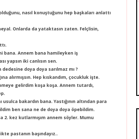
 olduğunu, nasıl konuştuğunu hep başkaları anlattı
meyal. Onlarda da yataktasın zaten. Felçlisin,
tı.
seni bana. Annem bana hamileyken iş
ı yapsın iki canlısın sen.
an dedesine doya doya sarılmaz mı ?
ğına alırmışsın. Hep kıskandım, çocukluk işte.
pmeye gelirdim koşa koşa. Annem tutardı,
ep.
ı usulca bakardın bana. Yastığının altından para
abildim ben sana ne de doya doya öpebildim.
da 2. kez kutlarmışım annem söyler. Mumu
ikte pastanın başındayız..