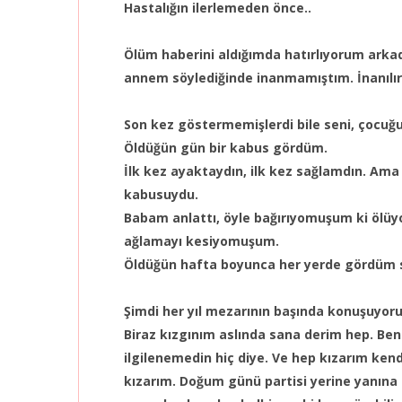
Hastalığın ilerlemeden önce..
Ölüm haberini aldığımda hatırlıyorum ark
annem söylediğinde inanmamıştım. İnanılır
Son kez göstermemişlerdi bile seni, çocuğ
Öldüğün gün bir kabus gördüm.
İlk kez ayaktaydın, ilk kez sağlamdın. Ama
kabusuydu.
Babam anlattı, öyle bağırıyomuşum ki ölü
ağlamayı kesiyomuşum.
Öldüğün hafta boyunca her yerde gördüm s
Şimdi her yıl mezarının başında konuşuyor
Biraz kızgınım aslında sana derim hep. Benim
ilgilenemedin hiç diye. Ve hep kızarım ke
kızarım. Doğum günü partisi yerine yanına