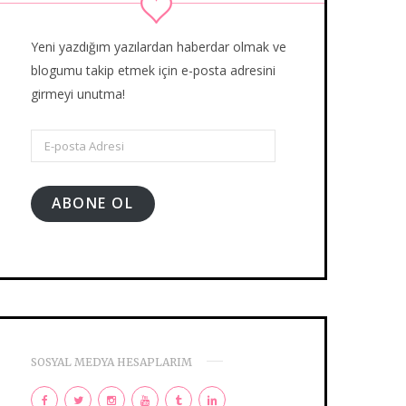
Yeni yazdığım yazılardan haberdar olmak ve
blogumu takip etmek için e-posta adresini
girmeyi unutma!
E-
posta
Adresi
ABONE OL
SOSYAL MEDYA HESAPLARIM
F
T
I
Y
T
L