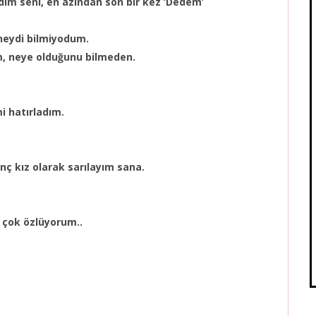
rdim seni, en azından son bir kez ‘Dedem’
neydi bilmiyodum.
m, neye olduğunu bilmeden.
i hatırladım.
nç kız olarak sarılayım sana.
 çok özlüyorum..