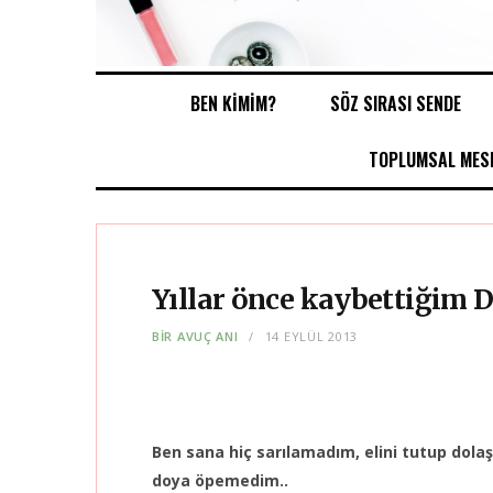
BEN KİMİM?
SÖZ SIRASI SENDE
TOPLUMSAL MESE
Yıllar önce kaybettiğim 
BIR AVUÇ ANI
14 EYLÜL 2013
Ben sana hiç sarılamadım, elini tutup do
doya öpemedim..