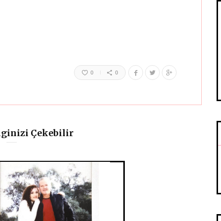
0
0
lginizi Çekebilir