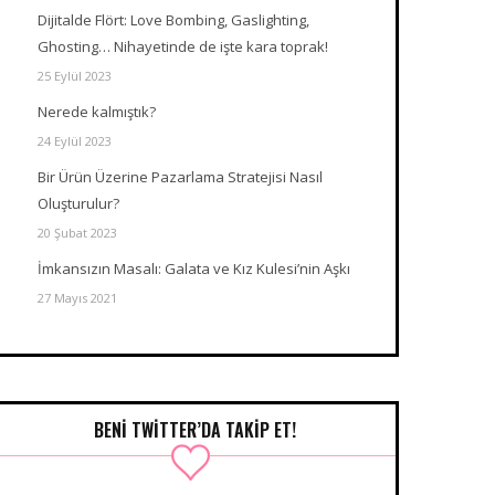
Dijitalde Flört: Love Bombing, Gaslighting,
Ghosting… Nihayetinde de işte kara toprak!
25 Eylül 2023
Nerede kalmıştık?
24 Eylül 2023
Bir Ürün Üzerine Pazarlama Stratejisi Nasıl
Oluşturulur?
20 Şubat 2023
İmkansızın Masalı: Galata ve Kız Kulesi’nin Aşkı
27 Mayıs 2021
BENI TWITTER’DA TAKIP ET!