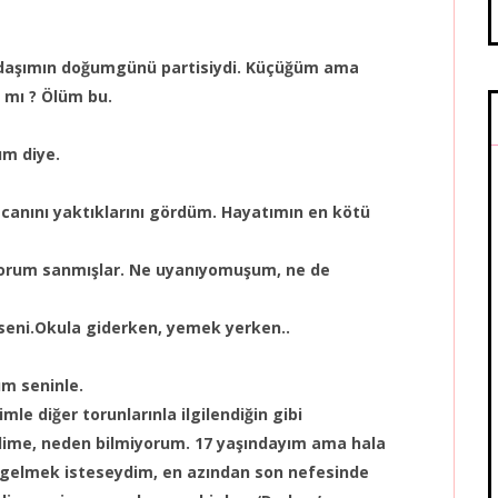
adaşımın doğumgünü partisiydi. Küçüğüm ama
 mı ? Ölüm bu.
um diye.
 canını yaktıklarını gördüm. Hayatımın en kötü
yorum sanmışlar. Ne uyanıyomuşum, ne de
eni.Okula giderken, yemek yerken..
um seninle.
le diğer torunlarınla ilgilendiğin gibi
ndime, neden bilmiyorum. 17 yaşındayım ama hala
 gelmek isteseydim, en azından son nefesinde