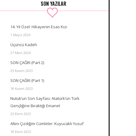
SON YAZILAR
14. Yıl Özel: Hikayenin Esas Kızı
1 Mayıs 2024
Üçüncü Kadeh
27 Mart 2024
SON ÇAĞRI (Part 2)
25 Kasım 2023
SON ÇAĞRI (Part 1)
18 Kasım 2023
Nutuk’un Son Sayfası: Atatürk’ün Türk
Gençliğine Bıraktığı Emanet
23 Ekim 2023
Altını Çizdiğim Cümleler: Kuyucaklı Yusuf
18 Ekim 2023