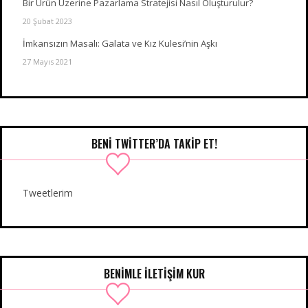
Bir Ürün Üzerine Pazarlama Stratejisi Nasıl Oluşturulur?
20 Şubat 2023
İmkansızın Masalı: Galata ve Kız Kulesi’nin Aşkı
27 Mayıs 2021
BENI TWITTER’DA TAKIP ET!
Tweetlerim
BENIMLE İLETIŞIM KUR