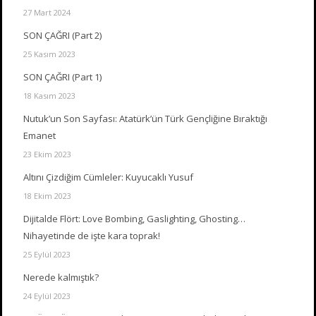
27 Mart 2024
SON ÇAĞRI (Part 2)
25 Kasım 2023
SON ÇAĞRI (Part 1)
18 Kasım 2023
Nutuk’un Son Sayfası: Atatürk’ün Türk Gençliğine Bıraktığı
Emanet
23 Ekim 2023
Altını Çizdiğim Cümleler: Kuyucaklı Yusuf
18 Ekim 2023
Dijitalde Flört: Love Bombing, Gaslighting, Ghosting…
Nihayetinde de işte kara toprak!
25 Eylül 2023
Nerede kalmıştık?
24 Eylül 2023