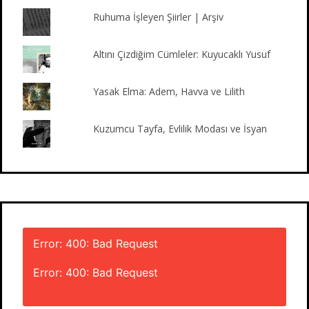
m
Ruhuma İşleyen Şiirler | Arşiv
Altını Çizdiğim Cümleler: Kuyucaklı Yusuf
Yasak Elma: Adem, Havva ve Lilith
Kuzumcu Tayfa, Evlilik Modası ve İsyan
Error: 400: Bad Request
Error: 400: Bad Request