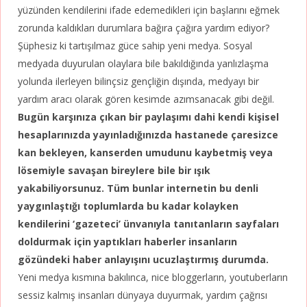
yüzünden kendilerini ifade edemedikleri için başlarını eğmek
zorunda kaldıkları durumlara bağıra çağıra yardım ediyor?
Şüphesiz ki tartışılmaz güce sahip yeni medya. Sosyal
medyada duyurulan olaylara bile bakıldığında yanlızlaşma
yolunda ilerleyen bilinçsiz gençliğin dışında, medyayı bir
yardım aracı olarak gören kesimde azımsanacak gibi değil.
Bugün karşınıza çıkan bir paylaşımı dahi kendi kişisel
hesaplarınızda yayınladığınızda hastanede çaresizce
kan bekleyen, kanserden umudunu kaybetmiş veya
lösemiyle savaşan bireylere bile bir ışık
yakabiliyorsunuz.
Tüm bunlar internetin bu denli
yaygınlaştığı toplumlarda bu kadar kolayken
kendilerini ‘gazeteci’ ünvanıyla tanıtanların sayfaları
doldurmak için yaptıkları haberler insanların
gözündeki haber anlayışını ucuzlaştırmış durumda.
Yeni medya kısmına bakılınca, nice bloggerların, youtuberların
sessiz kalmış insanları dünyaya duyurmak, yardım çağrısı