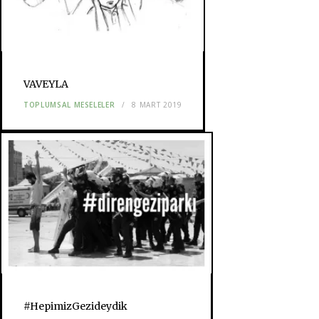
VAVEYLA
TOPLUMSAL MESELELER
8 MART 2019
#HepimizGezideydik