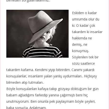
bilmeden sorgulamalarımız..
Eskiden o kadar
umrumda olur du
ki. O kadar çok
takardım ki insanlar
hakkımda ne
demiş, ne
konuşmuş.
Söylenilen tek bir
sözü saatlerce
takardım kafama. Kendimi yiyip bitirirdim. Canımı yakardı
konuşulanlar, insanların yalan yanlış uydurmaları.. Hiçbişey
bilmeden atıp tutmaları..
Böyle konuşulanları kafaya takıp gözyaşı döktüğüm bir gün
babam ağladığımı farkedip yanına çağırmıştı beni hiç
unutmuyorum. Ben onunla pek paylaşmam böyle şeyleri,
baba sonuçta. Anlatmam.