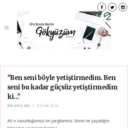
F
T
I
a
w
n
c
i
s
e
t
t
b
t
a
o
e
g
o
r
r
k
a
”Ben seni böyle yetiştirmedim. Ben
seni bu kadar güçsüz yetiştirmedim
ki…”
BIR AVUÇ ANI
6 OCAK 2014
Ah o savurduğumuz ön yargılarımız. Kimin ne yaşadığını