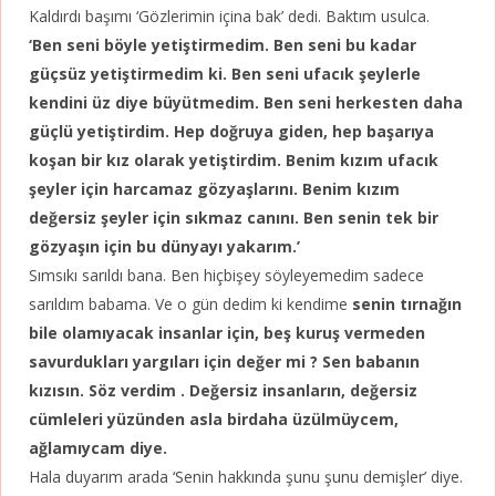
Kaldırdı başımı ‘Gözlerimin içina bak’ dedi. Baktım usulca.
‘Ben seni böyle yetiştirmedim. Ben seni bu kadar
güçsüz yetiştirmedim ki. Ben seni ufacık şeylerle
kendini üz diye büyütmedim. Ben seni herkesten daha
güçlü yetiştirdim. Hep doğruya giden, hep başarıya
koşan bir kız olarak yetiştirdim. Benim kızım ufacık
şeyler için harcamaz gözyaşlarını. Benim kızım
değersiz şeyler için sıkmaz canını. Ben senin tek bir
gözyaşın için bu dünyayı yakarım.’
Sımsıkı sarıldı bana. Ben hiçbişey söyleyemedim sadece
sarıldım babama. Ve o gün dedim ki kendime
senin tırnağın
bile olamıyacak insanlar için, beş kuruş vermeden
savurdukları yargıları için değer mi ? Sen babanın
kızısın. Söz verdim . Değersiz insanların, değersiz
cümleleri yüzünden asla birdaha üzülmüycem,
ağlamıycam diye.
Hala duyarım arada ‘Senin hakkında şunu şunu demişler’ diye.