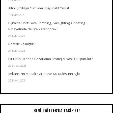
Altını Çizdiğim Cümleler: Kuyucaklı Yusuf
18 Ekim 2023
Dijitalde Flört: Love Bombing, Gaslighting, Ghosting…
Nihayetinde de işte kara toprak!
25 Eylül 2023
Nerede kalmıştık?
24 Eylül 2023
Bir Ürün Üzerine Pazarlama Stratejisi Nasıl Oluşturulur?
20 Şubat 2023
İmkansızın Masalı: Galata ve Kız Kulesi’nin Aşkı
27 Mayıs 2021
BENI TWITTER’DA TAKIP ET!