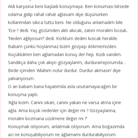
Aldı karşısına beni başladı konuşmaya. Ben konuması bitsede
odama gidip rahat rahat ağlasam diye düşünürken
kollarımdan sıkıca tuttu beni. Ne olduğunu anlamadım bile.
‘Ece !’ dedi. Yaş gözümden aktı akıcak, zaten moralim bozuk..
‘Neden ağlıyosun?’ dedi. Korktum dedim kızıcak heralde.
Babam çünkü hoşlanmaz bizim gözyaşı dökmemizden.
Küçüklükten beri ağlamadan konuş der hep. Kızdı sandım.
Sandıkça daha çok akıyo gözyaşlarım, durduramıyorumda…
Birde içimden ‘Allahım nolur durdur. Durdur akmasın’ diye
yalvarıyorum.
O an babam bana hayatımda asla unutamayacağım bir
konuşma yaptı.
‘Ağla kızım. Canını sıkan, canını yakan ne varsa atma içine
ağla. Ama küçük nedenler için değer mi ? Gözyaşlarına,
moralini bozmana üzülmene değer mi ?’
Konuşmak istiyorum, anlatmak istiyorum. Ama boğazımda
acı ne konuşabiliyorum ne ağlamamı durdurabiliyorum.