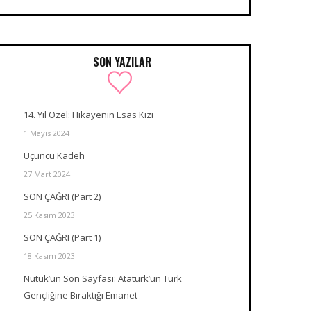
SON YAZILAR
14. Yıl Özel: Hikayenin Esas Kızı
1 Mayıs 2024
Üçüncü Kadeh
27 Mart 2024
SON ÇAĞRI (Part 2)
25 Kasım 2023
SON ÇAĞRI (Part 1)
18 Kasım 2023
Nutuk’un Son Sayfası: Atatürk’ün Türk
Gençliğine Bıraktığı Emanet