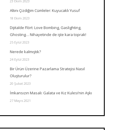
23 Ekim 2023
Altını Çizdiğim Cümleler: Kuyucaklı Yusuf
18 Ekim 2023
Dijitalde Flört: Love Bombing, Gaslighting,
Ghosting… Nihayetinde de işte kara toprak!
25 Eylül 2023
Nerede kalmıştık?
24 Eylül 2023
Bir Ürün Üzerine Pazarlama Stratejisi Nasıl
Oluşturulur?
20 Şubat 2023
İmkansızın Masalı: Galata ve Kız Kulesi’nin Aşkı
27 Mayıs 2021