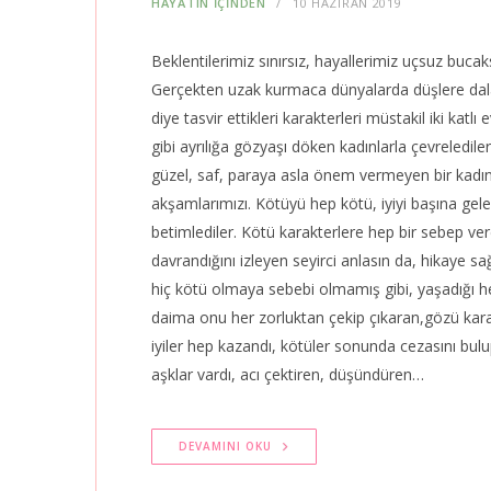
HAYATIN İÇİNDEN
10 HAZIRAN 2019
Beklentilerimiz sınırsız, hayallerimiz uçsuz bucaks
Gerçekten uzak kurmaca dünyalarda düşlere dalara
diye tasvir ettikleri karakterleri müstakil iki katl
gibi ayrılığa gözyaşı döken kadınlarla çevreledile
güzel, saf, paraya asla önem vermeyen bir kadını
akşamlarımızı. Kötüyü hep kötü, iyiyi başına ge
betimlediler. Kötü karakterlere hep bir sebep ver
davrandığını izleyen seyirci anlasın da, hikaye sa
hiç kötü olmaya sebebi olmamış gibi, yaşadığı h
daima onu her zorluktan çekip çıkaran,gözü kara,
iyiler hep kazandı, kötüler sonunda cezasını bu
aşklar vardı, acı çektiren, düşündüren…
DEVAMINI OKU