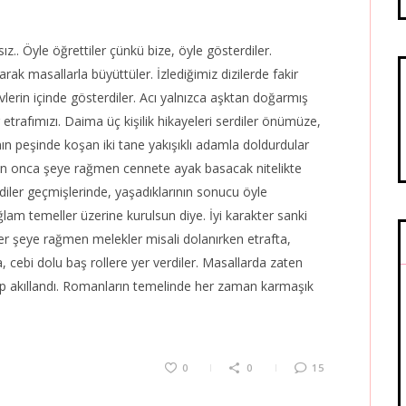
ız.. Öyle öğrettiler çünkü bize, öyle gösterdiler.
k masallarla büyüttüler. İzlediğimiz dizilerde fakir
ı evlerin içinde gösterdiler. Acı yalnızca aşktan doğarmış
r etrafımızı. Daima üç kişilik hikayeleri serdiler önümüze,
n peşinde koşan iki tane yakışıklı adamla doldurdular
len onca şeye rağmen cennete ayak basacak nitelikte
diler geçmişlerinde, yaşadıklarının sonucu öyle
ğlam temeller üzerine kurulsun diye. İyi karakter sanki
er şeye rağmen melekler misali dolanırken etrafta,
 cebi dolu baş rollere yer verdiler. Masallarda zaten
lup akıllandı. Romanların temelinde her zaman karmaşık
0
0
15