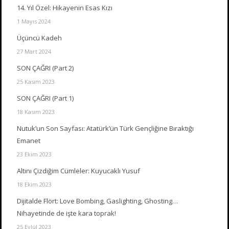
14. Yıl Özel: Hikayenin Esas Kızı
1 Mayıs 2024
Üçüncü Kadeh
27 Mart 2024
SON ÇAĞRI (Part 2)
25 Kasım 2023
SON ÇAĞRI (Part 1)
18 Kasım 2023
Nutuk’un Son Sayfası: Atatürk’ün Türk Gençliğine Bıraktığı
Emanet
23 Ekim 2023
Altını Çizdiğim Cümleler: Kuyucaklı Yusuf
18 Ekim 2023
Dijitalde Flört: Love Bombing, Gaslighting, Ghosting…
Nihayetinde de işte kara toprak!
25 Eylül 2023