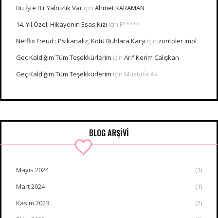
Bu İşte Bir Yalnızlık Var
için
Ahmet KARAMAN
14. Yıl Özel: Hikayenin Esas Kızı
için
F*****
Netflix Freud : Psikanaliz, Kötü Ruhlara Karşı
için
zoritoler imol
Geç Kaldığım Tüm Teşekkürlerim
için
Arif Kerim Çalışkan
Geç Kaldığım Tüm Teşekkürlerim
için
Mustafa Ak
BLOG ARŞİVİ
Mayıs 2024
(1)
Mart 2024
(1)
Kasım 2023
(2)