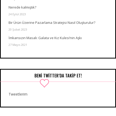
Nerede kalmıştık?
24 Eylül 2023
Bir Ürün Üzerine Pazarlama Stratejisi Nasıl Oluşturulur?
20 Şubat 2023
İmkansızın Masalı: Galata ve Kız Kulesi’nin Aşkı
27 Mayıs 2021
BENI TWITTER’DA TAKIP ET!
Tweetlerim