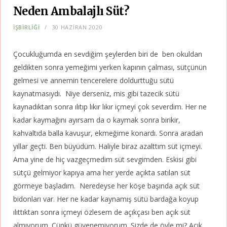
Neden Ambalajlı Süt?
İŞBİRLİĞİ
30 HAZIRAN 2020
Çocukluğumda en sevdiğim şeylerden biri de ben okuldan
geldikten sonra yemeğimi yerken kapının çalması, sütçünün
gelmesi ve annemin tencerelere doldurttuğu sütü
kaynatmasıydı. Niye derseniz, mis gibi tazecik sütü
kaynadıktan sonra ılıtıp lıkır lıkır içmeyi çok severdim. Her ne
kadar kaymağını ayırsam da o kaymak sonra birikir,
kahvaltıda balla kavuşur, ekmeğime konardı. Sonra aradan
yıllar geçti. Ben büyüdüm. Haliyle biraz azalttım süt içmeyi.
Ama yine de hiç vazgeçmedim süt sevgimden. Eskisi gibi
sütçü gelmiyor kapıya ama her yerde açıkta satılan süt
görmeye başladım. Neredeyse her köşe başında açık süt
bidonları var. Her ne kadar kaynamış sütü bardağa koyup
ılıttıktan sonra içmeyi özlesem de açıkçası ben açık süt
almıyorum. Çünkü güvenemiyorum. Sizde de öyle mi? Açık