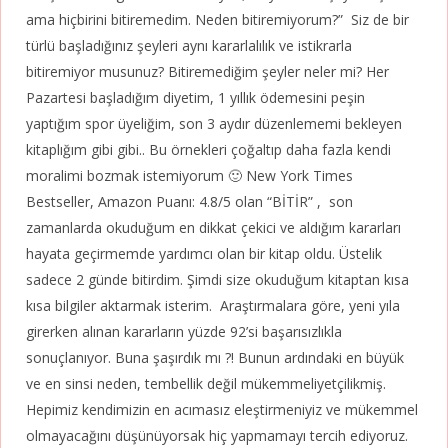
ama hiçbirini bitiremedim. Neden bitiremiyorum?” Siz de bir
türlü başladığınız şeyleri aynı kararlalılık ve istikrarla
bitiremiyor musunuz? Bitiremediğim şeyler neler mi? Her
Pazartesi başladığım diyetim, 1 yıllık ödemesini peşin
yaptığım spor üyeliğim, son 3 aydır düzenlememi bekleyen
kitaplığım gibi gibi.. Bu örnekleri çoğaltıp daha fazla kendi
moralimi bozmak istemiyorum 🙂 New York Times
Bestseller, Amazon Puanı: 4.8/5 olan “BİTİR” , son
zamanlarda okuduğum en dikkat çekici ve aldığım kararları
hayata geçirmemde yardımcı olan bir kitap oldu. Üstelik
sadece 2 günde bitirdim. Şimdi size okuduğum kitaptan kısa
kısa bilgiler aktarmak isterim. Araştırmalara göre, yeni yıla
girerken alınan kararların yüzde 92’si başarısızlıkla
sonuçlanıyor. Buna şaşırdık mı ?! Bunun ardındaki en büyük
ve en sinsi neden, tembellik değil mükemmeliyetçilikmiş.
Hepimiz kendimizin en acımasız eleştirmeniyiz ve mükemmel
olmayacağını düşünüyorsak hiç yapmamayı tercih ediyoruz.