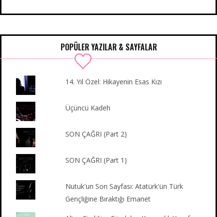
c
i
s
u
m
n
e
t
t
T
b
k
b
t
a
u
l
e
o
e
g
b
r
d
POPÜLER YAZILAR & SAYFALAR
o
r
r
e
I
k
a
n
m
14. Yıl Özel: Hikayenin Esas Kızı
Üçüncü Kadeh
SON ÇAĞRI (Part 2)
SON ÇAĞRI (Part 1)
Nutuk'un Son Sayfası: Atatürk'ün Türk
Gençliğine Bıraktığı Emanet