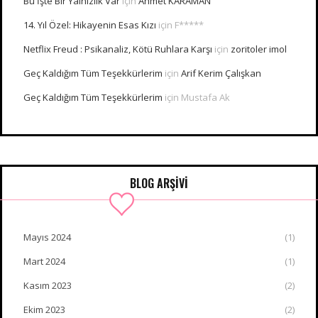
Bu İşte Bir Yalnızlık Var
için
Ahmet KARAMAN
14. Yıl Özel: Hikayenin Esas Kızı
için
F*****
Netflix Freud : Psikanaliz, Kötü Ruhlara Karşı
için
zoritoler imol
Geç Kaldığım Tüm Teşekkürlerim
için
Arif Kerim Çalışkan
Geç Kaldığım Tüm Teşekkürlerim
için
Mustafa Ak
BLOG ARŞİVİ
Mayıs 2024
(1)
Mart 2024
(1)
Kasım 2023
(2)
Ekim 2023
(2)