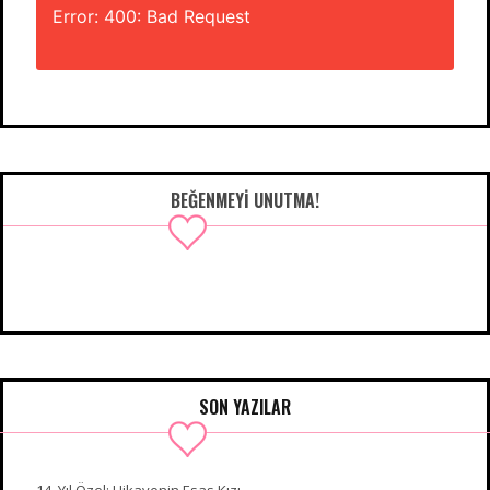
Error: 400: Bad Request
BEĞENMEYI UNUTMA!
SON YAZILAR
14. Yıl Özel: Hikayenin Esas Kızı