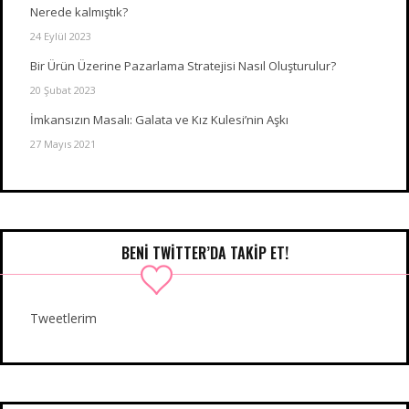
Nerede kalmıştık?
24 Eylül 2023
Bir Ürün Üzerine Pazarlama Stratejisi Nasıl Oluşturulur?
20 Şubat 2023
İmkansızın Masalı: Galata ve Kız Kulesi’nin Aşkı
27 Mayıs 2021
BENI TWITTER’DA TAKIP ET!
Tweetlerim