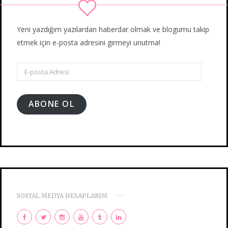
Yeni yazdığım yazılardan haberdar olmak ve blogumu takip
etmek için e-posta adresini girmeyi unutma!
E-
posta
Adresi
ABONE OL
SOSYAL MEDYA HESAPLARIM
F
T
I
Y
T
L
a
w
n
o
u
i