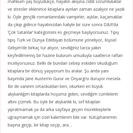
mahkum yaş büyüdükçe, hayatın akışına ciddi sorumluluklar
ve stresler eklenince kitaplara ayrılan zaman azalıyor ne yazık
ki. Öyle gençlik romanlarındaki vampirler, aşklar, kaçamaklar
da çıkıp gidince hayatınızdan haliyle bir süre sonra D&R’da
‘Çok Satanlar’ kategorisini es geçmeye başlıyorsunuz. Tıpış
tıpış Türk ve Dünya Edebiyatı bölümüne yöneliyor, Kişisel
Gelişim’de birkaç tur atıyor, sevdiğiniz tarza yakın
keşfedilmemiş bir hazine bulurum umuduyla saatlerce rafları
inceliyorsunuz. Belki de bundan sebep eskiden okuduğum
kitaplara bir dönüş yaşıyorum bu aralar. Şu anda yanı
başımda Jane Austen’ın Gurur ve Önyargı’sı duruyor mesela.
Bir de sanırım ortaokuldan beri, okurken en büyük
alışkanlığım kitaplarda hoşuma giden, sevdiğim cümlelerin
altını çizmek. Bu öyle bir alışkanlık ki, sırf kitapları
yıpratmamak ya da arka sayfaya geçen mürekkeplerle
uğraşmamak için özel kalemlerim bile var. Kütüphanemin
başına geçip, bir kitap seçip, ara…