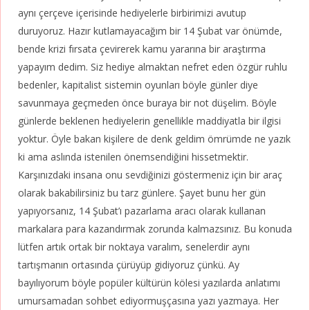
aynı çerçeve içerisinde hediyelerle birbirimizi avutup
duruyoruz. Hazır kutlamayacağım bir 14 Şubat var önümde,
bende krizi fırsata çevirerek kamu yararına bir araştırma
yapayım dedim. Siz hediye almaktan nefret eden özgür ruhlu
bedenler, kapitalist sistemin oyunları böyle günler diye
savunmaya geçmeden önce buraya bir not düşelim. Böyle
günlerde beklenen hediyelerin genellikle maddiyatla bir ilgisi
yoktur. Öyle bakan kişilere de denk geldim ömrümde ne yazık
ki ama aslında istenilen önemsendiğini hissetmektir.
Karşınızdaki insana onu sevdiğinizi göstermeniz için bir araç
olarak bakabilirsiniz bu tarz günlere. Şayet bunu her gün
yapıyorsanız, 14 Şubat’ı pazarlama aracı olarak kullanan
markalara para kazandırmak zorunda kalmazsınız. Bu konuda
lütfen artık ortak bir noktaya varalım, senelerdir aynı
tartışmanın ortasında çürüyüp gidiyoruz çünkü. Ay
bayılıyorum böyle popüler kültürün kölesi yazılarda anlatımı
umursamadan sohbet ediyormuşçasına yazı yazmaya. Her