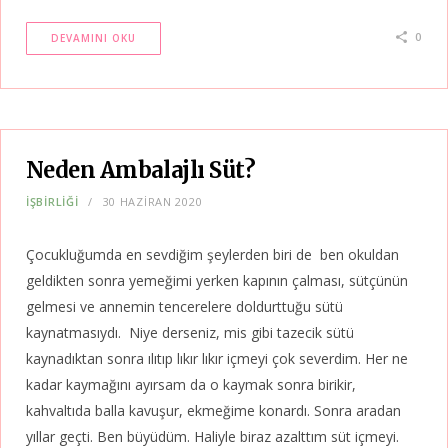
0
DEVAMINI OKU
Neden Ambalajlı Süt?
İŞBİRLİĞİ
30 HAZIRAN 2020
Çocukluğumda en sevdiğim şeylerden biri de ben okuldan
geldikten sonra yemeğimi yerken kapının çalması, sütçünün
gelmesi ve annemin tencerelere doldurttuğu sütü
kaynatmasıydı. Niye derseniz, mis gibi tazecik sütü
kaynadıktan sonra ılıtıp lıkır lıkır içmeyi çok severdim. Her ne
kadar kaymağını ayırsam da o kaymak sonra birikir,
kahvaltıda balla kavuşur, ekmeğime konardı. Sonra aradan
yıllar geçti. Ben büyüdüm. Haliyle biraz azalttım süt içmeyi.