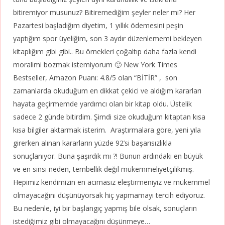
bitiremiyor musunuz? Bitiremediğim şeyler neler mi? Her
Pazartesi başladığım diyetim, 1 yıllık ödemesini peşin
yaptığım spor üyeliğim, son 3 aydır düzenlememi bekleyen
kitaplığım gibi gibi.. Bu örnekleri çoğaltıp daha fazla kendi
moralimi bozmak istemiyorum 🙂 New York Times
Bestseller, Amazon Puanı: 4.8/5 olan “BİTİR” , son
zamanlarda okuduğum en dikkat çekici ve aldığım kararları
hayata geçirmemde yardımcı olan bir kitap oldu. Üstelik
sadece 2 günde bitirdim. Şimdi size okuduğum kitaptan kısa
kısa bilgiler aktarmak isterim. Araştırmalara göre, yeni yıla
girerken alınan kararların yüzde 92’si başarısızlıkla
sonuçlanıyor. Buna şaşırdık mı ?! Bunun ardındaki en büyük
ve en sinsi neden, tembellik değil mükemmeliyetçilikmiş.
Hepimiz kendimizin en acımasız eleştirmeniyiz ve mükemmel
olmayacağını düşünüyorsak hiç yapmamayı tercih ediyoruz.
Bu nedenle, iyi bir başlangıç yapmış bile olsak, sonuçların
istediğimiz gibi olmayacağını düşünmeye…