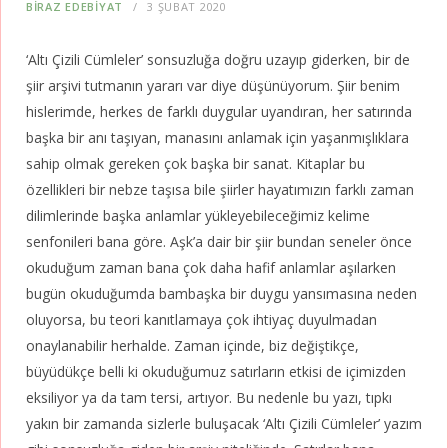
BIRAZ EDEBIYAT
3 ŞUBAT 2020
‘Altı Çizili Cümleler’ sonsuzluğa doğru uzayıp giderken, bir de
şiir arşivi tutmanın yararı var diye düşünüyorum. Şiir benim
hislerimde, herkes de farklı duygular uyandıran, her satırında
başka bir anı taşıyan, manasını anlamak için yaşanmışlıklara
sahip olmak gereken çok başka bir sanat. Kitaplar bu
özellikleri bir nebze taşısa bile şiirler hayatımızın farklı zaman
dilimlerinde başka anlamlar yükleyebileceğimiz kelime
senfonileri bana göre. Aşk’a dair bir şiir bundan seneler önce
okuduğum zaman bana çok daha hafif anlamlar aşılarken
bugün okuduğumda bambaşka bir duygu yansımasına neden
oluyorsa, bu teori kanıtlamaya çok ihtiyaç duyulmadan
onaylanabilir herhalde. Zaman içinde, biz değiştikçe,
büyüdükçe belli ki okuduğumuz satırların etkisi de içimizden
eksiliyor ya da tam tersi, artıyor. Bu nedenle bu yazı, tıpkı
yakın bir zamanda sizlerle buluşacak ‘Altı Çizili Cümleler’ yazım