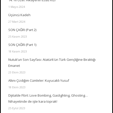
1 Mayıs 2024
Üçüncü Kadeh
27 Mart 2024
SON ÇAĞRI (Part 2)
25 Kasım 2023
SON ÇAĞRI (Part 1)
18 Kasım 2023
Nutuk’un Son Sayfası: Atatürk’ün Türk Gençliğine Bıraktığı
Emanet
23 Ekim 2023
Altını Çizdiğim Cümleler: Kuyucaklı Yusuf
18 Ekim 2023
Dijitalde Flört: Love Bombing, Gaslighting, Ghosting…
Nihayetinde de işte kara toprak!
25 Eylül 2023