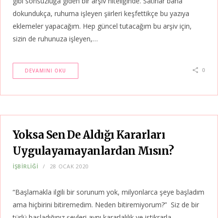
gibi sonsuzluğa giden bir arşiv niteliğinde. Satırlar bana
dokundukça, ruhuma işleyen şiirleri keşfettikçe bu yazıya
eklemeler yapacağım. Hep güncel tutacağım bu arşiv için,
sizin de ruhunuza işleyen,…
0
DEVAMINI OKU
Yoksa Sen De Aldığı Kararları
Uygulayamayanlardan Mısın?
İŞBİRLİĞİ
28 OCAK 2020
“Başlamakla ilgili bir sorunum yok, milyonlarca şeye başladım
ama hiçbirini bitiremedim. Neden bitiremiyorum?” Siz de bir
türlü başladığınız şeyleri aynı kararlalılık ve istikrarla