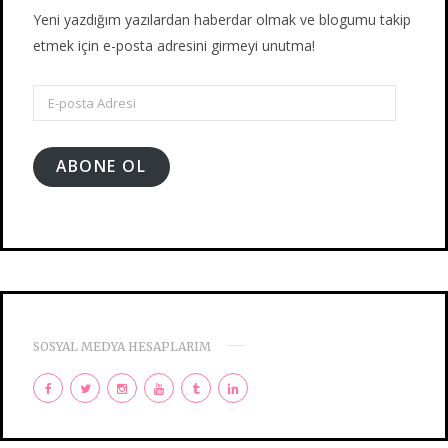
Yeni yazdığım yazılardan haberdar olmak ve blogumu takip
etmek için e-posta adresini girmeyi unutma!
E-
posta
Adresi
ABONE OL
SOSYAL MEDYA HESAPLARIM
F
T
I
Y
T
L
a
w
n
o
u
i
c
i
s
u
m
n