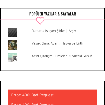
e
t
t
T
b
k
b
t
a
u
l
e
o
e
g
b
r
d
POPÜLER YAZILAR & SAYFALAR
o
r
r
e
I
k
a
n
m
Ruhuma İşleyen Şiirler | Arşiv
Yasak Elma: Adem, Havva ve Lilith
Altını Çizdiğim Cümleler: Kuyucaklı Yusuf
Error: 400: Bad Request
Error: 400: Bad Request