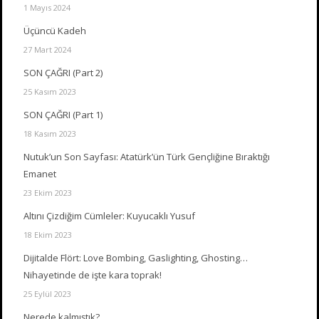
1 Mayıs 2024
Üçüncü Kadeh
27 Mart 2024
SON ÇAĞRI (Part 2)
25 Kasım 2023
SON ÇAĞRI (Part 1)
18 Kasım 2023
Nutuk’un Son Sayfası: Atatürk’ün Türk Gençliğine Bıraktığı
Emanet
23 Ekim 2023
Altını Çizdiğim Cümleler: Kuyucaklı Yusuf
18 Ekim 2023
Dijitalde Flört: Love Bombing, Gaslighting, Ghosting…
Nihayetinde de işte kara toprak!
25 Eylül 2023
Nerede kalmıştık?