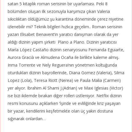
satan 5 kitaplık roman serisinin bir uyarlaması. Peki 8
bölümden oluşan ilk sezonuyla karşımıza çıkan Valeria
sıkıcılıktan öldüğümüz şu karantina döneminde çerez niyetine
izlenebilir mi? Teknik bilgileri hızlıca geçelim.. Roman serisinin
yazarı Elisabet Benavent’in yaratıcı danışman olarak da yer
aldığı dizinin yapım şirketi Plano a Plano. Dizinin yaratıcısı
María López Castaño dizinin senaryosunu Fernanda Eguiarte,
Aurora Gracià ve Almudena Ocaña ile birlikte kaleme almış.
Inma Torrente ve Nely Reguera’nın yönetmen koltuğunda
oturdukları dizinin başrollerinde, Diana Gomez (Valeria), Silma
Lopez (Lola), Teresa Riott (Nerea) ve Paula Malia (Carmen)
yer alıyor. Ibrahim Al Shami J.(Adrian) ve Maxi Iglesias (Victor)
ise bizi ikilemde bırakan diğer rolleri üstleniyor. Netflix dizinin
resmi konusunu açıklarken ‘İşinde ve evliliğinde kriz yaşayan
bir yazar, kendilerini keşfetmekte olan üç yakın dostuna
sığınarak onlardan…