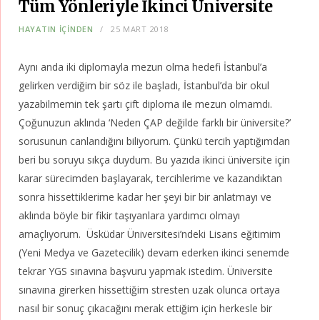
Tüm Yönleriyle İkinci Üniversite
HAYATIN İÇİNDEN
25 MART 2018
Aynı anda iki diplomayla mezun olma hedefi İstanbul’a
gelirken verdiğim bir söz ile başladı, İstanbul’da bir okul
yazabilmemin tek şartı çift diploma ile mezun olmamdı.
Çoğunuzun aklında ‘Neden ÇAP değilde farklı bir üniversite?’
sorusunun canlandığını biliyorum. Çünkü tercih yaptığımdan
beri bu soruyu sıkça duydum. Bu yazıda ikinci üniversite için
karar sürecimden başlayarak, tercihlerime ve kazandıktan
sonra hissettiklerime kadar her şeyi bir bir anlatmayı ve
aklında böyle bir fikir taşıyanlara yardımcı olmayı
amaçlıyorum. Üsküdar Üniversitesi’ndeki Lisans eğitimim
(Yeni Medya ve Gazetecilik) devam ederken ikinci senemde
tekrar YGS sınavına başvuru yapmak istedim. Üniversite
sınavına girerken hissettiğim stresten uzak olunca ortaya
nasıl bir sonuç çıkacağını merak ettiğim için herkesle bir