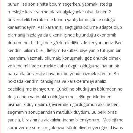
bunun lise son sınıfta bölüm seçerken, yapmak istediği
mesleğe karar verme olarak algılayanlar olsa da ben 2
üniversitelik tecrübemle bunun yanlış bir düşünce olduğu
kanaatindeyim. Asıl kararınızı, seçtiğiniz bölüme adapte olup
olamadığınızda ya da ülkenin içinde bulunduğu ekonomik
durumu net bir biçimde gözlemlediğinizde veriyorsunuz. Ben
kendimi bildim bileli, İletişim Fakültesi diye yanıp tutuşan bir
insandım. Yazmak, okumak, konuşmak, göz önünde olmak
ve kendimi ifade etmekte daha özgür olduğuma inanan bir
parçamla üniversite hayatımı bu yönde çizmek istedim. Bu
noktada kendimi tanıdığıma ve karakterimi iyi analiz
edebildiğime inanıyorum. Çünkü ne okuduğum bölümden ne
de şu anda yapmakta olduğum mesleğin getirilerinden
pişmanlık duymadım. Çevremden gördüğümün aksine ben,
seçimimin sonuçlarından mutluluk duydum. Bu belki biraz
şansla, biraz hırsla alakalıdır, inanın bilemiyorum. Mesleğime
karar verme sürecim çok uzun sürdü diyemeyeceğim. Lisans