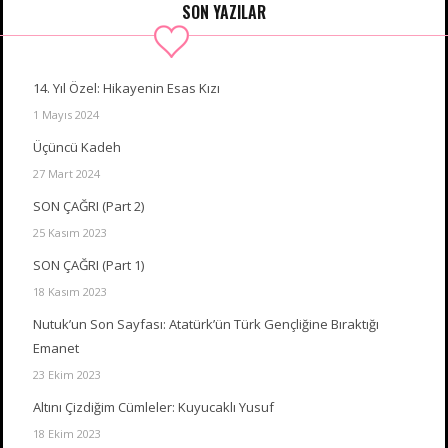
SON YAZILAR
14. Yıl Özel: Hikayenin Esas Kızı
1 Mayıs 2024
Üçüncü Kadeh
27 Mart 2024
SON ÇAĞRI (Part 2)
25 Kasım 2023
SON ÇAĞRI (Part 1)
18 Kasım 2023
Nutuk’un Son Sayfası: Atatürk’ün Türk Gençliğine Bıraktığı
Emanet
23 Ekim 2023
Altını Çizdiğim Cümleler: Kuyucaklı Yusuf
18 Ekim 2023