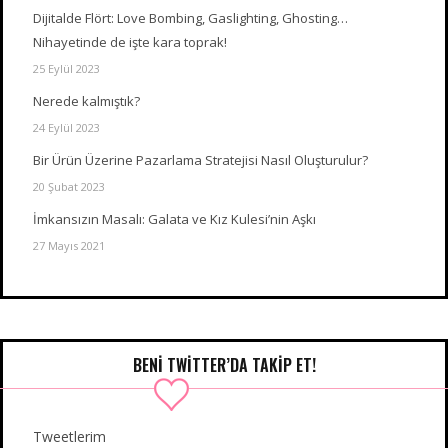
Dijitalde Flört: Love Bombing, Gaslighting, Ghosting…
Nihayetinde de işte kara toprak!
25 Eylül 2023
Nerede kalmıştık?
24 Eylül 2023
Bir Ürün Üzerine Pazarlama Stratejisi Nasıl Oluşturulur?
20 Şubat 2023
İmkansızın Masalı: Galata ve Kız Kulesi’nin Aşkı
27 Mayıs 2021
BENI TWITTER’DA TAKIP ET!
Tweetlerim