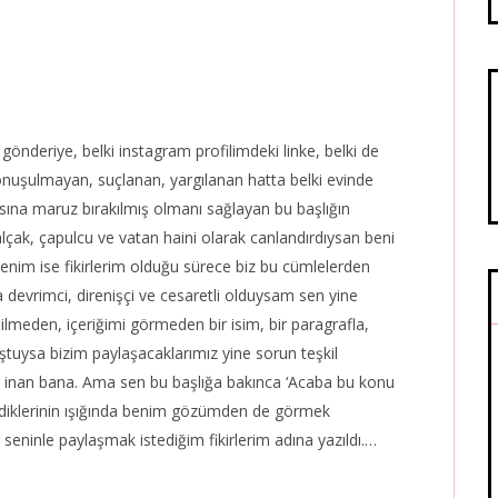
gönderiye, belki instagram profilimdeki linke, belki de
 konuşulmayan, suçlanan, yargılanan hatta belki evinde
ına maruz bırakılmış olmanı sağlayan bu başlığın
alçak, çapulcu ve vatan haini olarak canlandırdıysan beni
enim ise fikirlerim olduğu sürece biz bu cümlelerden
da devrimci, direnişçi ve cesaretli olduysam sen yine
lmeden, içeriğimi görmeden bir isim, bir paragrafla,
uştuysa bizim paylaşacaklarımız yine sorun teşkil
tur, inan bana. Ama sen bu başlığa bakınca ‘Acaba bu konu
ildiklerinin ışığında benim gözümden de görmek
eninle paylaşmak istediğim fikirlerim adına yazıldı.…