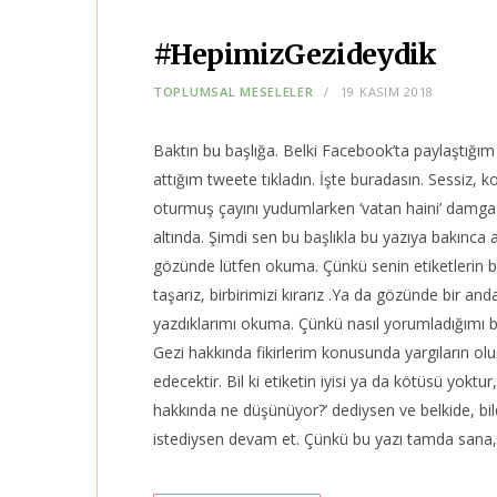
#HepimizGezideydik
TOPLUMSAL MESELELER
19 KASIM 2018
Baktın bu başlığa. Belki Facebook’ta paylaştığım 
attığım tweete tıkladın. İşte buradasın. Sessiz,
oturmuş çayını yudumlarken ‘vatan haini’ damgas
altında. Şimdi sen bu başlıkla bu yazıya bakınca 
gözünde lütfen okuma. Çünkü senin etiketlerin b
taşarız, birbirimizi kırarız .Ya da gözünde bir an
yazdıklarımı okuma. Çünkü nasıl yorumladığımı bi
Gezi hakkında fikirlerim konusunda yargıların ol
edecektir. Bil ki etiketin iyisi ya da kötüsü yok
hakkında ne düşünüyor?’ dediysen ve belkide, b
istediysen devam et. Çünkü bu yazı tamda sana, s