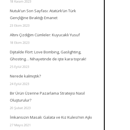
18 Kasım 2023
Nutuk’un Son Sayfası: Atatürk’ün Türk
Gençliğine Bıraktığı Emanet
23 Ekim 2023
Altını Çizdiğim Cümleler: Kuyucaklı Yusuf
18 Ekim 2023
Dijitalde Flört: Love Bombing, Gaslighting,
Ghosting… Nihayetinde de işte kara toprak!
25 Eylül 2023
Nerede kalmıştık?
24 Eylül 2023
Bir Ürün Üzerine Pazarlama Stratejisi Nasıl
Oluşturulur?
20 Şubat 2023
İmkansızın Masalı: Galata ve Kız Kulesi’nin Aşkı
27 Mayıs 2021