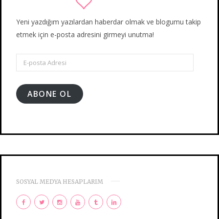
Yeni yazdığım yazılardan haberdar olmak ve blogumu takip
etmek için e-posta adresini girmeyi unutma!
E-
posta
Adresi
ABONE OL
SOSYAL MEDYA HESAPLARIM
F
T
I
Y
T
L
a
w
n
o
u
i