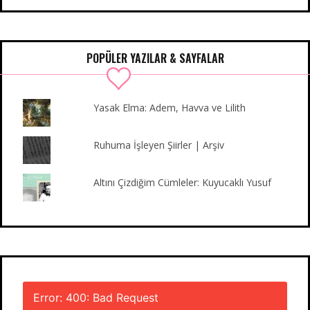
c
i
s
u
m
n
e
t
t
T
b
k
b
t
a
u
l
e
o
e
g
b
r
d
POPÜLER YAZILAR & SAYFALAR
o
r
r
e
I
k
a
n
m
Yasak Elma: Adem, Havva ve Lilith
Ruhuma İşleyen Şiirler | Arşiv
Altını Çizdiğim Cümleler: Kuyucaklı Yusuf
Error: 400: Bad Request