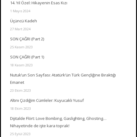
14. Yıl Özel: Hikayenin Esas Kızı
1 Mayıs 2024
Üçüncü Kadeh
27 Mart 2024
SON ÇAĞRI (Part 2)
25 Kasım 2023
SON ÇAĞRI (Part 1)
18 Kasım 2023
Nutuk’un Son Sayfası: Atatürk’ün Türk Gençliğine Bıraktığı
Emanet
23 Ekim 2023
Altını Çizdiğim Cümleler: Kuyucaklı Yusuf
18 Ekim 2023
Dijitalde Flört: Love Bombing, Gaslighting, Ghosting…
Nihayetinde de işte kara toprak!
25 Eylül 2023