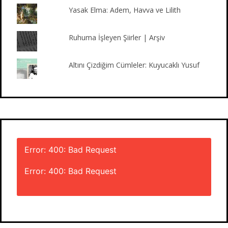
m
Yasak Elma: Adem, Havva ve Lilith
Ruhuma İşleyen Şiirler | Arşiv
Altını Çizdiğim Cümleler: Kuyucaklı Yusuf
Error: 400: Bad Request
Error: 400: Bad Request