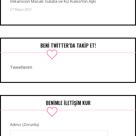
İmkansızın Masalı: Galata ve Kız Kulesi’nin Aşkı
27 Mayıs 2021
BENI TWITTER’DA TAKIP ET!
Tweetlerim
BENIMLE İLETIŞIM KUR
Adınız (Zorunlu)