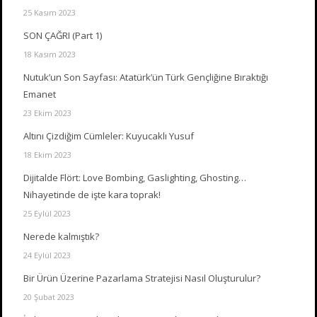
25 Kasım 2023
SON ÇAĞRI (Part 1)
18 Kasım 2023
Nutuk’un Son Sayfası: Atatürk’ün Türk Gençliğine Bıraktığı
Emanet
23 Ekim 2023
Altını Çizdiğim Cümleler: Kuyucaklı Yusuf
18 Ekim 2023
Dijitalde Flört: Love Bombing, Gaslighting, Ghosting…
Nihayetinde de işte kara toprak!
25 Eylül 2023
Nerede kalmıştık?
24 Eylül 2023
Bir Ürün Üzerine Pazarlama Stratejisi Nasıl Oluşturulur?
20 Şubat 2023