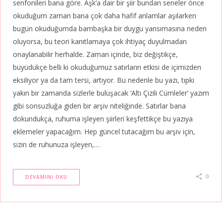
senfonileri bana göre. Aşk’a dair bir şiir bundan seneler önce
okuduğum zaman bana çok daha hafif anlamlar aşılarken
bugün okuduğumda bambaşka bir duygu yansımasına neden
oluyorsa, bu teori kanıtlamaya çok ihtiyaç duyulmadan
onaylanabilir herhalde. Zaman içinde, biz değiştikçe,
büyüdükçe belli ki okuduğumuz satırların etkisi de içimizden
eksiliyor ya da tam tersi, artıyor. Bu nedenle bu yazı, tıpkı
yakın bir zamanda sizlerle buluşacak ‘Altı Çizili Cümleler’ yazım
gibi sonsuzluğa giden bir arşiv niteliğinde. Satırlar bana
dokundukça, ruhuma işleyen şiirleri keşfettikçe bu yazıya
eklemeler yapacağım. Hep güncel tutacağım bu arşiv için,
sizin de ruhunuza işleyen,…
0
DEVAMINI OKU