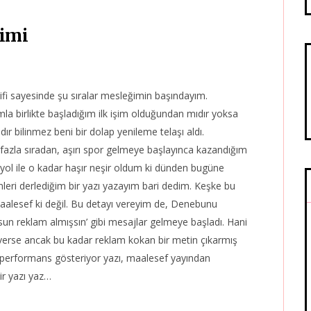
rimi
ifi sayesinde şu sıralar mesleğimin başındayım.
la birlikte başladığım ilk işim olduğundan mıdır yoksa
ıdır bilinmez beni bir dolap yenileme telaşı aldı.
azla sıradan, aşırı spor gelmeye başlayınca kazandığım
dyol ile o kadar haşır neşir oldum ki dünden bugüne
nleri derlediğim bir yazı yazayım bari dedim. Keşke bu
alesef ki değil. Bu detayı vereyim de, Denebunu
lsun reklam almışsın’ gibi mesajlar gelmeye başladı. Hani
verse ancak bu kadar reklam kokan bir metin çıkarmış
r performans gösteriyor yazı, maalesef yayından
ir yazı yaz…