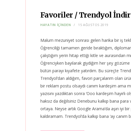
Favoriler / Trendyol İndi
HAYATIN İÇİNDEN
15 AĞUSTOS 2019
Malum mezuniyet sonrası gelen harika bir iş tekl
Öğrenciliği tamamen geride bıraktığım, diplomam
çalıştığım yerin hitap ettiği kitle ve aurasından m
Öğrenciyken bayılarak giydiğim her şey gözüme f
bütün parayı kıyafete yatırdım. Bu süreçte Tren
Trendyol’dan aldığım, favori parçalarım olan ürü
bir reklam postu olsaydı canım kardeşim ama ma
yazısını yazdıktan sonra ‘Ooo kardeşim hayırlı o
haksız da değilsiniz Denebunu kalkıp bana para 
ortaya. Neyse artık Google Arama’da aşırı iyi bi
kaldıramam. Trendyol’da kalkıp bana ‘ay canım b