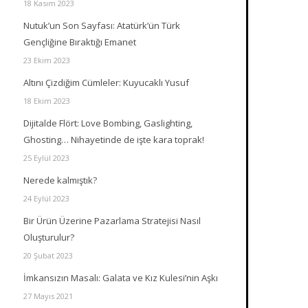
18 Kasım 2023
Nutuk’un Son Sayfası: Atatürk’ün Türk
Gençliğine Bıraktığı Emanet
23 Ekim 2023
Altını Çizdiğim Cümleler: Kuyucaklı Yusuf
18 Ekim 2023
Dijitalde Flört: Love Bombing, Gaslighting,
Ghosting… Nihayetinde de işte kara toprak!
25 Eylül 2023
Nerede kalmıştık?
24 Eylül 2023
Bir Ürün Üzerine Pazarlama Stratejisi Nasıl
Oluşturulur?
20 Şubat 2023
İmkansızın Masalı: Galata ve Kız Kulesi’nin Aşkı
27 Mayıs 2021