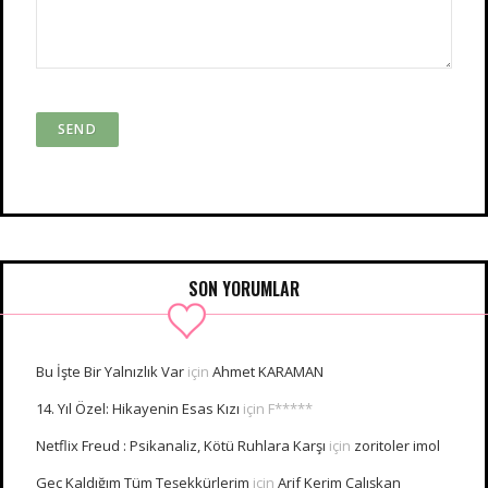
SON YORUMLAR
Bu İşte Bir Yalnızlık Var
için
Ahmet KARAMAN
14. Yıl Özel: Hikayenin Esas Kızı
için
F*****
Netflix Freud : Psikanaliz, Kötü Ruhlara Karşı
için
zoritoler imol
Geç Kaldığım Tüm Teşekkürlerim
için
Arif Kerim Çalışkan