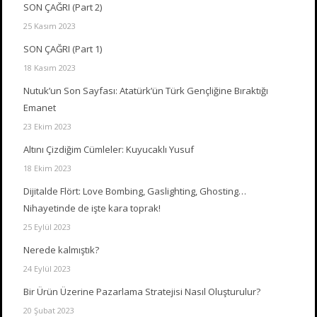
SON ÇAĞRI (Part 2)
25 Kasım 2023
SON ÇAĞRI (Part 1)
18 Kasım 2023
Nutuk’un Son Sayfası: Atatürk’ün Türk Gençliğine Bıraktığı
Emanet
23 Ekim 2023
Altını Çizdiğim Cümleler: Kuyucaklı Yusuf
18 Ekim 2023
Dijitalde Flört: Love Bombing, Gaslighting, Ghosting…
Nihayetinde de işte kara toprak!
25 Eylül 2023
Nerede kalmıştık?
24 Eylül 2023
Bir Ürün Üzerine Pazarlama Stratejisi Nasıl Oluşturulur?
20 Şubat 2023