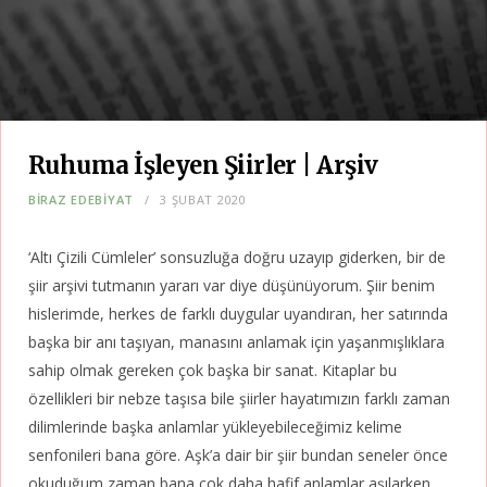
Ruhuma İşleyen Şiirler | Arşiv
BIRAZ EDEBIYAT
3 ŞUBAT 2020
‘Altı Çizili Cümleler’ sonsuzluğa doğru uzayıp giderken, bir de
şiir arşivi tutmanın yararı var diye düşünüyorum. Şiir benim
hislerimde, herkes de farklı duygular uyandıran, her satırında
başka bir anı taşıyan, manasını anlamak için yaşanmışlıklara
sahip olmak gereken çok başka bir sanat. Kitaplar bu
özellikleri bir nebze taşısa bile şiirler hayatımızın farklı zaman
dilimlerinde başka anlamlar yükleyebileceğimiz kelime
senfonileri bana göre. Aşk’a dair bir şiir bundan seneler önce
okuduğum zaman bana çok daha hafif anlamlar aşılarken