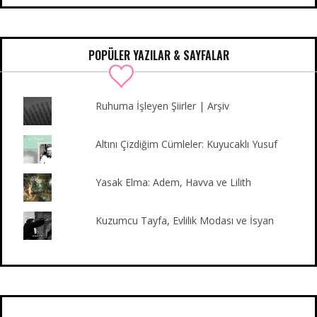
e
t
t
T
b
k
b
t
a
u
l
e
o
e
g
b
r
d
POPÜLER YAZILAR & SAYFALAR
o
r
r
e
I
k
a
n
m
Ruhuma İşleyen Şiirler | Arşiv
Altını Çizdiğim Cümleler: Kuyucaklı Yusuf
Yasak Elma: Adem, Havva ve Lilith
Kuzumcu Tayfa, Evlilik Modası ve İsyan