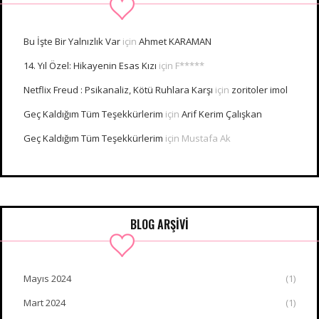
Bu İşte Bir Yalnızlık Var
için
Ahmet KARAMAN
14. Yıl Özel: Hikayenin Esas Kızı
için
F*****
Netflix Freud : Psikanaliz, Kötü Ruhlara Karşı
için
zoritoler imol
Geç Kaldığım Tüm Teşekkürlerim
için
Arif Kerim Çalışkan
Geç Kaldığım Tüm Teşekkürlerim
için
Mustafa Ak
BLOG ARŞİVİ
Mayıs 2024
(1)
Mart 2024
(1)