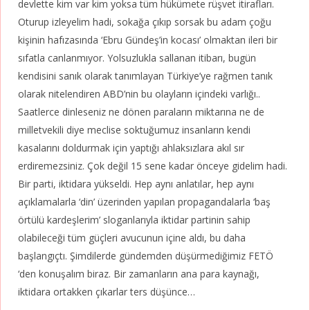
devlette kim var kim yoksa tüm hükümete rüşvet itirafları.
Oturup izleyelim hadi, sokağa çıkıp sorsak bu adam çoğu
kişinin hafızasında ‘Ebru Gündeş’in kocası’ olmaktan ileri bir
sıfatla canlanmıyor. Yolsuzlukla sallanan itibarı, bugün
kendisini sanık olarak tanımlayan Türkiye’ye rağmen tanık
olarak nitelendiren ABD’nin bu olayların içindeki varlığı..
Saatlerce dinleseniz ne dönen paraların miktarına ne de
milletvekili diye meclise soktuğumuz insanların kendi
kasalarını doldurmak için yaptığı ahlaksızlara akıl sır
erdiremezsiniz. Çok değil 15 sene kadar önceye gidelim hadi.
Bir parti, iktidara yükseldi. Hep aynı anlatılar, hep aynı
açıklamalarla ‘din’ üzerinden yapılan propagandalarla ‘baş
örtülü kardeşlerim’ sloganlarıyla iktidar partinin sahip
olabileceği tüm güçleri avucunun içine aldı, bu daha
başlangıçtı. Şimdilerde gündemden düşürmediğimiz FETÖ
‘den konuşalım biraz. Bir zamanların ana para kaynağı,
iktidara ortakken çıkarlar ters düşünce…