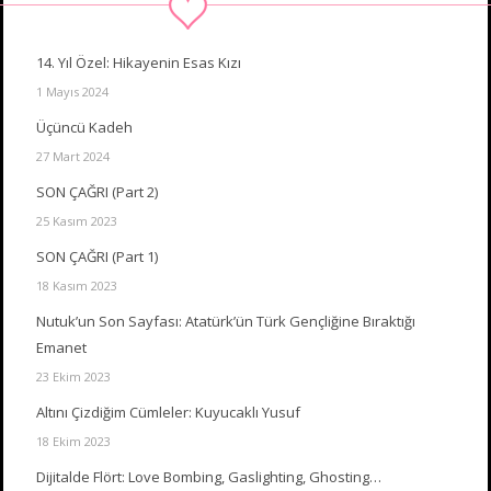
14. Yıl Özel: Hikayenin Esas Kızı
1 Mayıs 2024
Üçüncü Kadeh
27 Mart 2024
SON ÇAĞRI (Part 2)
25 Kasım 2023
SON ÇAĞRI (Part 1)
18 Kasım 2023
Nutuk’un Son Sayfası: Atatürk’ün Türk Gençliğine Bıraktığı
Emanet
23 Ekim 2023
Altını Çizdiğim Cümleler: Kuyucaklı Yusuf
18 Ekim 2023
Dijitalde Flört: Love Bombing, Gaslighting, Ghosting…