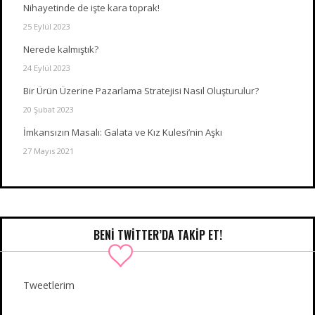
Nihayetinde de işte kara toprak!
25 Eylül 2023
Nerede kalmıştık?
24 Eylül 2023
Bir Ürün Üzerine Pazarlama Stratejisi Nasıl Oluşturulur?
20 Şubat 2023
İmkansızın Masalı: Galata ve Kız Kulesi’nin Aşkı
27 Mayıs 2021
BENI TWITTER’DA TAKIP ET!
Tweetlerim