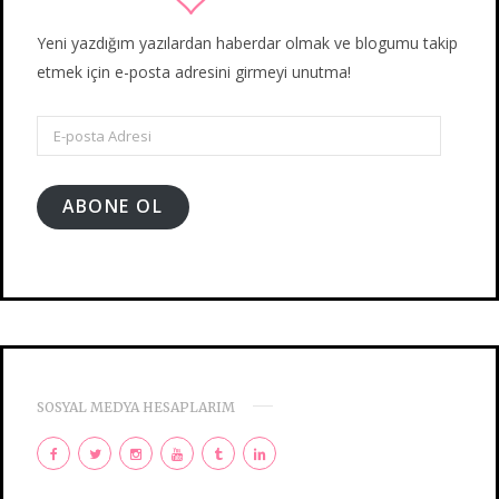
Yeni yazdığım yazılardan haberdar olmak ve blogumu takip
etmek için e-posta adresini girmeyi unutma!
E-
posta
Adresi
ABONE OL
SOSYAL MEDYA HESAPLARIM
F
T
I
Y
T
L
a
w
n
o
u
i
c
i
s
u
m
n