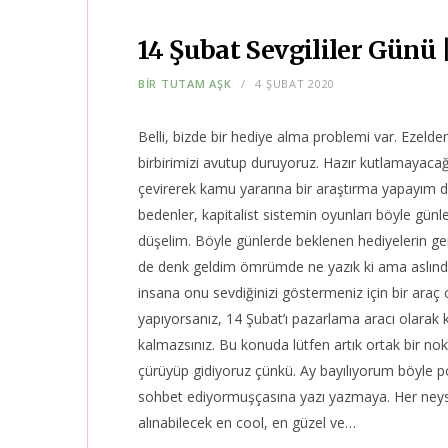
14 Şubat Sevgililer Günü 
BIR TUTAM AŞK
4 ŞUBAT 2020
Belli, bizde bir hediye alma problemi var. Ezelden
birbirimizi avutup duruyoruz. Hazır kutlamayacağ
çevirerek kamu yararına bir araştırma yapayım d
bedenler, kapitalist sistemin oyunları böyle g
düşelim. Böyle günlerde beklenen hediyelerin genel
de denk geldim ömrümde ne yazık ki ama aslında 
insana onu sevdiğinizi göstermeniz için bir araç 
yapıyorsanız, 14 Şubat’ı pazarlama aracı olara
kalmazsınız. Bu konuda lütfen artık ortak bir nok
çürüyüp gidiyoruz çünkü. Ay bayılıyorum böyle p
sohbet ediyormuşçasına yazı yazmaya. Her neys
alınabilecek en cool, en güzel ve…