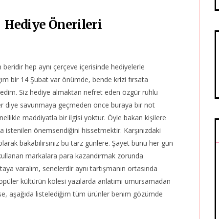
| Hediye Önerileri
 beridir hep aynı çerçeve içerisinde hediyelerle
ım bir 14 Şubat var önümde, bende krizi fırsata
edim. Siz hediye almaktan nefret eden özgür ruhlu
ünler diye savunmaya geçmeden önce buraya bir not
likle maddiyatla bir ilgisi yoktur. Öyle bakan kişilere
istenilen önemsendiğini hissetmektir. Karşınızdaki
olarak bakabilirsiniz bu tarz günlere. Şayet bunu her gün
k kullanan markalara para kazandırmak zorunda
taya varalım, senelerdir aynı tartışmanın ortasında
opüler kültürün kölesi yazılarda anlatımı umursamadan
e, aşağıda listelediğim tüm ürünler benim gözümde