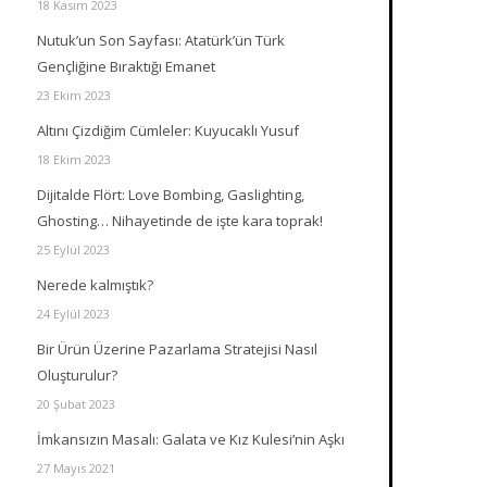
18 Kasım 2023
Nutuk’un Son Sayfası: Atatürk’ün Türk
Gençliğine Bıraktığı Emanet
23 Ekim 2023
Altını Çizdiğim Cümleler: Kuyucaklı Yusuf
18 Ekim 2023
Dijitalde Flört: Love Bombing, Gaslighting,
Ghosting… Nihayetinde de işte kara toprak!
25 Eylül 2023
Nerede kalmıştık?
24 Eylül 2023
Bir Ürün Üzerine Pazarlama Stratejisi Nasıl
Oluşturulur?
20 Şubat 2023
İmkansızın Masalı: Galata ve Kız Kulesi’nin Aşkı
27 Mayıs 2021