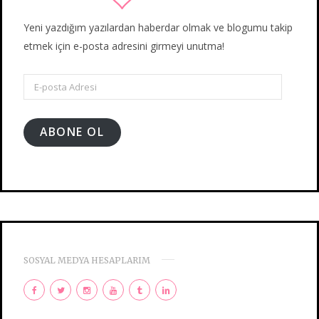
Yeni yazdığım yazılardan haberdar olmak ve blogumu takip
etmek için e-posta adresini girmeyi unutma!
E-
posta
Adresi
ABONE OL
SOSYAL MEDYA HESAPLARIM
F
T
I
Y
T
L
a
w
n
o
u
i
c
i
s
u
m
n