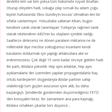
devlette kim var kim yoksa tüm hükümete rüşvet itirafları.
Oturup izleyelim hadi, sokağa çıkıp sorsak bu adam çoğu
kişinin hafızasında ‘Ebru Gündeş’in kocası’ olmaktan ileri bir
sıfatla canlanmıyor. Yolsuzlukla sallanan itibarı, bugün
kendisini sanık olarak tanımlayan Türkiye’ye rağmen tanık
olarak nitelendiren ABD’nin bu olayların içindeki varlığı..
Saatlerce dinleseniz ne dönen paraların miktarına ne de
milletvekili diye meclise soktuğumuz insanların kendi
kasalarını doldurmak için yaptığı ahlaksızlara akıl sır
erdiremezsiniz. Çok değil 15 sene kadar önceye gidelim hadi.
Bir parti, iktidara yükseldi. Hep aynı anlatılar, hep aynı
açıklamalarla ‘din’ üzerinden yapılan propagandalarla ‘baş
örtülü kardeşlerim’ sloganlarıyla iktidar partinin sahip
olabileceği tüm güçleri avucunun içine aldı, bu daha
başlangıçtı. Şimdilerde gündemden düşürmediğimiz FETÖ
‘den konuşalım biraz. Bir zamanların ana para kaynağı,
iktidara ortakken çıkarlar ters düşünce…