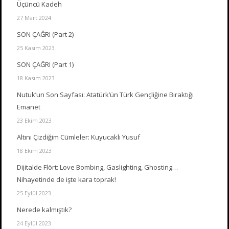
Üçüncü Kadeh
27 Mart 2024
SON ÇAĞRI (Part 2)
25 Kasım 2023
SON ÇAĞRI (Part 1)
18 Kasım 2023
Nutuk’un Son Sayfası: Atatürk’ün Türk Gençliğine Bıraktığı
Emanet
23 Ekim 2023
Altını Çizdiğim Cümleler: Kuyucaklı Yusuf
18 Ekim 2023
Dijitalde Flört: Love Bombing, Gaslighting, Ghosting…
Nihayetinde de işte kara toprak!
25 Eylül 2023
Nerede kalmıştık?
24 Eylül 2023