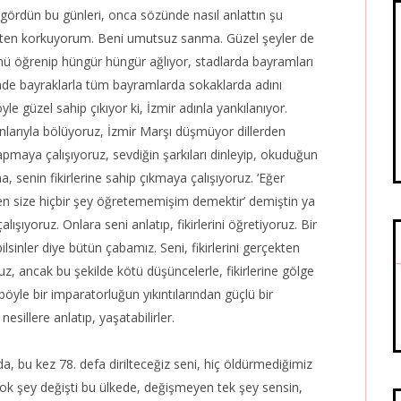
 gördün bu günleri, onca sözünde nasıl anlattın şu
ten korkuyorum. Beni umutsuz sanma. Güzel şeyler de
nü öğrenip hüngür hüngür ağlıyor, stadlarda bayramları
inde bayraklarla tüm bayramlarda sokaklarda adını
le güzel sahip çıkıyor ki, İzmir adınla yankılanıyor.
larıyla bölüyoruz, İzmir Marşı düşmüyor dillerden
apmaya çalışıyoruz, sevdiğin şarkıları dinleyip, okuduğun
, senin fikirlerine sahip çıkmaya çalışıyoruz. ‘Eğer
ben size hiçbir şey öğretememişim demektir’ demiştin ya
çalışıyoruz. Onlara seni anlatıp, fikirlerini öğretiyoruz. Bir
lsinler diye bütün çabamız. Seni, fikirlerini gerçekten
uz, ancak bu şekilde kötü düşüncelerle, fikirlerine gölge
böyle bir imparatorluğun yıkıntılarından güçlü bir
sillere anlatıp, yaşatabilirler.
, bu kez 78. defa dirilteceğiz seni, hiç öldürmediğimiz
. Çok şey değişti bu ülkede, değişmeyen tek şey sensin,