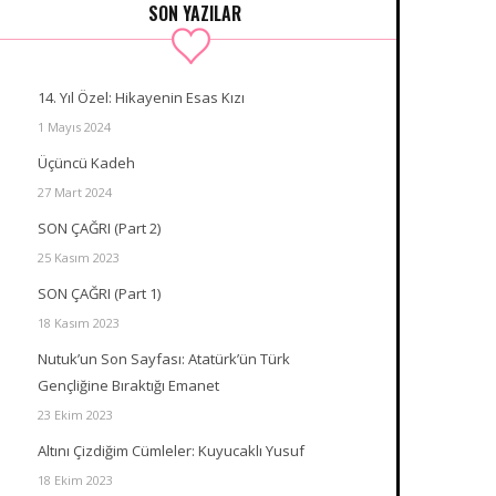
SON YAZILAR
14. Yıl Özel: Hikayenin Esas Kızı
1 Mayıs 2024
Üçüncü Kadeh
27 Mart 2024
SON ÇAĞRI (Part 2)
25 Kasım 2023
SON ÇAĞRI (Part 1)
18 Kasım 2023
Nutuk’un Son Sayfası: Atatürk’ün Türk
Gençliğine Bıraktığı Emanet
23 Ekim 2023
Altını Çizdiğim Cümleler: Kuyucaklı Yusuf
18 Ekim 2023