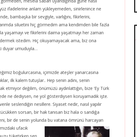
iç görmeden, mesela sabah uyandığında güne nasıl
 yüz ifadelerine anlam yükleyemeden, sinirlenince ne
inde,
bambaşka bir sevgiyle, varlığını, fikirlerini,
ılarımda siluetini hiç görmedim ama kendimden bile fazla
la yaşamayı ve fikirlerini daima yaşatmayı her zaman
ndermek istedim. Hiç okuyamayacak ama, biz ona
lki duyar umuduyla…
ğimiz boğulurcasına, içimizde ateşler yanarcasına
klar, ilk kalem tutuşlar..
Hep senin adını, senin
erak etmiyor değilim, önümüzü aydınlattığın, bize ‘Ey Türk
tabede ne dediysen, ne yol gösterdiysen koruyamadık işte.
nle seslendiğin nesillere. Siyaset nedir, nasıl yapılır
çücükken sorsan, bir hak tanısan biz hala o sandığa
 seni, bir de senin yolunda bu vatana ömrünü harcayan
ımızdaki ufacık
muzu tüketirken sen