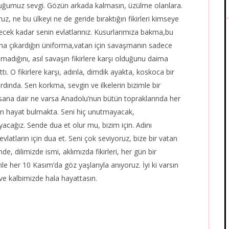
ğumuz sevgi. Gözün arkada kalmasın, üzülme olanlara.
uz, ne bu ülkeyi ne de geride bıraktığın fikirleri kimseye
cek kadar senin evlatlarınız. Kusurlarımıza bakma,bu
una çıkardığın üniforma,vatan için savaşmanın sadece
adığını, asıl savaşın fikirlere karşı olduğunu daima
attı. O fikirlere karşı, adınla, dimdik ayakta, koskoca bir
ardında. Sen korkma, sevgin ve ilkelerin bizimle bir
sana dair ne varsa Anadolu’nun bütün topraklarında her
n hayat bulmakta. Seni hiç unutmayacak,
acağız. Sende dua et olur mu, bizim için. Adını
vlatların için dua et. Seni çok seviyoruz, bize bir vatan
, dilimizde ismi, aklımızda fikirleri, her gün bir
e her 10 Kasım’da göz yaşlarıyla anıyoruz. İyi ki varsın
ve kalbimizde hala hayattasın.