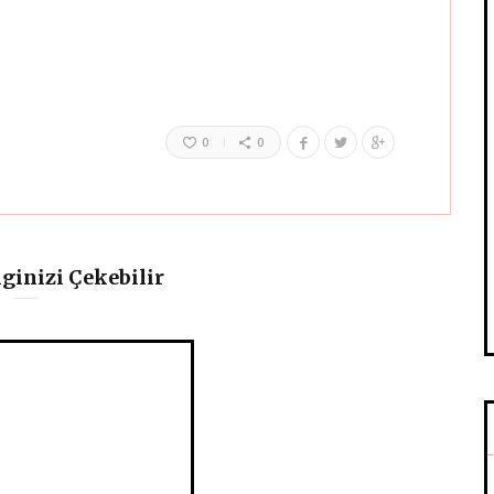
0
0
lginizi Çekebilir