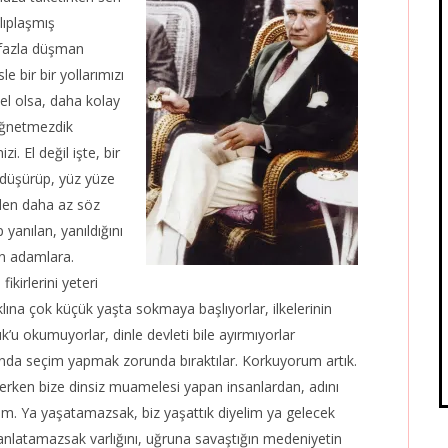
alıplaşmış
a fazla düşman
le bir bir yollarımızı
el olsa, daha kolay
çiğnetmezdik
i. El değil işte, bir
 düşürüp, yüz yüze
nden daha az söz
 yanılan, yanıldığını
en adamlara.
ikirlerini yeteri
lına çok küçük yaşta sokmaya başlıyorlar, ilkelerinin
tuk’u okumuyorlar, dinle devleti bile ayırmıyorlar
rasında seçim yapmak zorunda bıraktılar. Korkuyorum artık.
verken bize dinsiz muamelesi yapan insanlardan, adını
m. Ya yaşatamazsak, biz yaşattık diyelim ya gelecek
, anlatamazsak varlığını, uğruna savaştığın medeniyetin