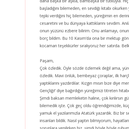
daha başka bir aşkla, bambaşka bir tutkuyla. H
başladığını bilemeden, en sevdiği kitabı okurken
tepki verdiğini hiç bilemeden, yüreğimin en derin
cesaretini ve bu dünyaya kattıklarını sevdim. An
onun yüzünü ezbere bilirim. Onu anlamayı, onun
borç bildim. Bu 10 Kasım’da ona bir mektup gö
kocaman teşekkürler sıralıyoruz her satırda. Be
Paşam,
Çok özledik. Öyle sözde özlemek değil ama, yüre
özledik. Mavi önlük, bembeyaz çoraplar, ilk harçlı
yaptıklarını yazdırdılar. Kızgın mısın bize diye m
Gençliği!’ diye bağırdığın yüreğimizi titreten hi
Şimdi baksan memleketin haline, çok kırılırsın güve
bilemedik işte. Çok geç oldu öğrendiğimizde, kü
yamuk el yazılarımızla Atatürk yazardık. Biz bir
insanları bildik.
Nasıl yaptın bilmiyorum, hayatlar
sorunlara yenilirken biz, şimdi böyle böyle ruhu