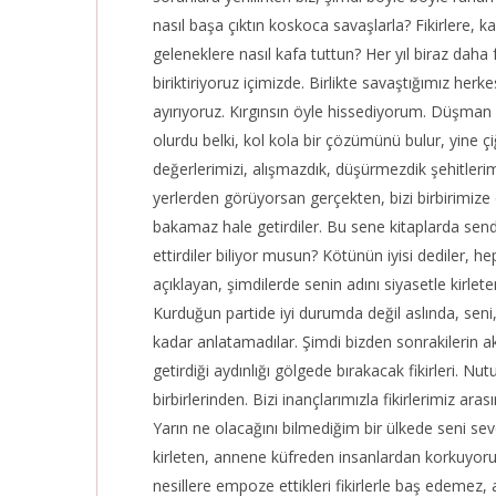
nasıl başa çıktın koskoca savaşlarla? Fikirlere, k
geleneklere nasıl kafa tuttun? Her yıl biraz dah
biriktiriyoruz içimizde. Birlikte savaştığımız herkes
ayırıyoruz. Kırgınsın öyle hissediyorum. Düşman 
olurdu belki, kol kola bir çözümünü bulur, yine 
değerlerimizi, alışmazdık, düşürmezdik şehitlerimiz
yerlerden görüyorsan gerçekten, bizi birbirimize
bakamaz hale getirdiler. Bu sene kitaplarda se
ettirdiler biliyor musun? Kötünün iyisi dediler, hep
açıklayan, şimdilerde senin adını siyasetle kirlet
Kurduğun partide iyi durumda değil aslında, seni, f
kadar anlatamadılar. Şimdi bizden sonrakilerin ak
getirdiği aydınlığı gölgede bırakacak fikirleri. Nu
birbirlerinden. Bizi inançlarımızla fikirlerimiz a
Yarın ne olacağını bilmediğim bir ülkede seni se
kirleten, annene küfreden insanlardan korkuyoru
nesillere empoze ettikleri fikirlerle baş edemez