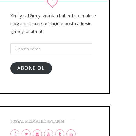
Yeni yazdığım yazılardan haberdar olmak ve
blogumu takip etmek için e-posta adresini
girmeyi unutma!
E-
posta
Adresi
ABONE OL
SOSYAL MEDYA HESAPLARIM
F
T
I
Y
T
L