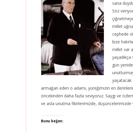
sana duydu
Söz veriyor
çiğnetmeye
millet uğr
cephede olm
bize hatırl
millet var 
yaşadıkça 
gün yenide
unutturmay
yaşatacak e
armağan eden o adamı, yüreğimizin en derinlerinde
öncekinden daha fazla seviyoruz. Saygı ve özleml
ve asla unutma fikirlerimizde, düşüncelerimizde 
Bunu beğen: