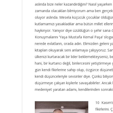
aslında bize neler kazandırdığını? Nasıl yaşarken
zamanda olacakları bilmiyorum ama ben gerçek
oluyor aslında. Mesela küçücük çocuklar öldüğü
kutlamamızı yasakladılar ama bütün millet eller
haykırıyor. Yanıyor diye üzüldüğün o şehir sana öy
Konuşmalarını ‘Yaşa Mustafa Kemal Paşa’ slogan
nerede evlatların, orada adın. Elimizden geleni y
kitapları okuyarak seni anlamaya çalışıyoruz. Sana
ülkenizi kurtaracak bir lider beklemekteyseniz, 
hani, bir kurtarıcı değil, binlercesini yetiştirmeye 
gün kendi fikirlerine sahip olup, özgürce düşünebi
kendi düşünceleriyle sevsinler diye. Çünkü biliyor
düşürmeye çalışan kişilerle savaşabilirler. Ancak 
medeniyet yaratan adamı, kendilerinden sonraki ne
10 Kasım’da
fikirlerini