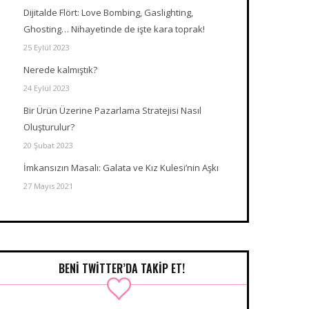
Dijitalde Flört: Love Bombing, Gaslighting,
Ghosting… Nihayetinde de işte kara toprak!
25 Eylül 2023
Nerede kalmıştık?
24 Eylül 2023
Bir Ürün Üzerine Pazarlama Stratejisi Nasıl
Oluşturulur?
20 Şubat 2023
İmkansızın Masalı: Galata ve Kız Kulesi’nin Aşkı
27 Mayıs 2021
BENI TWITTER’DA TAKIP ET!