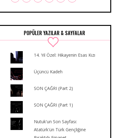
a
w
n
o
u
i
c
i
s
u
m
n
e
t
t
T
b
k
b
t
a
u
l
e
o
e
g
b
r
d
POPÜLER YAZILAR & SAYFALAR
o
r
r
e
I
k
a
n
m
14. Yıl Özel: Hikayenin Esas Kızı
Üçüncü Kadeh
SON ÇAĞRI (Part 2)
SON ÇAĞRI (Part 1)
Nutuk'un Son Sayfası:
Atatürk'ün Türk Gençliğine
Bıraktığı Emanet